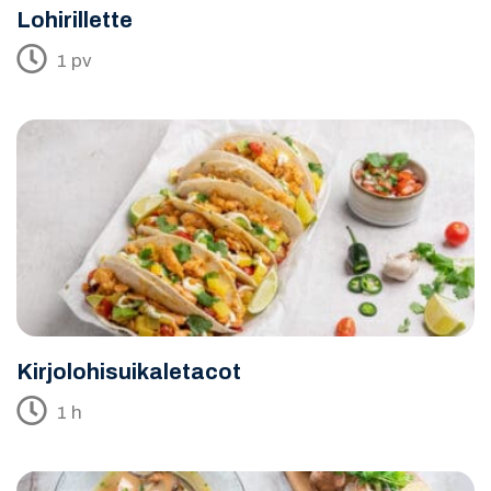
Lohirillette
1 pv
Kirjolohisuikaletacot
1 h