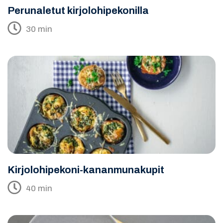
Perunaletut kirjolohipekonilla
30 min
Kirjolohipekoni-kananmunakupit
40 min