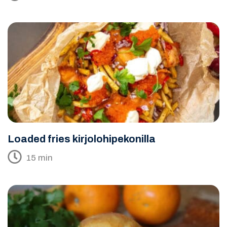
Loaded fries kirjolohipekonilla
15 min