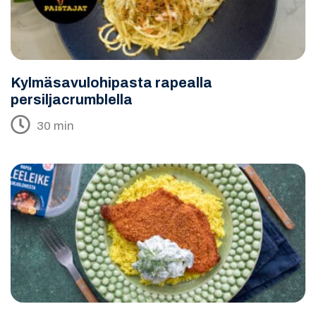
Kylmäsavulohipasta rapealla
persiljacrumblella
30 min