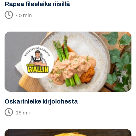
Rapea fileeleike riisillä
45 min
Oskarinleike kirjolohesta
15 min