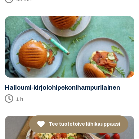
Halloumi-kirjolohipekonihampurilainen
1 h
Tee tuotetoive lähikauppaasi