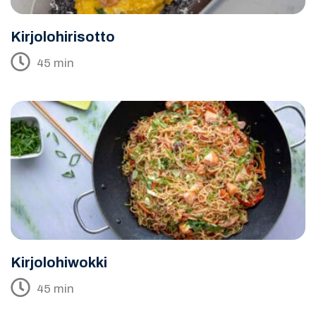
Kirjolohirisotto
45 min
Kirjolohiwokki
45 min