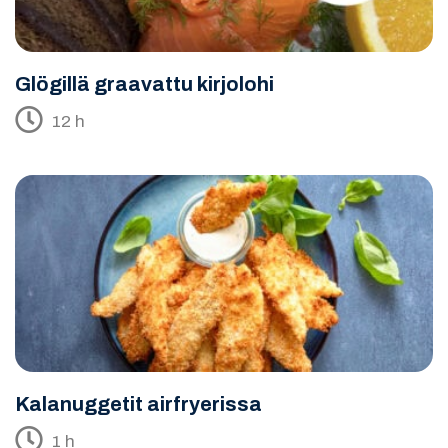
Glögillä graavattu kirjolohi
12 h
Kalanuggetit airfryerissa
1 h