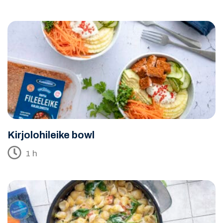
Kirjolohileike bowl
1 h