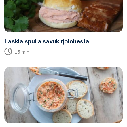
Laskiaispulla savukirjolohesta
15 min