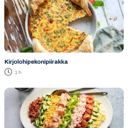
Kirjolohipekonipiirakka
1 h