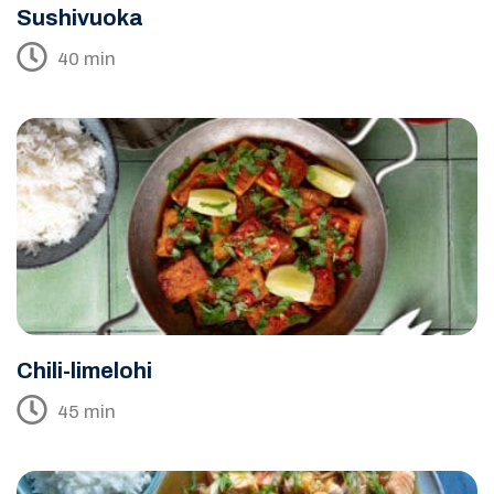
Sushivuoka
40 min
Chili-limelohi
45 min