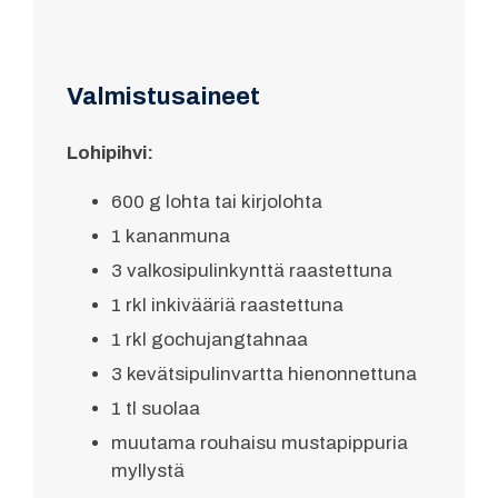
Valmistusaineet
Lohipihvi:
600 g lohta tai kirjolohta
1 kananmuna
3 valkosipulinkynttä raastettuna
1 rkl inkivääriä raastettuna
1 rkl gochujangtahnaa
3 kevätsipulinvartta hienonnettuna
1 tl suolaa
muutama rouhaisu mustapippuria
myllystä