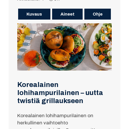
Kuvaus
Aineet
Ohje
Korealainen
lohihampurilainen – uutta
twistiä grillaukseen
Korealainen lohihampurilainen on
herkullinen vaihtoehto