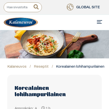
GLOBAL SITE
Kalaneuvos
/
Reseptit
/
Korealainen lohihampurilainen
Korealainen
lohihampurilainen
Annoskoko: 4
1 h