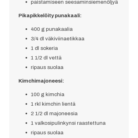
paistamiseen seesaminsiemenöljyä
Pikapikkelöity punakaali:
400 g punakaalia
3/4 dl väkiviinaetikkaa
1 dl sokeria
1 1/2 dl vettä
ripaus suolaa
Kimchimajoneesi:
100 g kimchia
1 rkl kimchin lientä
2 1/2 dl majoneesia
1 valkosipulinkynsi raastettuna
ripaus suolaa