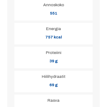
Annoskoko
551
Energia
757 kcal
Proteiini
39 g
Hiilihydraatit
69 g
Rasva