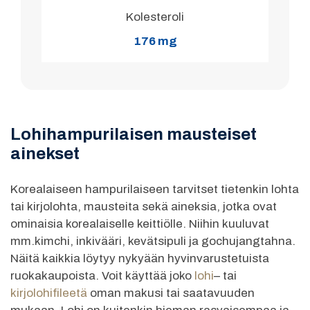
Kolesteroli
176 mg
Lohihampurilaisen mausteiset
ainekset
Korealaiseen hampurilaiseen tarvitset tietenkin lohta
tai kirjolohta, mausteita sekä aineksia, jotka ovat
ominaisia korealaiselle keittiölle. Niihin kuuluvat
mm.kimchi, inkivääri, kevätsipuli ja gochujangtahna.
Näitä kaikkia löytyy nykyään hyvinvarustetuista
ruokakaupoista. Voit käyttää joko
lohi
– tai
kirjolohifileetä
oman makusi tai saatavuuden