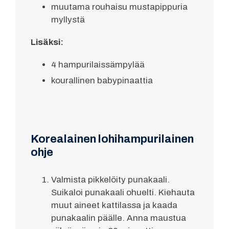
muutama rouhaisu mustapippuria
myllystä
Lisäksi:
4 hampurilaissämpylää
kourallinen babypinaattia
Korealainen lohihampurilainen
ohje
Valmista pikkelöity punakaali.
Suikaloi punakaali ohuelti. Kiehauta
muut aineet kattilassa ja kaada
punakaalin päälle. Anna maustua