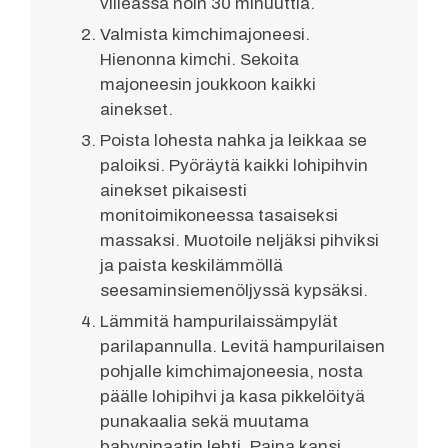
viileässä noin 30 minuuttia.
Valmista kimchimajoneesi.
Hienonna kimchi. Sekoita
majoneesin joukkoon kaikki
ainekset.
Poista lohesta nahka ja leikkaa se
paloiksi. Pyöräytä kaikki lohipihvin
ainekset pikaisesti
monitoimikoneessa tasaiseksi
massaksi. Muotoile neljäksi pihviksi
ja paista keskilämmöllä
seesaminsiemenöljyssä kypsäksi.
Lämmitä hampurilaissämpylät
parilapannulla. Levitä hampurilaisen
pohjalle kimchimajoneesia, nosta
päälle lohipihvi ja kasa pikkelöityä
punakaalia sekä muutama
babypinaatin lehti. Paina kansi