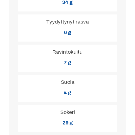
34 g
Tyydyttynyt rasva
6 g
Ravintokuitu
7 g
Suola
4 g
Sokeri
29 g