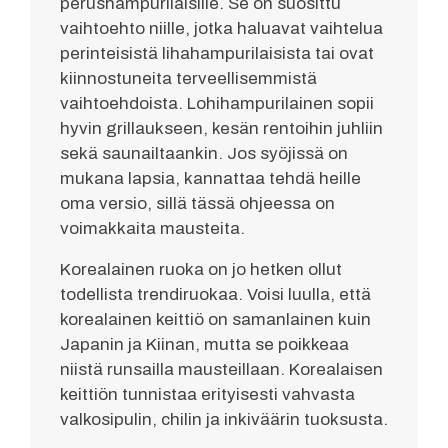
perushampurilaisille. Se on suosittu
vaihtoehto niille, jotka haluavat vaihtelua
perinteisistä lihahampurilaisista tai ovat
kiinnostuneita terveellisemmistä
vaihtoehdoista. Lohihampurilainen sopii
hyvin grillaukseen, kesän rentoihin juhliin
sekä saunailtaankin. Jos syöjissä on
mukana lapsia, kannattaa tehdä heille
oma versio, sillä tässä ohjeessa on
voimakkaita mausteita.
Korealainen ruoka on jo hetken ollut
todellista trendiruokaa. Voisi luulla, että
korealainen keittiö on samanlainen kuin
Japanin ja Kiinan, mutta se poikkeaa
niistä runsailla mausteillaan. Korealaisen
keittiön tunnistaa erityisesti vahvasta
valkosipulin, chilin ja inkiväärin tuoksusta.