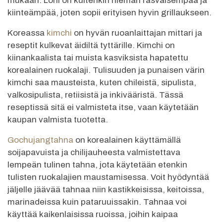
mukaan. Lohi on kuitenkin hieman rasvaisempaa ja
kiinteämpää, joten sopii erityisen hyvin grillaukseen.
Koreassa
kimchi
on hyvän ruoanlaittajan mittari ja
reseptit kulkevat äidiltä tyttärille. Kimchi on
kiinankaalista tai muista kasviksista hapatettu
korealainen ruokalaji. Tulisuuden ja punaisen värin
kimchi saa mausteista, kuten chileistä, sipulista,
valkosipulista, retiisistä ja inkivääristä. Tässä
reseptissä sitä ei valmisteta itse, vaan käytetään
kaupan valmista tuotetta.
Gochujangtahna
on korealainen käyttämällä
soijapavuista ja chilijauheesta valmistettava
lempeän tulinen tahna, jota käytetään etenkin
tulisten ruokalajien maustamisessa. Voit hyödyntää
jäljelle jäävää tahnaa niin kastikkeisissa, keitoissa,
marinadeissa kuin pataruuissakin. Tahnaa voi
käyttää kaikenlaisissa ruoissa, joihin kaipaa