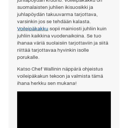
juhlapöydän kruunu. Voileipäkakku on
suomalaisten juhlien ikisuosikki ja
juhlapöydän takuuvarma tarjottava,
varsinkin jos se tehdään kalasta.
Voileipäkakku
sopii mainiosti juhliin kuin
juhliin kaikkina vuodenaikoina. Se tuo
ihanaa väriä suolaisiin tarjottaviin ja siitä
riittää tarjottavaa hyvinkin isolle
porukalle.
Katso Chef Wallinin näppärä ohjeistus
voileipäkakun tekoon ja valmista tämä
ihana herkku sen mukana!