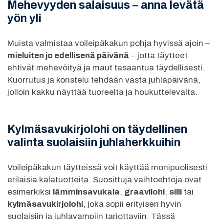
Mehevyyden salaisuus – anna levätä
yön yli
Muista valmistaa voileipäkakun pohja hyvissä ajoin –
mieluiten jo edellisenä päivänä
– jotta täytteet
ehtivät mehevöityä ja maut tasaantua täydellisesti.
Kuorrutus ja koristelu tehdään vasta juhlapäivänä,
jolloin kakku näyttää tuoreelta ja houkuttelevalta.
Kylmäsavukirjolohi on täydellinen
valinta suolaisiin juhlaherkkuihin
Voileipäkakun täytteissä voit käyttää monipuolisesti
erilaisia kalatuotteita. Suosittuja vaihtoehtoja ovat
esimerkiksi
lämminsavukala
,
graavilohi
,
silli
tai
kylmäsavukirjolohi
, joka sopii erityisen hyvin
suolaisiin ja juhlavampiin tarjottaviin. Tässä