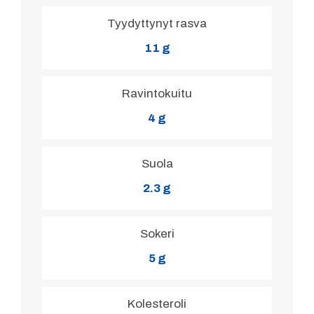
Tyydyttynyt rasva
11 g
Ravintokuitu
4 g
Suola
2.3 g
Sokeri
5 g
Kolesteroli