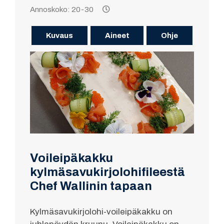
Annoskoko: 20-30
Kuvaus
Aineet
Ohje
Voileipäkakku
kylmäsavukirjolohifileestä
Chef Wallinin tapaan
Kylmäsavukirjolohi-voileipäkakku on