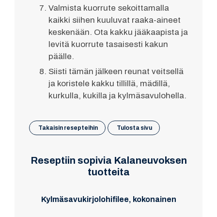
Valmista kuorrute sekoittamalla
kaikki siihen kuuluvat raaka-aineet
keskenään. Ota kakku jääkaapista ja
levitä kuorrute tasaisesti kakun
päälle.
Siisti tämän jälkeen reunat veitsellä
ja koristele kakku tillillä, mädillä,
kurkulla, kukilla ja kylmäsavulohella.
Takaisin resepteihin
Tulosta sivu
Reseptiin sopivia Kalaneuvoksen
tuotteita
Kylmäsavukirjolohifilee, kokonainen