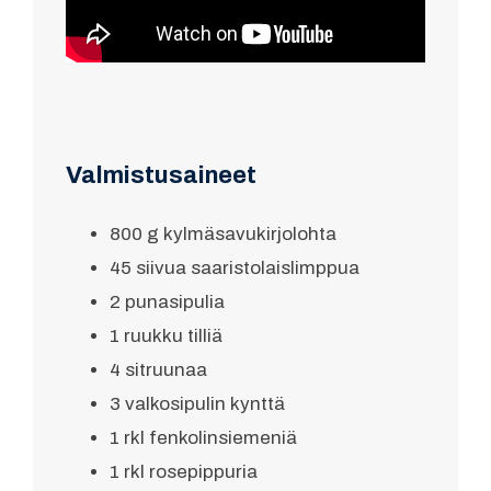
Valmistusaineet
800 g kylmäsavukirjolohta
45 siivua saaristolaislimppua
2 punasipulia
1 ruukku tilliä
4 sitruunaa
3 valkosipulin kynttä
1 rkl fenkolinsiemeniä
1 rkl rosepippuria