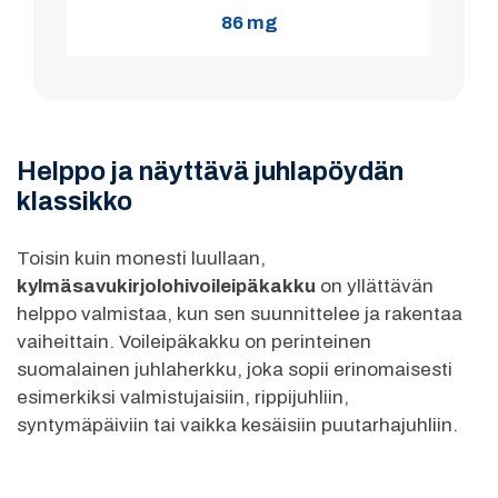
86 mg
Helppo ja näyttävä juhlapöydän
klassikko
Toisin kuin monesti luullaan,
kylmäsavukirjolohivoileipäkakku
on yllättävän
helppo valmistaa, kun sen suunnittelee ja rakentaa
vaiheittain. Voileipäkakku on perinteinen
suomalainen juhlaherkku, joka sopii erinomaisesti
esimerkiksi valmistujaisiin, rippijuhliin,
syntymäpäiviin tai vaikka kesäisiin puutarhajuhliin.