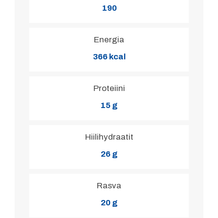
190
Energia
366 kcal
Proteiini
15 g
Hiilihydraatit
26 g
Rasva
20 g