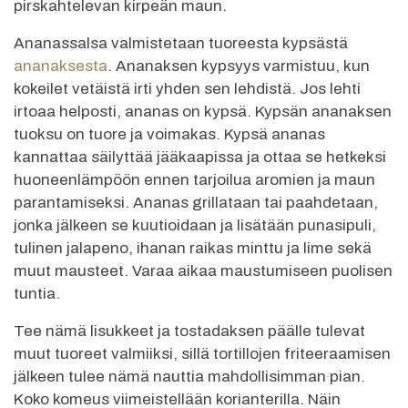
pirskahtelevan kirpeän maun.
Ananassalsa valmistetaan tuoreesta kypsästä
ananaksesta
. Ananaksen kypsyys varmistuu, kun
kokeilet vetäistä irti yhden sen lehdistä. Jos lehti
irtoaa helposti, ananas on kypsä. Kypsän ananaksen
tuoksu on tuore ja voimakas. Kypsä ananas
kannattaa säilyttää jääkaapissa ja ottaa se hetkeksi
huoneenlämpöön ennen tarjoilua aromien ja maun
parantamiseksi. Ananas grillataan tai paahdetaan,
jonka jälkeen se kuutioidaan ja lisätään punasipuli,
tulinen jalapeno, ihanan raikas minttu ja lime sekä
muut mausteet. Varaa aikaa maustumiseen puolisen
tuntia.
Tee nämä lisukkeet ja tostadaksen päälle tulevat
muut tuoreet valmiiksi, sillä tortillojen friteeraamisen
jälkeen tulee nämä nauttia mahdollisimman pian.
Koko komeus viimeistellään korianterilla. Näin