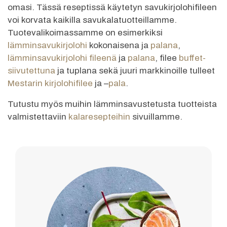
omasi. Tässä reseptissä käytetyn savukirjolohifileen
voi korvata kaikilla savukalatuotteillamme.
Tuotevalikoimassamme on esimerkiksi
lämminsavukirjolohi
kokonaisena ja
palana
,
lämminsavukirjolohi fileenä
ja
palana
, filee
buffet-
siivutettuna
ja tuplana sekä juuri markkinoille tulleet
Mestarin kirjolohifilee
ja –
pala
.
Tutustu myös muihin lämminsavustetusta tuotteista
valmistettaviin
kalaresepteihin
sivuillamme.