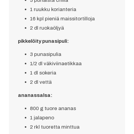
3 punaista chiliä
1 ruukku korianteria
16 kpl pieniä maissitortilloja
2 dl ruokaöljyä
pikkelöity punasipuli:
3 punasipulia
1/2 dl väkiviinaetikkaa
1 dl sokeria
2 dl vettä
ananassalsa:
800 g tuore ananas
1 jalapeno
2 rkl tuoretta minttua