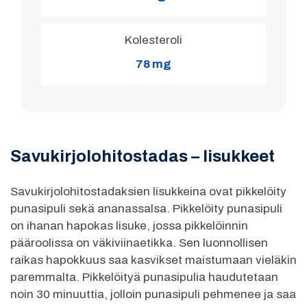
Kolesteroli
78 mg
Savukirjolohitostadas – lisukkeet
Savukirjolohitostadaksien lisukkeina ovat pikkelöity
punasipuli sekä ananassalsa. Pikkelöity punasipuli
on ihanan hapokas lisuke, jossa pikkelöinnin
pääroolissa on väkiviinaetikka. Sen luonnollisen
raikas hapokkuus saa kasvikset maistumaan vieläkin
paremmalta. Pikkelöityä punasipulia haudutetaan
noin 30 minuuttia, jolloin punasipuli pehmenee ja saa