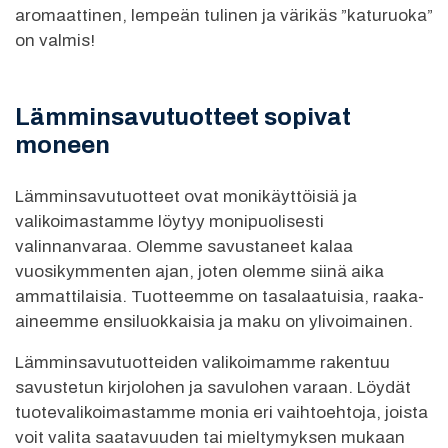
aromaattinen, lempeän tulinen ja värikäs ”katuruoka”
on valmis!
Lämminsavutuotteet sopivat
moneen
Lämminsavutuotteet ovat monikäyttöisiä ja
valikoimastamme löytyy monipuolisesti
valinnanvaraa. Olemme savustaneet kalaa
vuosikymmenten ajan, joten olemme siinä aika
ammattilaisia. Tuotteemme on tasalaatuisia, raaka-
aineemme ensiluokkaisia ja maku on ylivoimainen.
Lämminsavutuotteiden valikoimamme rakentuu
savustetun kirjolohen ja savulohen varaan. Löydät
tuotevalikoimastamme monia eri vaihtoehtoja, joista
voit valita saatavuuden tai mieltymyksen mukaan