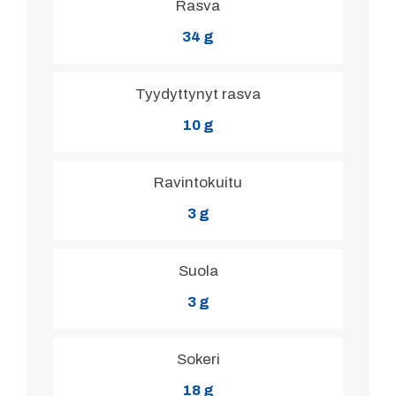
Rasva
34 g
Tyydyttynyt rasva
10 g
Ravintokuitu
3 g
Suola
3 g
Sokeri
18 g