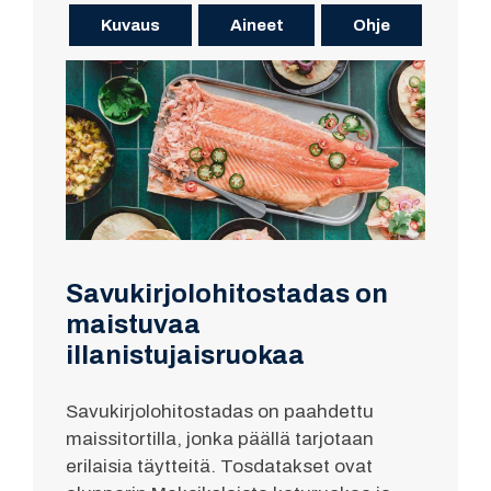
Kuvaus
Aineet
Ohje
Savukirjolohitostadas on
maistuvaa
illanistujaisruokaa
Savukirjolohitostadas on paahdettu
maissitortilla, jonka päällä tarjotaan
erilaisia täytteitä. Tosdatakset ovat