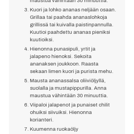
maustua vähintään 30 minuuttia.
Kuori ja lohko ananas neljään osaan.
Grillaa tai paahda ananaslohkoja
grillissä tai kuivalla paistinpannulla.
Kuutioi paahdettu ananas pieniksi
kuutioiksi.
Hienonna punasipuli, yrtit ja
jalapeno hienoksi. Sekoita
ananaksen joukkoon. Raasta
sekaan limen kuori ja purista mehu.
Mausta ananassalsa oliiviöljyllä,
suolalla ja mustapippurilla. Anna
maustua vähintään 30 minuuttia.
Viipaloi jalapenot ja punaiset chilit
ohuiksi siivuiksi. Hienonna
korianteri.
Kuumenna ruokaöljy