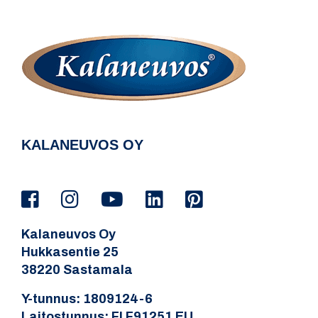
KALANEUVOS OY
Kalaneuvos Oy
Hukkasentie 25
38220 Sastamala
Y-tunnus: 1809124-6
Laitostunnus: FI F91251 EU