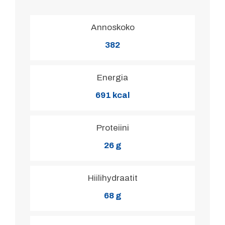
Annoskoko
382
Energia
691 kcal
Proteiini
26 g
Hiilihydraatit
68 g