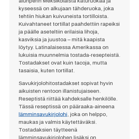
alunperin Meksikolaista katuruokaa ja
kyseessä on alkujaan tähderuoka, joka
tehtiin hiukan kuivuneista tortilloista.
Kuivahtaneet tortillat paahdettiin rapeiksi
ja päälle aseteltiin erilaisia lihoja,
kasviksia ja juustoa – mitä kaapista
löytyy. Latinalaisessa Amerikassa on
lukuisia muunnelmia tostada-resepteistä.
Tostadakset ovat kuin tacoja, mutta
tasaisia, kuten tortillat.
Savukirjolohitostadakset sopivat hyvin
aikuisten rentoon illanistujaiseen.
Reseptistä riittää kahdeksalle henkilölle.
Tässä reseptissä on pääraaka-aineena
lämminsavukirjolohi
, joka on helppo,
maukas ja valmis käytettäväksi.
Tostadaksien täytteenä
lämminsavukirjolohen lisäksi on