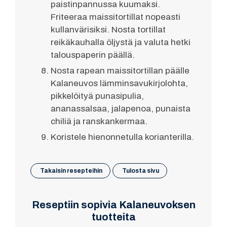
paistinpannussa kuumaksi.
Friteeraa maissitortillat nopeasti
kullanvärisiksi. Nosta tortillat
reikäkauhalla öljystä ja valuta hetki
talouspaperin päällä.
Nosta rapean maissitortillan päälle
Kalaneuvos lämminsavukirjolohta,
pikkelöityä punasipulia,
ananassalsaa, jalapenoa, punaista
chiliä ja ranskankermaa.
Koristele hienonnetulla korianterilla.
Takaisin resepteihin
Tulosta sivu
Reseptiin sopivia Kalaneuvoksen
tuotteita