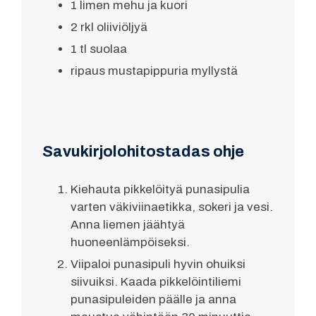
1 limen mehu ja kuori
2 rkl oliiviöljyä
1 tl suolaa
ripaus mustapippuria myllystä
Savukirjolohitostadas ohje
Kiehauta pikkelöityä punasipulia
varten väkiviinaetikka, sokeri ja vesi.
Anna liemen jäähtyä
huoneenlämpöiseksi.
Viipaloi punasipuli hyvin ohuiksi
siivuiksi. Kaada pikkelöintiliemi
punasipuleiden päälle ja anna