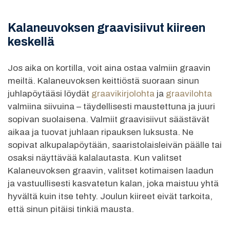
Kalaneuvoksen graavisiivut kiireen
keskellä
Jos aika on kortilla, voit aina ostaa valmiin graavin
meiltä. Kalaneuvoksen keittiöstä suoraan sinun
juhlapöytääsi löydät
graavikirjolohta
ja
graavilohta
valmiina siivuina – täydellisesti maustettuna ja juuri
sopivan suolaisena. Valmiit graavisiivut säästävät
aikaa ja tuovat juhlaan ripauksen luksusta. Ne
sopivat alkupalapöytään, saaristolaisleivän päälle tai
osaksi näyttävää kalalautasta. Kun valitset
Kalaneuvoksen graavin, valitset kotimaisen laadun
ja vastuullisesti kasvatetun kalan, joka maistuu yhtä
hyvältä kuin itse tehty. Joulun kiireet eivät tarkoita,
että sinun pitäisi tinkiä mausta.