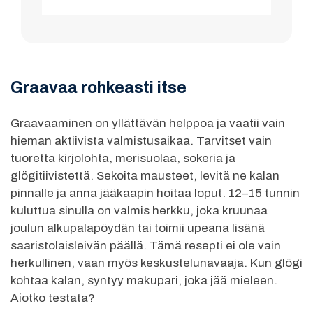
Graavaa rohkeasti itse
Graavaaminen on yllättävän helppoa ja vaatii vain
hieman aktiivista valmistusaikaa. Tarvitset vain
tuoretta kirjolohta, merisuolaa, sokeria ja
glögitiivistettä. Sekoita mausteet, levitä ne kalan
pinnalle ja anna jääkaapin hoitaa loput. 12–15 tunnin
kuluttua sinulla on valmis herkku, joka kruunaa
joulun alkupalapöydän tai toimii upeana lisänä
saaristolaisleivän päällä. Tämä resepti ei ole vain
herkullinen, vaan myös keskustelunavaaja. Kun glögi
kohtaa kalan, syntyy makupari, joka jää mieleen.
Aiotko testata?