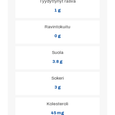
Tyydyttynyt rasva
1 g
Ravintokuitu
0 g
Suola
3.8 g
Sokeri
3 g
Kolesteroli
45 mg