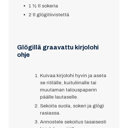
1 ½ tl sokeria
2 tl glögitiivistettä
Glögillä graavattu kirjolohi
ohje
Kuivaa kirjolohi hyvin ja aseta
se ritilälle, kuituliinalle tai
muutaman talouspaperin
päälle lautaselle.
Sekoita suola, sokeri ja glögi
rasiassa.
Annostele sekoitus tasaisesti