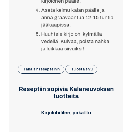
kirjolohen päälle.
Aseta kelmu kalan päälle ja
anna graavaantua 12-15 tuntia
jääkaapissa.
Huuhtele kirjolohi kylmällä
vedellä. Kuivaa, poista nahka
ja leikkaa siivuiksi!
Takaisin resepteihin
Tulosta sivu
Reseptiin sopivia Kalaneuvoksen
tuotteita
Kirjolohifilee, pakattu