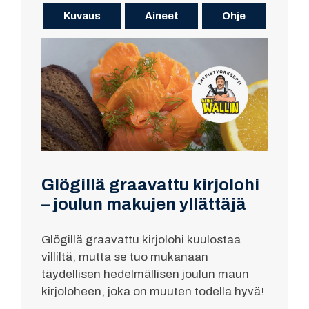
Kuvaus
Aineet
Ohje
Glögillä graavattu kirjolohi
– joulun makujen yllättäjä
Glögillä graavattu kirjolohi kuulostaa
villiltä, mutta se tuo mukanaan
täydellisen hedelmällisen joulun maun
kirjoloheen, joka on muuten todella hyvä!