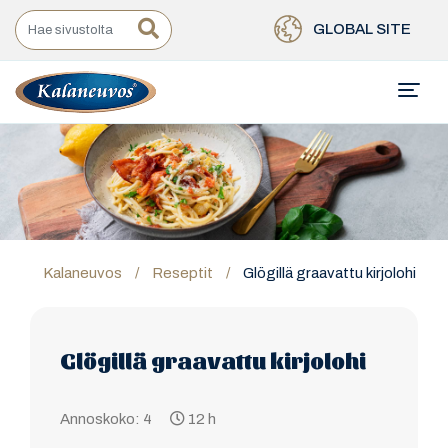
GLOBAL SITE
Kalaneuvos
/
Reseptit
/
Glögillä graavattu kirjolohi
Glögillä graavattu kirjolohi
Annoskoko: 4
12 h