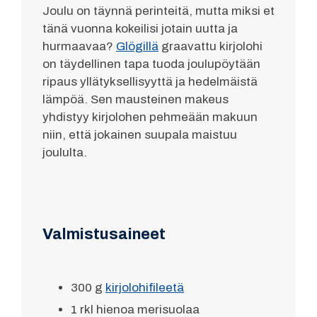
Joulu on täynnä perinteitä, mutta miksi et
tänä vuonna kokeilisi jotain uutta ja
hurmaavaa?
Glögillä
graavattu kirjolohi
on täydellinen tapa tuoda joulupöytään
ripaus yllätyksellisyyttä ja hedelmäistä
lämpöä. Sen mausteinen makeus
yhdistyy kirjolohen pehmeään makuun
niin, että jokainen suupala maistuu
joululta.
Valmistusaineet
300 g
kirjolohifileetä
1 rkl hienoa merisuolaa