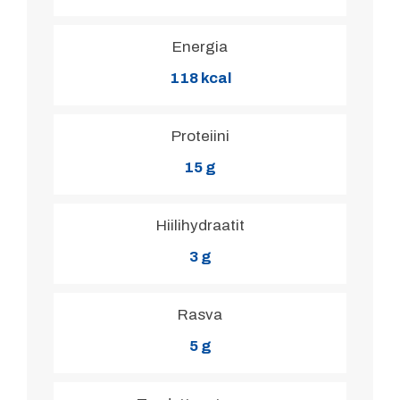
Energia
118 kcal
Proteiini
15 g
Hiilihydraatit
3 g
Rasva
5 g