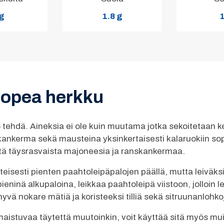
 g
1.8 g
1
nopea herkku
 tehdä. Aineksia ei ole kuin muutama jotka sekoitetaan 
kankerma sekä mausteina yksinkertaisesti kalaruokiin sopi
ytä täysrasvaista majoneesia ja ranskankermaa.
nteisesti pienten paahtoleipäpalojen päällä, mutta leiväk
 pieninä alkupaloina, leikkaa paahtoleipä viistoon, jolloin
yvä nokare mätiä ja koristeeksi tilliä sekä sitruunanlohkoja
ä maistuvaa täytettä muutoinkin, voit käyttää sitä myös mu