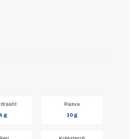
ydraatit
Rasva
4 g
10 g
keri
Kolesteroli