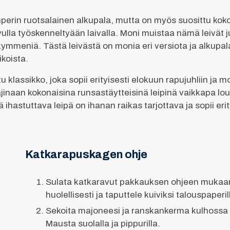
perin ruotsalainen alkupala, mutta on myös suosittu ko
uvulla työskenneltyään laivalla. Moni muistaa nämä leivät j
kymmeniä. Tästä leivästä on monia eri versiota ja alkupal
ikoista.
lassikko, joka sopii erityisesti elokuun rapujuhliin ja mone
inaan kokonaisina runsastäytteisinä leipinä vaikkapa loun
ihastuttava leipä on ihanan raikas tarjottava ja sopii erit
Katkarapuskagen ohje
Sulata katkaravut pakkauksen ohjeen mukaan
huolellisesti ja taputtele kuiviksi talouspaperil
Sekoita majoneesi ja ranskankerma kulhossa
Mausta suolalla ja pippurilla.