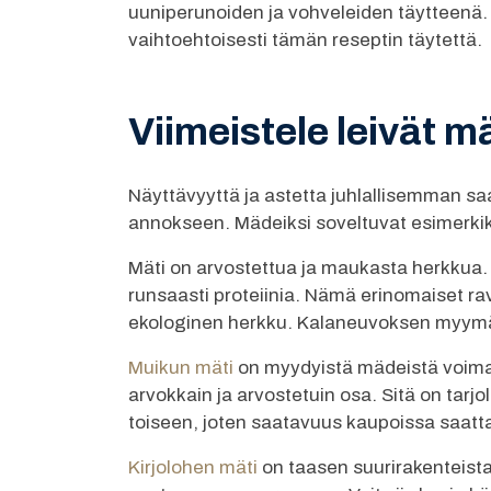
uuniperunoiden ja vohveleiden täytteenä.
vaihtoehtoisesti tämän reseptin täytettä.
Viimeistele leivät mä
Näyttävyyttä ja astetta juhlallisemman sa
annokseen. Mädeiksi soveltuvat esimerkiks
Mäti on arvostettua ja maukasta herkkua.
runsaasti proteiinia. Nämä erinomaiset ra
ekologinen herkku. Kalaneuvoksen myymät m
Muikun mäti
on myydyistä mädeistä voimak
arvokkain ja arvostetuin osa. Sitä on tar
toiseen, joten saatavuus kaupoissa saatta
Kirjolohen mäti
on taasen suurirakenteist