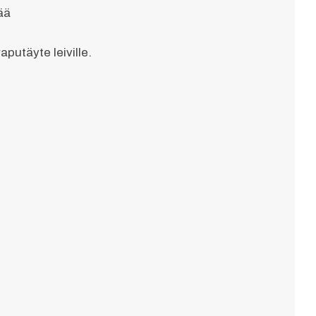
ää
aputäyte leiville.