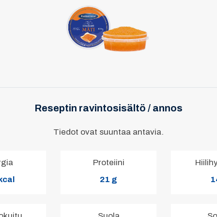
Reseptin ravintosisältö / annos
Tiedot ovat suuntaa antavia.
rgia
Proteiini
Hiilih
kcal
21 g
1
okuitu
Suola
So