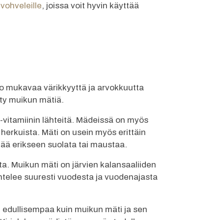
ohveleille
, joissa voit hyvin käyttää
uo mukavaa värikkyyttä ja arvokkuutta
tty muikun mätiä.
vitamiinin lähteitä. Mädeissä on myös
herkuista. Mäti on usein myös erittäin
nää erikseen suolata tai maustaa.
. Muikun mäti on järvien kalansaaliiden
ihtelee suuresti vuodesta ja vuodenajasta
i edullisempaa kuin muikun mäti ja sen