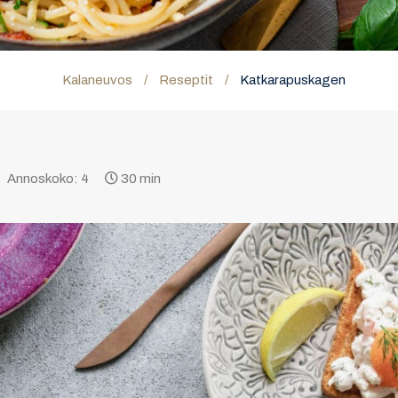
Kalaneuvos
/
Reseptit
/
Katkarapuskagen
Annoskoko: 4
30 min