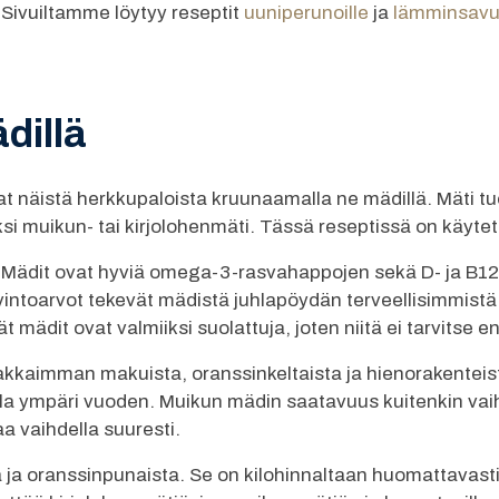
 Sivuiltamme löytyy reseptit
uuniperunoille
ja
lämminsavuv
dillä
at näistä herkkupaloista kruunaamalla ne mädillä. Mäti t
i muikun- tai kirjolohenmäti. Tässä reseptissä on käyte
 Mädit ovat hyviä omega-3-rasvahappojen sekä D- ja B12-
vintoarvot tekevät mädistä juhlapöydän terveellisimmistä 
ädit ovat valmiiksi suolattuja, joten niitä ei tarvitse e
kaimman makuista, oranssinkeltaista ja hienorakenteista
jolla ympäri vuoden. Muikun mädin saatavuus kuitenkin va
a vaihdella suuresti.
a ja oranssinpunaista. Se on kilohinnaltaan huomattavast