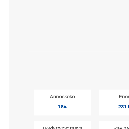
Annoskoko
Ene
184
231 
Tyydyttynyt rasva
Ravint