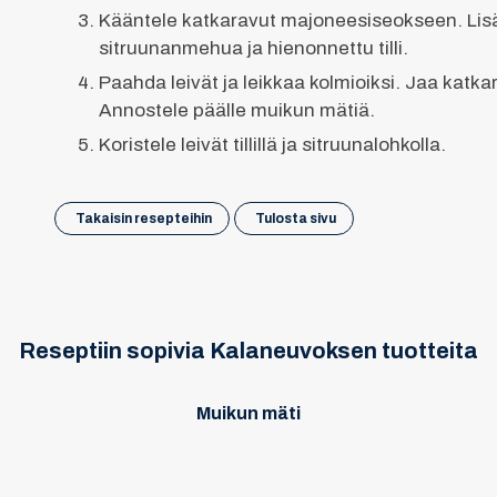
Kääntele katkaravut majoneesiseokseen. Lis
sitruunanmehua ja hienonnettu tilli.
Paahda leivät ja leikkaa kolmioiksi. Jaa katkar
Annostele päälle muikun mätiä.
Koristele leivät tillillä ja sitruunalohkolla.
Takaisin resepteihin
Tulosta sivu
Reseptiin sopivia Kalaneuvoksen tuotteita
Muikun mäti