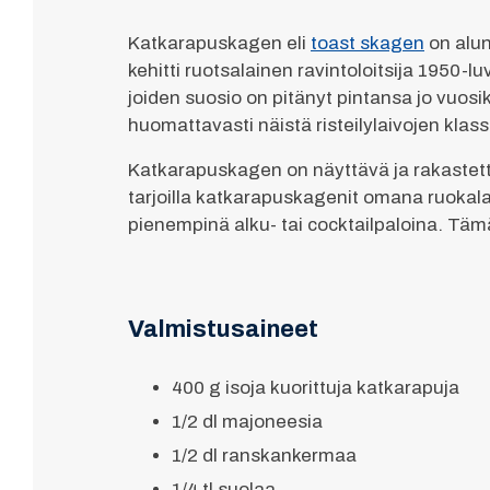
Katkarapuskagen eli
toast skagen
on alun
kehitti ruotsalainen ravintoloitsija 1950-l
joiden suosio on pitänyt pintansa jo vuosi
huomattavasti näistä risteilylaivojen klass
Katkarapuskagen on näyttävä ja rakastettu k
tarjoilla katkarapuskagenit omana ruokalaj
pienempinä alku- tai cocktailpaloina. Tämä 
Valmistusaineet
400 g isoja kuorittuja katkarapuja
1/2 dl majoneesia
1/2 dl ranskankermaa
1/4 tl suolaa