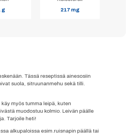
 g
217 mg
keskenään. Tässä reseptissä ainesosiin
vat suola, sitruunanmehu sekä tilli.
si käy myös tumma leipä, kuten
 leivästä muodostuu kolmio. Leivän päälle
. Tarjoile heti!
issa alkupaloissa esim.ruisnapin päällä tai