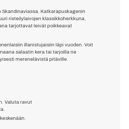
ko Skandinaviassa. Katkarapuskagenin
uuri risteilylaivojen klassikkoherkkuna,
ana tarjottavat leivät poikkeavat
nlaisiin illanistujaisiin läpi vuoden. Voit
aana salaatin kera tai tarjoilla ne
yisesti merenelävistä pitäville.
. Valuta ravut
la.
 keskenään.