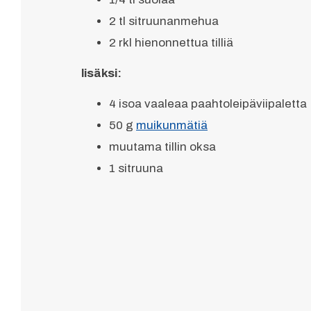
2 tl sitruunanmehua
2 rkl hienonnettua tilliä
lisäksi:
4 isoa vaaleaa paahtoleipäviipaletta
50 g
muikunmätiä
muutama tillin oksa
1 sitruuna