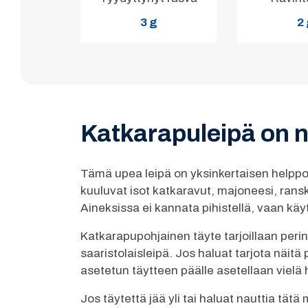
3 g
2
Katkarapuleipä on 
Tämä upea leipä on yksinkertaisen helppo
kuuluvat isot katkaravut, majoneesi, rans
Aineksissa ei kannata pihistellä, vaan kä
Katkarapupohjainen täyte tarjoillaan peri
saaristolaisleipä. Jos haluat tarjota näitä
asetetun täytteen päälle asetellaan vielä h
Jos täytettä jää yli tai haluat nauttia tät