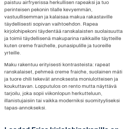
paistuu airfryerissa herkullisen rapeaksi ja tuo
perinteisen pekonin tilalle kevyemmän,
vastuullisemman ja kalaisaa makua rakastaville
täydellisesti sopivan vaihtoehdon. Rapea
kirjolohipekoni täydentää ranskalaisten suolaisuutta
ja toimii täydellisenä makuparina raikkaille täytteille
kuten creme fraichelle, punasipulille ja tuoreille
yrteille.
Maku rakentuu erityisesti kontrasteista: rapeat
ranskalaiset, pehmeä creme fraiche, suolainen mäti
ja tuore chili tekevät annoksesta moniulotteisen ja
koukuttavan. Lopputulos on rento mutta näyttävä
tarjoilu, joka sopii viikonlopun herkutteluun,
illanistujaisiin tai vaikka moderniksi suomityyliseksi
tapas-annokseksi.