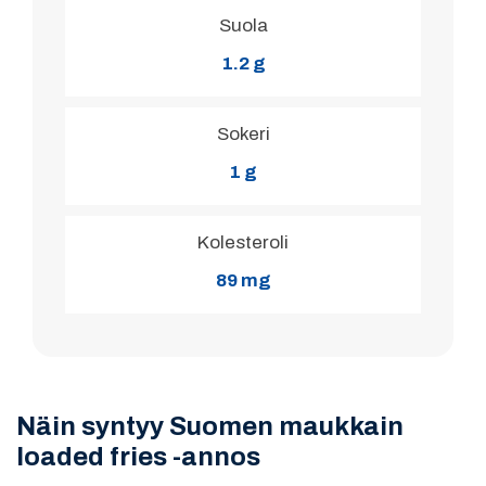
Suola
1.2 g
Sokeri
1 g
Kolesteroli
89 mg
Näin syntyy Suomen maukkain
loaded fries -annos