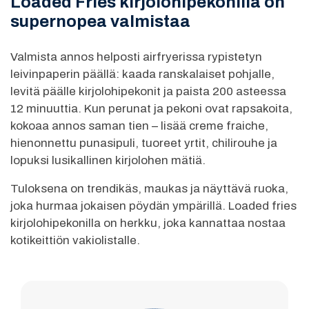
Loaded Fries kirjolohipekonilla on
supernopea valmistaa
Valmista annos helposti airfryerissa rypistetyn
leivinpaperin päällä: kaada ranskalaiset pohjalle,
levitä päälle kirjolohipekonit ja paista 200 asteessa
12 minuuttia. Kun perunat ja pekoni ovat rapsakoita,
kokoaa annos saman tien – lisää creme fraiche,
hienonnettu punasipuli, tuoreet yrtit, chilirouhe ja
lopuksi lusikallinen kirjolohen mätiä.
Tuloksena on trendikäs, maukas ja näyttävä ruoka,
joka hurmaa jokaisen pöydän ympärillä. Loaded fries
kirjolohipekonilla on herkku, joka kannattaa nostaa
kotikeittiön vakiolistalle.