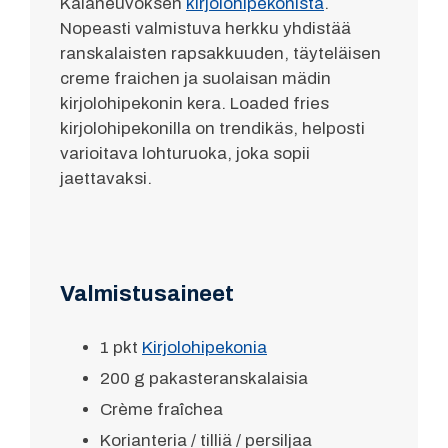
Kalaneuvoksen
kirjolohipekonista
.
Nopeasti valmistuva herkku yhdistää
ranskalaisten rapsakkuuden, täyteläisen
creme fraichen ja suolaisan mädin
kirjolohipekonin kera. Loaded fries
kirjolohipekonilla on trendikäs, helposti
varioitava lohturuoka, joka sopii
jaettavaksi.
Valmistusaineet
1 pkt
Kirjolohipekonia
200 g pakasteranskalaisia
Crème fraîchea
Korianteria / tilliä / persiljaa