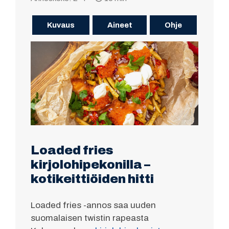
Kuvaus
Aineet
Ohje
Loaded fries
kirjolohipekonilla –
kotikeittiöiden hitti
Loaded fries -annos saa uuden
suomalaisen twistin rapeasta