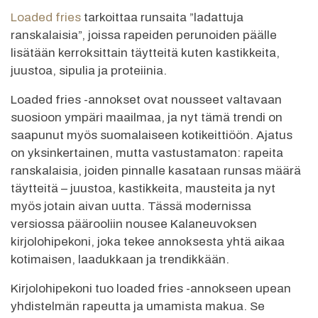
Loaded fries
tarkoittaa runsaita ”ladattuja
ranskalaisia”, joissa rapeiden perunoiden päälle
lisätään kerroksittain täytteitä kuten kastikkeita,
juustoa, sipulia ja proteiinia.
Loaded fries -annokset ovat nousseet valtavaan
suosioon ympäri maailmaa, ja nyt tämä trendi on
saapunut myös suomalaiseen kotikeittiöön. Ajatus
on yksinkertainen, mutta vastustamaton: rapeita
ranskalaisia, joiden pinnalle kasataan runsas määrä
täytteitä – juustoa, kastikkeita, mausteita ja nyt
myös jotain aivan uutta. Tässä modernissa
versiossa päärooliin nousee Kalaneuvoksen
kirjolohipekoni, joka tekee annoksesta yhtä aikaa
kotimaisen, laadukkaan ja trendikkään.
Kirjolohipekoni tuo loaded fries -annokseen upean
yhdistelmän rapeutta ja umamista makua. Se