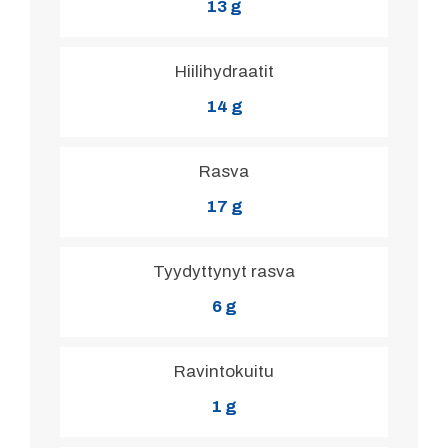
13 g
Hiilihydraatit
14 g
Rasva
17 g
Tyydyttynyt rasva
6 g
Ravintokuitu
1 g