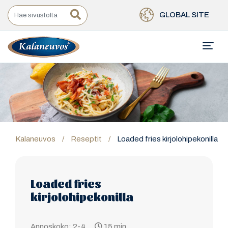
GLOBAL SITE
Kalaneuvos
/
Reseptit
/
Loaded fries kirjolohipekonilla
Loaded fries
kirjolohipekonilla
Annoskoko: 2-4
15 min