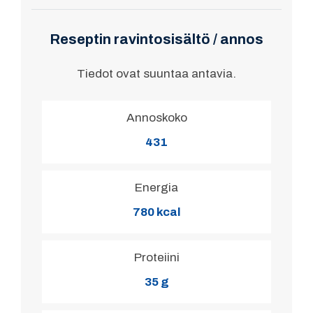
Reseptin ravintosisältö / annos
Tiedot ovat suuntaa antavia.
Annoskoko
431
Energia
780 kcal
Proteiini
35 g