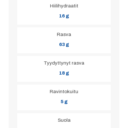
Hiilihydraatit
16 g
Rasva
63 g
Tyydyttynyt rasva
18 g
Ravintokuitu
5 g
Suola