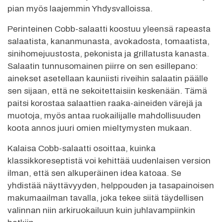
pian myös laajemmin Yhdysvalloissa.
Perinteinen Cobb-salaatti koostuu yleensä rapeasta
salaatista, kananmunasta, avokadosta, tomaatista,
sinihomejuustosta, pekonista ja grillatusta kanasta.
Salaatin tunnusomainen piirre on sen esillepano:
ainekset asetellaan kauniisti riveihin salaatin päälle
sen sijaan, että ne sekoitettaisiin keskenään. Tämä
paitsi korostaa salaattien raaka-aineiden värejä ja
muotoja, myös antaa ruokailijalle mahdollisuuden
koota annos juuri omien mieltymysten mukaan.
Kalaisa Cobb-salaatti osoittaa, kuinka
klassikkoreseptistä voi kehittää uudenlaisen version
ilman, että sen alkuperäinen idea katoaa. Se
yhdistää näyttävyyden, helppouden ja tasapainoisen
makumaailman tavalla, joka tekee siitä täydellisen
valinnan niin arkiruokailuun kuin juhlavampiinkin