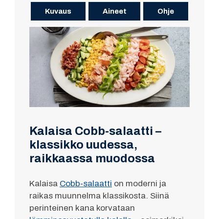
Kuvaus
Aineet
Ohje
Kalaisa Cobb-salaatti –
klassikko uudessa,
raikkaassa muodossa
Kalaisa
Cobb-salaatti
on moderni ja
raikas muunnelma klassikosta. Siinä
perinteinen kana korvataan