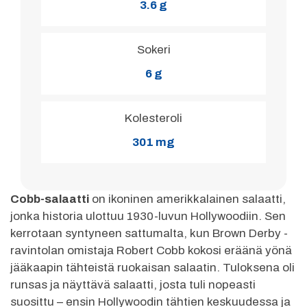
3.6 g
Sokeri
6 g
Kolesteroli
301 mg
Cobb-salaatti
on ikoninen amerikkalainen salaatti,
jonka historia ulottuu 1930-luvun Hollywoodiin. Sen
kerrotaan syntyneen sattumalta, kun Brown Derby -
ravintolan omistaja Robert Cobb kokosi eräänä yönä
jääkaapin tähteistä ruokaisan salaatin. Tuloksena oli
runsas ja näyttävä salaatti, josta tuli nopeasti
suosittu – ensin Hollywoodin tähtien keskuudessa ja