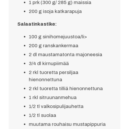
1 prk (300 g/ 285 g) maissia
200 g isoja katkarapuja
Salaatinkastike:
100 g sinihomejuustoa/li>
200 g ranskankermaa
2 dl maustamatonta majoneesia
3/4 dl kirnupiimää
2 rkl tuoretta persiljaa
hienonnettuna
2 rkl tuoretta tilliä hienonnettuna
1 rkl sitruunanmehua
1/2 tl valkosipulijauhetta
1/2 tl suolaa
muutama rouhaisu mustapippuria