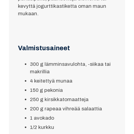
kevyttä jogurttikastiketta oman maun
mukaan.
Valmistusaineet
300 g lämminsavulohta, -siikaa tai
makrillia
4 keitettyä munaa
150 g pekonia
250 g kirsikkatomaatteja
200 g rapeaa vihreää salaattia
1 avokado
1/2 kurkku