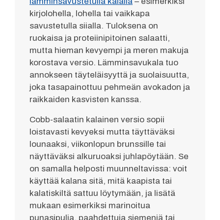
lämminsavustetulla kalalla
– esimerkiksi
kirjolohella, lohella tai vaikkapa
savustetulla siialla. Tuloksena on
ruokaisa ja proteiinipitoinen salaatti,
mutta hieman kevyempi ja meren makuja
korostava versio. Lämminsavukala tuo
annokseen täyteläisyyttä ja suolaisuutta,
joka tasapainottuu pehmeän avokadon ja
raikkaiden kasvisten kanssa.
Cobb-salaatin kalainen versio sopii
loistavasti kevyeksi mutta täyttäväksi
lounaaksi, viikonlopun brunssille tai
näyttäväksi alkuruoaksi juhlapöytään. Se
on samalla helposti muunneltavissa: voit
käyttää kalana sitä, mitä kaapista tai
kalatiskiltä sattuu löytymään, ja lisätä
mukaan esimerkiksi marinoitua
punasipulia, paahdettuja siemeniä tai