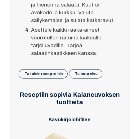
ja hienonna salaatti. Kuutioi
avokado ja kurkku. Valuta
säilykemaissi ja sulata katkaravut.
Asettele kaikki raaka-aineet
vuorotellen raitoina laakealle
tarjoiluvadille. Tarjoa
salaatinkastikkeen kanssa.
Takaisin resepteihin
Tulosta sivu
Reseptiin sopivia Kalaneuvoksen
tuotteita
Savukirjolohifilee