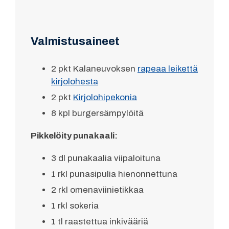
Valmistusaineet
2 pkt Kalaneuvoksen
rapeaa leikettä
kirjolohesta
2 pkt
Kirjolohipekonia
8 kpl burgersämpylöitä
Pikkelöity punakaali:
3 dl punakaalia viipaloituna
1 rkl punasipulia hienonnettuna
2 rkl omenaviinietikkaa
1 rkl sokeria
1 tl raastettua inkivääriä