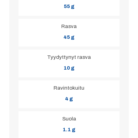
55 g
Rasva
45 g
Tyydyttynyt rasva
10 g
Ravintokuitu
4 g
Suola
1.1 g