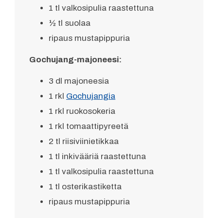
1 tl valkosipulia raastettuna
½ tl suolaa
ripaus mustapippuria
Gochujang-majoneesi:
3 dl majoneesia
1 rkl
Gochujangia
1 rkl ruokosokeria
1 rkl tomaattipyreetä
2 tl riisiviinietikkaa
1 tl inkivääriä raastettuna
1 tl valkosipulia raastettuna
1 tl osterikastiketta
ripaus mustapippuria