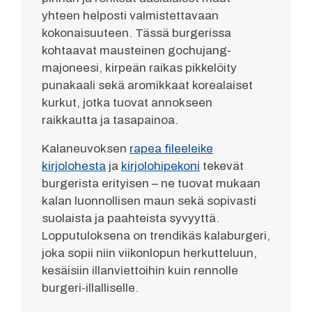
yhteen helposti valmistettavaan
kokonaisuuteen. Tässä burgerissa
kohtaavat mausteinen gochujang-
majoneesi, kirpeän raikas pikkelöity
punakaali sekä aromikkaat korealaiset
kurkut, jotka tuovat annokseen
raikkautta ja tasapainoa.
Kalaneuvoksen
rapea fileeleike
kirjolohesta
ja
kirjolohipekoni
tekevät
burgerista erityisen – ne tuovat mukaan
kalan luonnollisen maun sekä sopivasti
suolaista ja paahteista syvyyttä.
Lopputuloksena on trendikäs kalaburgeri,
joka sopii niin viikonlopun herkutteluun,
kesäisiin illanviettoihin kuin rennolle
burgeri-illalliselle.