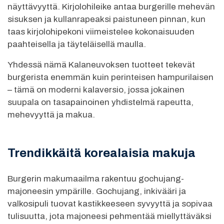
näyttävyyttä. Kirjolohileike antaa burgerille mehevän
sisuksen ja kullanrapeaksi paistuneen pinnan, kun
taas kirjolohipekoni viimeistelee kokonaisuuden
paahteisella ja täyteläisellä maulla.
Yhdessä nämä Kalaneuvoksen tuotteet tekevät
burgerista enemmän kuin perinteisen hampurilaisen
– tämä on moderni kalaversio, jossa jokainen
suupala on tasapainoinen yhdistelmä rapeutta,
mehevyyttä ja makua.
Trendikkäitä korealaisia makuja
Burgerin makumaailma rakentuu gochujang-
majoneesin ympärille. Gochujang, inkivääri ja
valkosipuli tuovat kastikkeeseen syvyyttä ja sopivaa
tulisuutta, jota majoneesi pehmentää miellyttäväksi