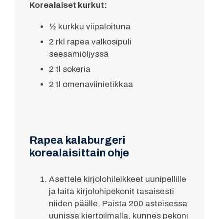
Korealaiset kurkut:
½ kurkku viipaloituna
2 rkl rapea valkosipuli
seesamiöljyssä
2 tl sokeria
2 tl omenaviinietikkaa
Rapea kalaburgeri
korealaisittain ohje
Asettele kirjolohileikkeet uunipellille
ja laita kirjolohipekonit tasaisesti
niiden päälle. Paista 200 asteisessa
uunissa kiertoilmalla, kunnes pekoni