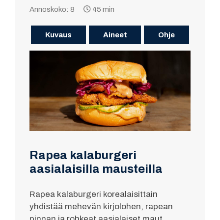
Annoskoko: 8
45 min
Kuvaus
Aineet
Ohje
Rapea kalaburgeri
aasialaisilla mausteilla
Rapea kalaburgeri korealaisittain
yhdistää mehevän kirjolohen, rapean
pinnan ja rohkeat aasialaiset maut