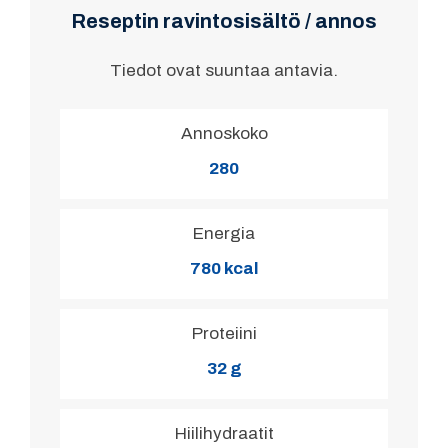
Reseptin ravintosisältö / annos
Tiedot ovat suuntaa antavia.
Annoskoko
280
Energia
780 kcal
Proteiini
32 g
Hiilihydraatit