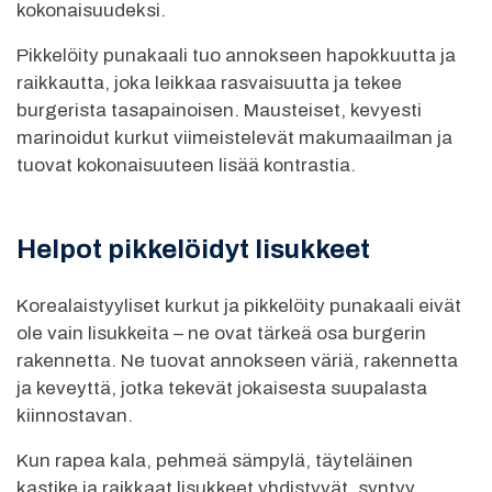
kokonaisuudeksi.
Pikkelöity punakaali tuo annokseen hapokkuutta ja
raikkautta, joka leikkaa rasvaisuutta ja tekee
burgerista tasapainoisen. Mausteiset, kevyesti
marinoidut kurkut viimeistelevät makumaailman ja
tuovat kokonaisuuteen lisää kontrastia.
Helpot pikkelöidyt lisukkeet
Korealaistyyliset kurkut ja pikkelöity punakaali eivät
ole vain lisukkeita – ne ovat tärkeä osa burgerin
rakennetta. Ne tuovat annokseen väriä, rakennetta
ja keveyttä, jotka tekevät jokaisesta suupalasta
kiinnostavan.
Kun rapea kala, pehmeä sämpylä, täyteläinen
kastike ja raikkaat lisukkeet yhdistyvät, syntyy