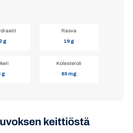
ydraatit
Rasva
2 g
19 g
keri
Kolesteroli
 g
65 mg
euvoksen keittiöstä