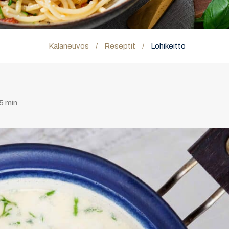
Kalaneuvos
/
Reseptit
/
Lohikeitto
5 min