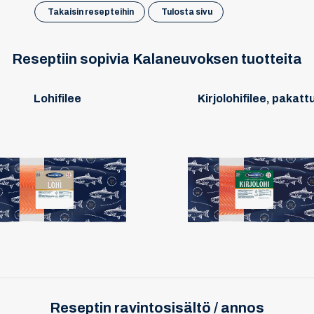
Takaisin resepteihin
Tulosta sivu
Reseptiin sopivia Kalaneuvoksen tuotteita
Lohifilee
Kirjolohifilee, pakatt
Reseptin ravintosisältö / annos