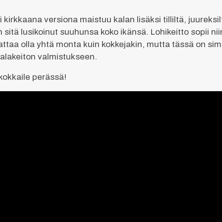
 kirkkaana versiona maistuu kalan lisäksi tilliltä, juureks
 sitä lusikoinut suuhunsa koko ikänsä. Lohikeitto sopii ni
aattaa olla yhtä monta kuin kokkejakin, mutta tässä on si
alakeiton valmistukseen.
 kokkaile perässä!