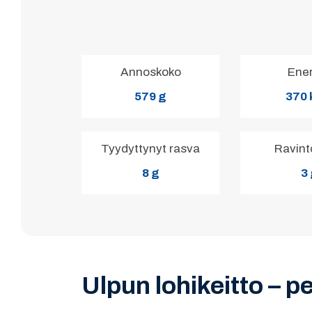
Annoskoko
Ene
579 g
370 
Tyydyttynyt rasva
Ravint
8 g
3
Ulpun lohikeitto – 