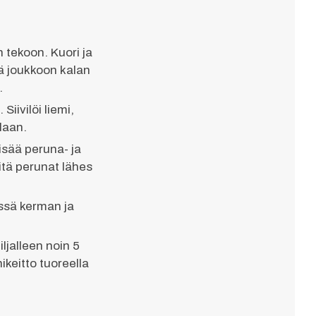
n tekoon. Kuori ja
ää joukkoon kalan
.
Siivilöi liemi,
ilaan.
Lisää peruna- ja
itä perunat lähes
dessä kerman ja
ljalleen noin 5
ikeitto tuoreella