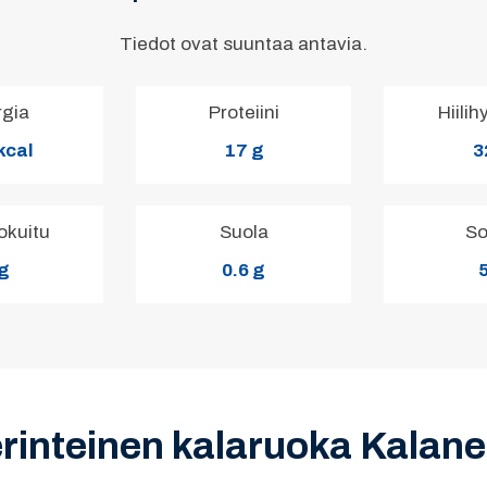
Tiedot ovat suuntaa antavia.
rgia
Proteiini
Hiilih
kcal
17 g
3
okuitu
Suola
So
 g
0.6 g
5
perinteinen kalaruoka Kalan