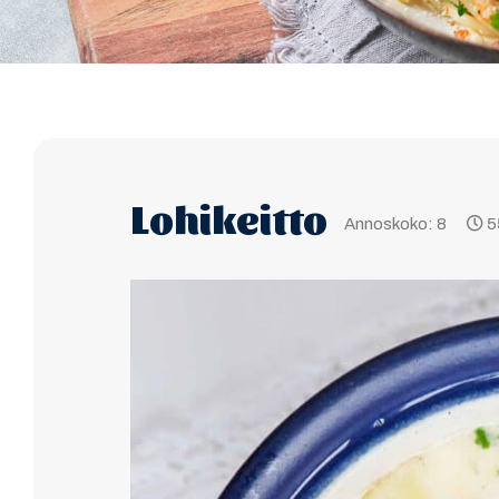
Lohikeitto
Annoskoko: 8
5