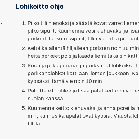
Lohikeitto ohje
-
Pilko tilli hienoksi ja säästä kovat varret lieme
pilko sipulit. Kuumenna vesi kiehuvaksi ja lis
perkeet, lohkotut sipulit, tillin varret ja pippurit
Keitä kalalientä hiljalleen poristen noin 10 min. 
heitä perkeet pois ja kaada liemi takaisin katt
Kuori ja pilko perunat ja porkkanat lohkoiksi. 
porkkanalohkot kattilaan liemen joukkoon. Ke
kypsäksi, tämä vie noin 10 min.
Paloittele lohifilee ja lisää palat keittoon yh
suolan kanssa.
Kuumenna keitto kiehuvaksi ja anna poreilla hi
min, kunnes kalapalat ovat kypsiä. Mausta loh
tillillä.