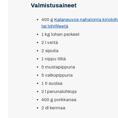
Valmistusaineet
400 g
Kalaneuvos nahatonta kirjolohi
tai lohifileetä
1 kg lohen perkeet
2 l vettä
2 sipulia
1 nippu tilliä
5 mustapippuria
5 valkopippuria
1 tl suolaa
2 l perunalohkoja
400 g porkkanaa
2 dl kermaa