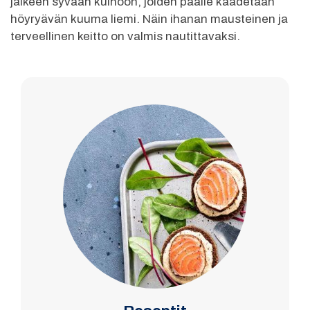
jälkeen syvään kulhoon, joiden päälle kaadetaan
höyryävän kuuma liemi. Näin ihanan mausteinen ja
terveellinen keitto on valmis nautittavaksi.