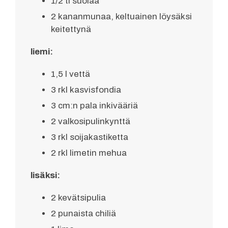
1/2 tl suolaa
2 kananmunaa, keltuainen löysäksi
keitettynä
liemi:
1,5 l vettä
3 rkl kasvisfondia
3 cm:n pala inkivääriä
2 valkosipulinkynttä
3 rkl soijakastiketta
2 rkl limetin mehua
lisäksi:
2 kevätsipulia
2 punaista chiliä