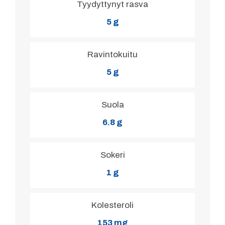
Tyydyttynyt rasva
5 g
Ravintokuitu
5 g
Suola
6.8 g
Sokeri
1 g
Kolesteroli
153 mg