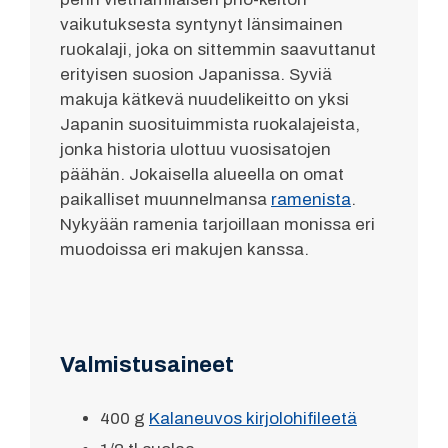
vaikutuksesta syntynyt länsimainen
ruokalaji, joka on sittemmin saavuttanut
erityisen suosion Japanissa. Syviä
makuja kätkevä nuudelikeitto on yksi
Japanin suosituimmista ruokalajeista,
jonka historia ulottuu vuosisatojen
päähän. Jokaisella alueella on omat
paikalliset muunnelmansa
ramenista
.
Nykyään ramenia tarjoillaan monissa eri
muodoissa eri makujen kanssa.
Valmistusaineet
400 g
Kalaneuvos kirjolohifileetä