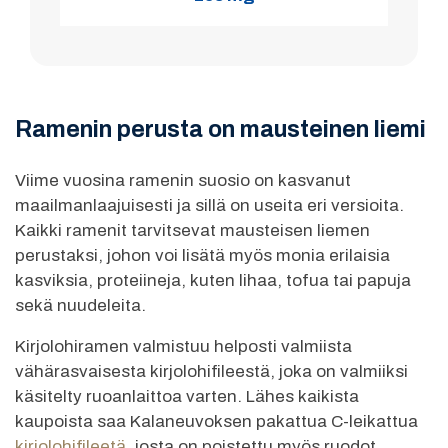
Ramenin perusta on mausteinen liemi
Viime vuosina ramenin suosio on kasvanut
maailmanlaajuisesti ja sillä on useita eri versioita.
Kaikki ramenit tarvitsevat mausteisen liemen
perustaksi, johon voi lisätä myös monia erilaisia
kasviksia, proteiineja, kuten lihaa, tofua tai papuja
sekä nuudeleita.
Kirjolohiramen valmistuu helposti valmiista
vähärasvaisesta kirjolohifileestä, joka on valmiiksi
käsitelty ruoanlaittoa varten. Lähes kaikista
kaupoista saa Kalaneuvoksen pakattua C-leikattua
kirjolohifileetä
, josta on poistettu myös ruodot.