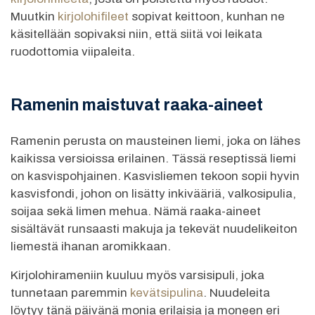
Muutkin
kirjolohifileet
sopivat keittoon, kunhan ne
käsitellään sopivaksi niin, että siitä voi leikata
ruodottomia viipaleita.
Ramenin maistuvat raaka-aineet
Ramenin perusta on mausteinen liemi, joka on lähes
kaikissa versioissa erilainen. Tässä reseptissä liemi
on kasvispohjainen. Kasvisliemen tekoon sopii hyvin
kasvisfondi, johon on lisätty inkivääriä, valkosipulia,
soijaa sekä limen mehua. Nämä raaka-aineet
sisältävät runsaasti makuja ja tekevät nuudelikeiton
liemestä ihanan aromikkaan.
Kirjolohirameniin kuuluu myös varsisipuli, joka
tunnetaan paremmin
kevätsipulina
. Nuudeleita
löytyy tänä päivänä monia erilaisia ja moneen eri