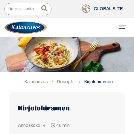
GLOBAL SITE
Kalaneuvos
/
Reseptit
/
Kirjolohiramen
Kirjolohiramen
Annoskoko: 4
40 min