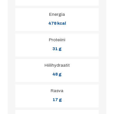
Energia
478 kcal
Proteiini
31 g
Hiilihydraatit
48 g
Rasva
17 g