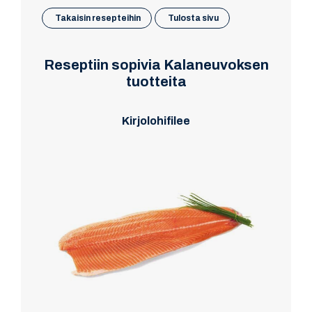
Takaisin resepteihin
Tulosta sivu
Reseptiin sopivia Kalaneuvoksen
tuotteita
Kirjolohifilee