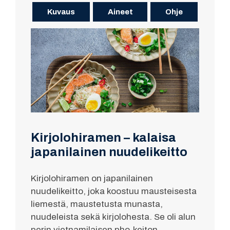
Kuvaus
Aineet
Ohje
Kirjolohiramen – kalaisa
japanilainen nuudelikeitto
Kirjolohiramen on japanilainen
nuudelikeitto, joka koostuu mausteisesta
liemestä, maustetusta munasta,
nuudeleista sekä kirjolohesta. Se oli alun
perin vietnamilaisen pho-keiton