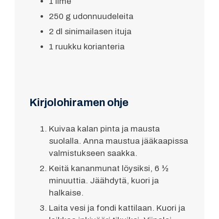
1 lime
250 g udonnuudeleita
2 dl sinimailasen ituja
1 ruukku korianteria
Kirjolohiramen ohje
Kuivaa kalan pinta ja mausta
suolalla. Anna maustua jääkaapissa
valmistukseen saakka.
Keitä kananmunat löysiksi, 6 ½
minuuttia. Jäähdytä, kuori ja
halkaise.
Laita vesi ja fondi kattilaan. Kuori ja