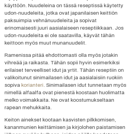
käyttöön. Nuudeleina on tässä reseptissä käytetty
udon-nuudeleita, jotka ovat japanilaisen keittiön
paksuimpia vehnänuudeleita ja sopivat
erinomaisesti juuri aasialaiseen reseptiikkaan. Jos
udon-nuudeleita ei ole saatavilla, käyvät tähän
keittoon myös muut munanuudelit.
Ramenissa pitää ehdottomasti olla myös jotakin
vihreää ja raikasta. Tähän sopii hyvin esimerkiksi
erilaiset terveelliset idut ja yrtit. Tähän reseptiin on
valikoitunut sinimailasen idut ja aasialaisiin ruokiin
sopiva
korianteri
. Sinimailasen idut tunnetaan myös
nimellä alfaalfa ovat pienestä koostaan huolimatta
melko voimakkaita. Ne ovat koostumukseltaan
rapean mehukkaita.
Keiton ainekset kootaan kasvisten pilkkomisen,
kananmunien keittämisen ja kirjolohen paistamisen