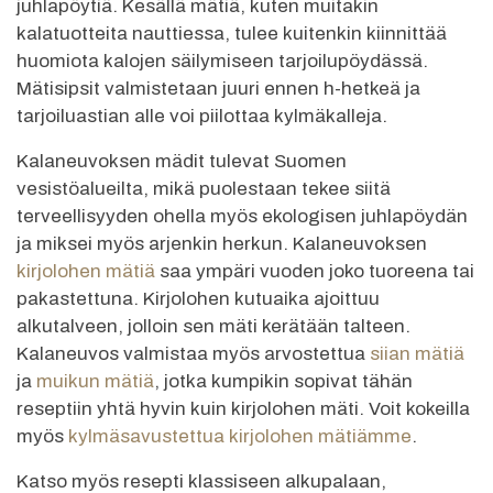
juhlapöytiä. Kesällä mätiä, kuten muitakin
kalatuotteita nauttiessa, tulee kuitenkin kiinnittää
huomiota kalojen säilymiseen tarjoilupöydässä.
Mätisipsit valmistetaan juuri ennen h-hetkeä ja
tarjoiluastian alle voi piilottaa kylmäkalleja.
Kalaneuvoksen mädit tulevat Suomen
vesistöalueilta, mikä puolestaan tekee siitä
terveellisyyden ohella myös ekologisen juhlapöydän
ja miksei myös arjenkin herkun. Kalaneuvoksen
kirjolohen mätiä
saa ympäri vuoden joko tuoreena tai
pakastettuna. Kirjolohen kutuaika ajoittuu
alkutalveen, jolloin sen mäti kerätään talteen.
Kalaneuvos valmistaa myös arvostettua
siian mätiä
ja
muikun mätiä
, jotka kumpikin sopivat tähän
reseptiin yhtä hyvin kuin kirjolohen mäti. Voit kokeilla
myös
kylmäsavustettua kirjolohen mätiämme
.
Katso myös resepti klassiseen alkupalaan,