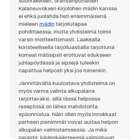
suurirakeisen, oranssinpunaisen
Kalaneuvoksen kirjolohen mädin kanssa
ei ehkä juolahda heti ensimmäisenä
mieleen
mädin
tarjoilutapaa
pohdittaessa, mutta yhdistelmä toimii
varsin moitteettomasti. Laakealla,
koristeellisella tarjoiluastialla tarjottuna
komeat mätisipsit erottuvat edukseen
juhlapöydässä ja sipsejä tuleekin
napsittua helposti yksi jos toinenkin.
Jännittävältä kuulostava yhdistelmä on
myös varma valinta alkupalana
tarjottavaksi, sillä tässä helpossa
reseptissä on lähes mahdotonta
epäonnistua. Näin ollen myös innokkaat
perheen pienimmät voivat auttaa helpon
alkupalan valmistamisessa. Ja mikä
parasta; kädenkäänteessä valmistuvat