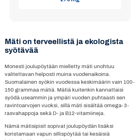
Mäti on terveellistä ja ekologista
syötävää
Monesti joulupöytään mielletty mäti unohtuu
valitettavan helposti muina vuodenaikoina.
Suomalainen syökin vuodessa keskimäärin vain 100-
150 grammaa mätiä. Mätiä kuitenkin kannattaisi
syödä useammin ja ympäri vuoden puhtaasti sen
ravintoarvojen vuoksi, sillä mäti sisältää omega-3-
rasvahappoja sekä D- ja B12-vitamiineja.
Nämä mätisipisit sopivat joulupöydän lisäksi
koristamaan vapun sillispöytää tai kesäisiä