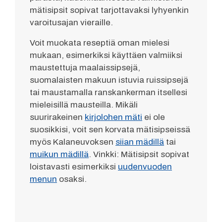
mätisipsit sopivat tarjottavaksi lyhyenkin
varoitusajan vieraille.
Voit muokata reseptiä oman mielesi
mukaan, esimerkiksi käyttäen valmiiksi
maustettuja maalaissipsejä,
suomalaisten makuun istuvia ruissipsejä
tai maustamalla ranskankerman itsellesi
mieleisillä mausteilla. Mikäli
suurirakeinen
kirjolohen mäti
ei ole
suosikkisi, voit sen korvata mätisipseissä
myös Kalaneuvoksen
siian mädillä
tai
muikun mädillä
. Vinkki: Mätisipsit sopivat
loistavasti esimerkiksi
uudenvuoden
menun
osaksi.