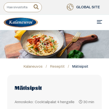
GLOBAL SITE
Kalaneuvos
/
Reseptit
/
Mätisipsit
Mätisipsit
Annoskoko: Cocktailpalat 4 hengelle
30 min