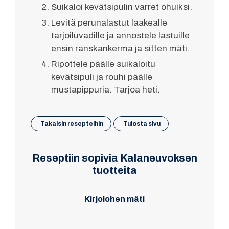
Suikaloi kevätsipulin varret ohuiksi.
Levitä perunalastut laakealle
tarjoiluvadille ja annostele lastuille
ensin ranskankerma ja sitten mäti.
Ripottele päälle suikaloitu
kevätsipuli ja rouhi päälle
mustapippuria. Tarjoa heti.
Takaisin resepteihin
Tulosta sivu
Reseptiin sopivia Kalaneuvoksen
tuotteita
Kirjolohen mäti