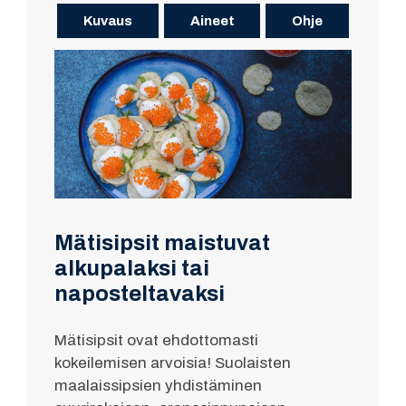
Kuvaus
Aineet
Ohje
Mätisipsit maistuvat
alkupalaksi tai
naposteltavaksi
Mätisipsit ovat ehdottomasti
kokeilemisen arvoisia! Suolaisten
maalaissipsien yhdistäminen