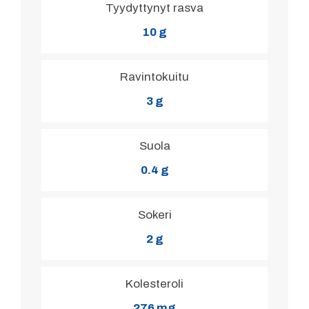
Tyydyttynyt rasva
10 g
Ravintokuitu
3 g
Suola
0.4 g
Sokeri
2 g
Kolesteroli
276 mg