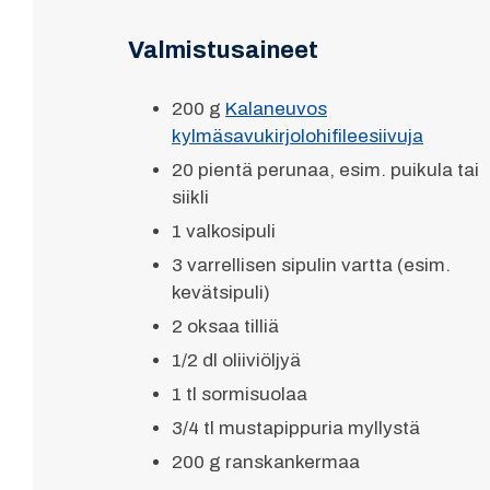
Valmistusaineet
200 g
Kalaneuvos
kylmäsavukirjolohifileesiivuja
20 pientä perunaa, esim. puikula tai
siikli
1 valkosipuli
3 varrellisen sipulin vartta (esim.
kevätsipuli)
2 oksaa tilliä
1/2 dl oliiviöljyä
1 tl sormisuolaa
3/4 tl mustapippuria myllystä
200 g ranskankermaa