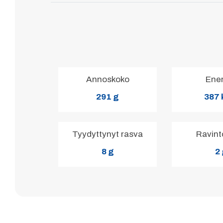
Annoskoko
Ene
291 g
387 
Tyydyttynyt rasva
Ravint
8 g
2