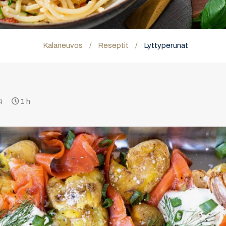
Kalaneuvos
/
Reseptit
/
Lyttyperunat
 4
1 h