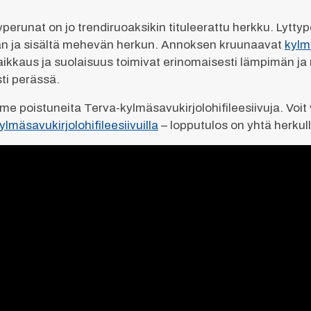
kyperunat on jo trendiruoaksikin tituleerattu herkku. Lyt
ean ja sisältä mehevän herkun. Annoksen kruunaavat
kylm
n raikkaus ja suolaisuus toimivat erinomaisesti lämpimän
ti perässä.
 poistuneita Terva-kylmäsavukirjolohifileesiivuja. Voit v
lmäsavukirjolohifileesiivuilla
– lopputulos on yhtä herkull