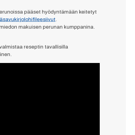
typerunoissa pääset hyödyntämään keitetyt
äsavukirjolohifileesiivut
.
 ja miedon makuisen perunan kumppanina.
almistaa reseptin tavallisilla
inen.