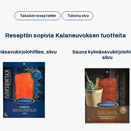
Takaisin resepteihin
Tulosta sivu
Reseptiin sopivia Kalaneuvoksen tuotteita
äsavukirjolohifilee, siivu
Sauna kylmäsavukirjolohif
siivu