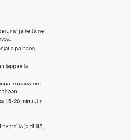
erunat ja keitä ne
essä.
ohjalla painaen.
en lappeella
 pinnalle mausteet.
taaltaan.
sa 15-20 minuutin
varsilla ja tillillä.