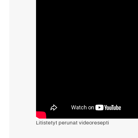
Litistetyt perunat videoresepti