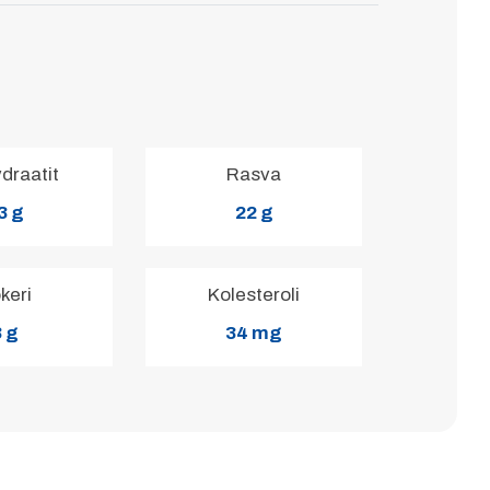
ydraatit
Rasva
3 g
22 g
keri
Kolesteroli
 g
34 mg