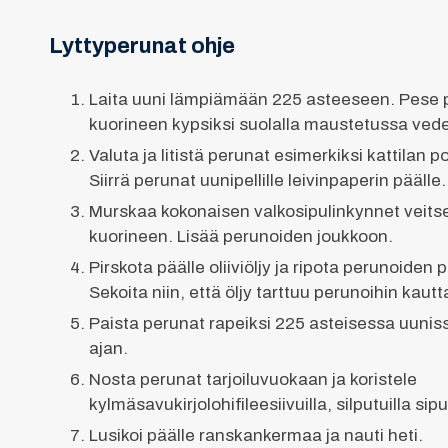
Lyttyperunat ohje
Laita uuni lämpiämään 225 asteeseen. Pese p
kuorineen kypsiksi suolalla maustetussa ved
Valuta ja litistä perunat esimerkiksi kattilan p
Siirrä perunat uunipellille leivinpaperin päälle.
Murskaa kokonaisen valkosipulinkynnet veits
kuorineen. Lisää perunoiden joukkoon.
Pirskota päälle oliiviöljy ja ripota perunoiden
Sekoita niin, että öljy tarttuu perunoihin kaut
Paista perunat rapeiksi 225 asteisessa uunis
ajan.
Nosta perunat tarjoiluvuokaan ja koristele
kylmäsavukirjolohifileesiivuilla, silputuilla sipulin
Lusikoi päälle ranskankermaa ja nauti heti.