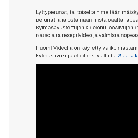
Lyttyperunat, tai toiselta nimeltään mäis
perunat ja jalostamaan niistä päältä rap
Kylmäsavustettujen kirjolohifileesiivuje
Katso alta reseptivideo ja valmista nopeas
Huom! Videolla on käytetty valikoimastamme
kylmäsavukirjolohifileesiivuilla tai
Sauna ky