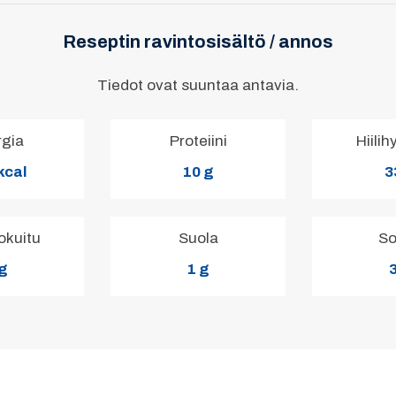
Reseptin ravintosisältö / annos
Tiedot ovat suuntaa antavia.
rgia
Proteiini
Hiilih
kcal
10 g
3
okuitu
Suola
So
 g
1 g
3