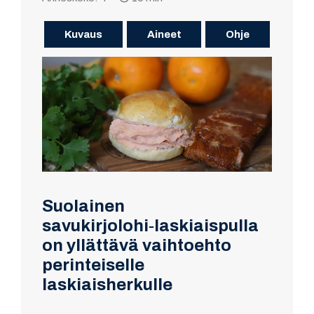
Kuvaus
Aineet
Ohje
Suolainen
savukirjolohi‑laskiaispulla
on yllättävä vaihtoehto
perinteiselle
laskiaisherkulle