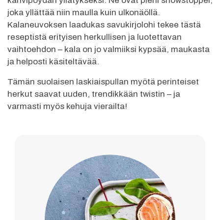
kahvipöydän yllätykseksi. Ne ovat pieni showstopper,
joka yllättää niin maulla kuin ulkonäöllä.
Kalaneuvoksen laadukas savukirjolohi tekee tästä
reseptistä erityisen herkullisen ja luotettavan
vaihtoehdon – kala on jo valmiiksi kypsää, maukasta
ja helposti käsiteltävää.
Tämän suolaisen laskiaispullan myötä perinteiset
herkut saavat uuden, trendikkään twistin – ja
varmasti myös kehuja vierailta!