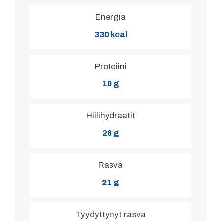
Energia
330 kcal
Proteiini
10 g
Hiilihydraatit
28 g
Rasva
21 g
Tyydyttynyt rasva