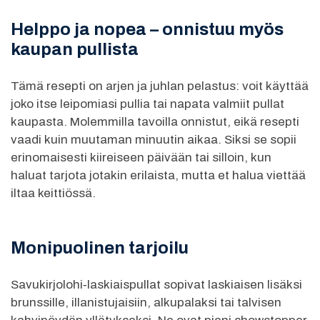
Helppo ja nopea – onnistuu myös
kaupan pullista
Tämä resepti on arjen ja juhlan pelastus: voit käyttää
joko itse leipomiasi pullia tai napata valmiit pullat
kaupasta. Molemmilla tavoilla onnistut, eikä resepti
vaadi kuin muutaman minuutin aikaa. Siksi se sopii
erinomaisesti kiireiseen päivään tai silloin, kun
haluat tarjota jotakin erilaista, mutta et halua viettää
iltaa keittiössä.
Monipuolinen tarjoilu
Savukirjolohi‑laskiaispullat sopivat laskiaisen lisäksi
brunssille, illanistujaisiin, alkupalaksi tai talvisen