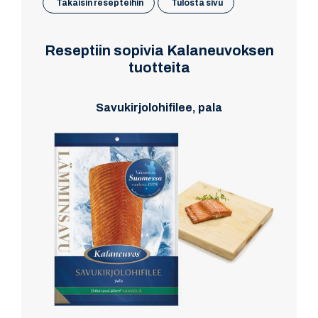
Takaisin resepteihin
Tulosta sivu
Reseptiin sopivia Kalaneuvoksen
tuotteita
Savukirjolohifilee, pala