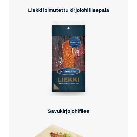
Liekki loimutettu kirjolohifileepala
Savukirjolohifilee