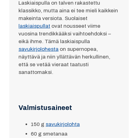
Laskiaispulla on talven rakastettu
klassikko, mutta aina ei tee mieli kaikkein
makeinta versiota. Suolaiset
laskiaispullat
ovat nousseet viime
vuosina trendikkääksi vaihtoehdoksi –
eikä ihme. Tämä laskiaispulla
savukirjolohesta
on supernopea,
näyttävä ja niin yllättävän herkullinen,
että se vetää vieraat taatusti
sanattomaksi.
Valmistusaineet
150 g
savukirjolohta
60 g smetanaa