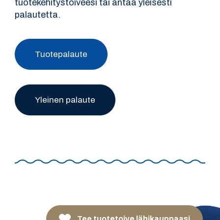
tuotekehitystoiveesi tai antaa yleisesti
palautetta.
Tuotepalaute
Yleinen palaute
Tee tuotetoive lähikauppaasi