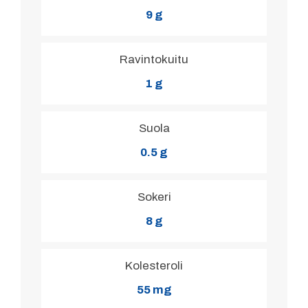
9 g
Ravintokuitu
1 g
Suola
0.5 g
Sokeri
8 g
Kolesteroli
55 mg