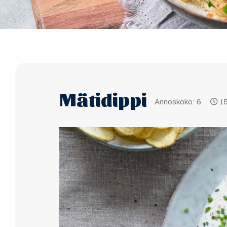
Mätidippi
Annoskoko: 6
15