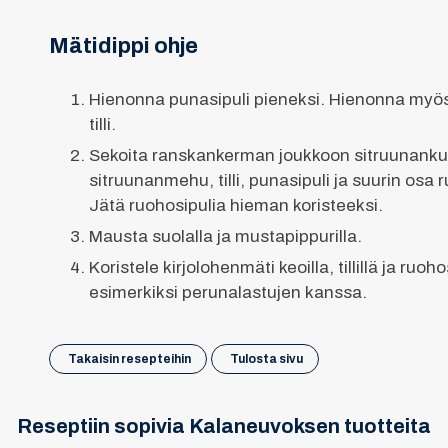
Mätidippi ohje
Hienonna punasipuli pieneksi. Hienonna myös 
tilli.
Sekoita ranskankerman joukkoon sitruunankuo
sitruunanmehu, tilli, punasipuli ja suurin osa 
Jätä ruohosipulia hieman koristeeksi.
Mausta suolalla ja mustapippurilla.
Koristele kirjolohenmäti keoilla, tillillä ja ruoho
esimerkiksi perunalastujen kanssa.
Takaisin resepteihin
Tulosta sivu
Reseptiin sopivia Kalaneuvoksen tuotteita