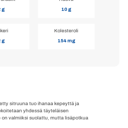
 g
10 g
keri
Kolesteroli
 g
154 mg
tty sitruuna tuo ihanaa kepeyttä ja
 sekoitetaan yhdessä täyteläisen
n valmiiksi suolattu, mutta lisäpotkua