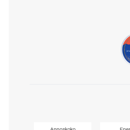
Annoskoko
Ene