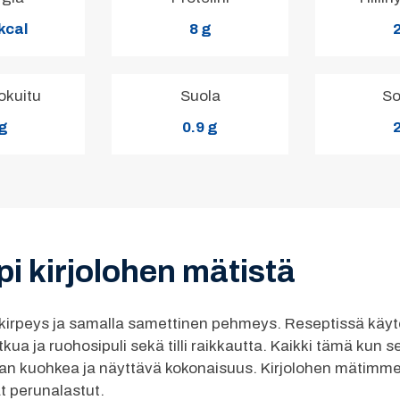
kcal
8 g
2
okuitu
Suola
So
 g
0.9 g
2
i kirjolohen mätistä
kirpeys ja samalla samettinen pehmeys. Reseptissä käyte
potkua ja ruohosipuli sekä tilli raikkautta. Kaikki tämä kun
 kuohkea ja näyttävä kokonaisuus. Kirjolohen mätimme o
t perunalastut.