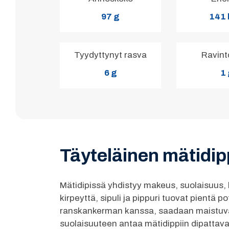
97 g
141 
Tyydyttynyt rasva
Ravint
6 g
1
Täyteläinen mätidipp
Mätidipissä yhdistyy makeus, suolaisuus, 
kirpeyttä, sipuli ja pippuri tuovat pientä 
ranskankerman kanssa, saadaan maistuvan
suolaisuuteen antaa mätidippiin dipattava