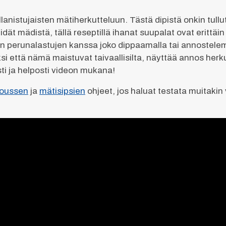
 illanistujaisten mätiherkutteluun. Tästä dipistä onkin tull
 pidät mädistä, tällä reseptillä ihanat suupalat ovat erittä
laan perunalastujen kanssa joko dippaamalla tai annostele
äksi että nämä maistuvat taivaallisilta, näyttää annos herk
ti ja helposti videon mukana!
moussen
ja
mätisipsien
ohjeet, jos haluat testata muitaki