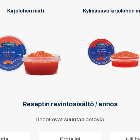
Kirjolohen mäti
Kylmäsavu kirjolohen m
Reseptin ravintosisältö / annos
Tiedot ovat suuntaa antavia.
rgia
Proteiini
Hiilih