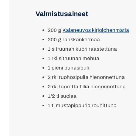
Valmistusaineet
200 g
Kalaneuvos kirjolohenmätiä
300 g ranskankermaa
1 sitruunan kuori raastettuna
1 rkl sitruunan mehua
1 pieni punasipuli
2 rkl ruohosipulia hienonnettuna
2 rkl tuoretta tilliä hienonnettuna
1/2 tl suolaa
1 tl mustapippuria rouhittuna