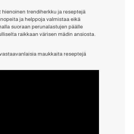
ut hienoinen trendiherkku ja reseptejä
in nopeita ja helppoja valmistaa eikä
malla suoraan perunalastujen päälle
ulliselta raikkaan värisen mädin ansiosta.
n vastaavanlaisia maukkaita reseptejä