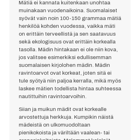
Mätiä ei kannata kuitenkaan unohtaa
muinakaan vuodenaikoina. Suomalaiset
syövät vain noin 100-150 grammaa mätiä
henkilöä kohden vuodessa, vaikka mäti
on erittäin terveellistä ja sen saatavuus
sekä ekologisuus ovat erittäin korkealla
tasolla. Mädin hintakaan ei ole niin kova,
jos valitsee esimerkiksi edullisemman
suomalaisen kirjolohen mädin. Mädin
ravintoarvot ovat korkeat, joten sitä ei
tule syötyä niin paljoa kerralla, mikä myös
laskee mätien todellista hintaa suhteessa
nautittuihin ravintoarvoihin.
Siian ja muikun mädit ovat korkealle
arvostettuja herkkuja. Kumpikin näistä
mädeistä on ulkomuodoltaan
pienikokoista ja väriltään vaalean- tai