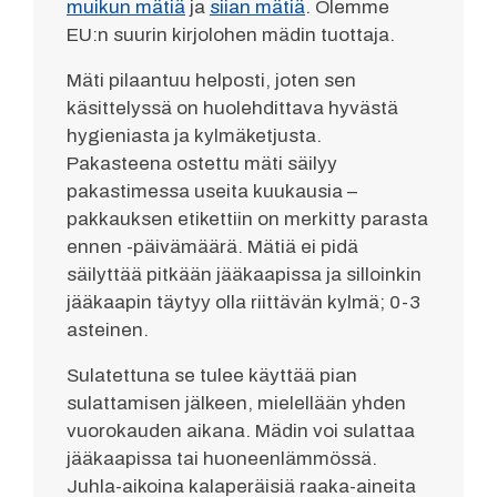
muikun mätiä
ja
siian mätiä
. Olemme
EU:n suurin kirjolohen mädin tuottaja.
Mäti pilaantuu helposti, joten sen
käsittelyssä on huolehdittava hyvästä
hygieniasta ja kylmäketjusta.
Pakasteena ostettu mäti säilyy
pakastimessa useita kuukausia –
pakkauksen etikettiin on merkitty parasta
ennen -päivämäärä. Mätiä ei pidä
säilyttää pitkään jääkaapissa ja silloinkin
jääkaapin täytyy olla riittävän kylmä; 0-3
asteinen.
Sulatettuna se tulee käyttää pian
sulattamisen jälkeen, mielellään yhden
vuorokauden aikana. Mädin voi sulattaa
jääkaapissa tai huoneenlämmössä.
Juhla-aikoina kalaperäisiä raaka-aineita