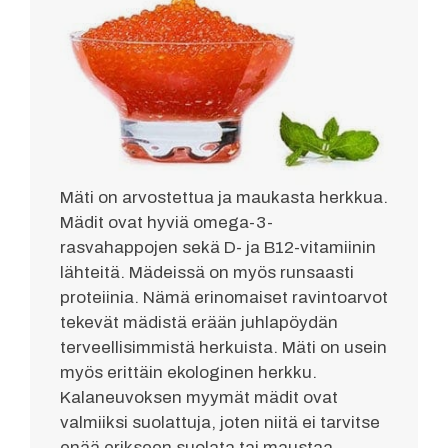
Mäti on arvostettua ja maukasta herkkua.
Mädit ovat hyviä omega-3-
rasvahappojen sekä D- ja B12-vitamiinin
lähteitä. Mädeissä on myös runsaasti
proteiinia. Nämä erinomaiset ravintoarvot
tekevät mädistä erään juhlapöydän
terveellisimmistä herkuista. Mäti on usein
myös erittäin ekologinen herkku.
Kalaneuvoksen myymät mädit ovat
valmiiksi suolattuja, joten niitä ei tarvitse
enää erikseen suolata tai maustaa.