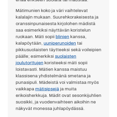
Mätimunien koko ja väri vaihtelevat
kalalajin mukaan. Suurehkorakeisesta ja
oranssinpunaisesta kirjolohen mädistä
saa esimerkiksi näyttävän koristelun
ruokaan. Mäti sopii
blinien
kanssa,
kalapöytään,
uuniperunoiden
tai
pikkusuolaisten täytteeksi sekä voileipien
päälle; esimerkiksi
suolaisten
joulutorttujen
koristeeksi mäti sopii
loistavasti. Mätien kanssa maistuu
klassisena yhdistelmänä smetana ja
punasipuli. Mädeistä voi valmistaa myös
vaikkapa
mätisipsejä
ja muita
erikoisherkkuja. Mädit ovat sesonkijuhlien
suosikki, ja vuodenvaihteen aikoihin ne
näkyvät monessa juhlapöydässä.