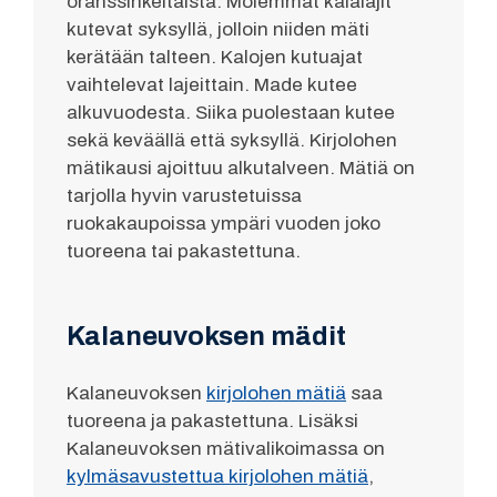
oranssinkeltaista. Molemmat kalalajit
kutevat syksyllä, jolloin niiden mäti
kerätään talteen. Kalojen kutuajat
vaihtelevat lajeittain. Made kutee
alkuvuodesta. Siika puolestaan kutee
sekä keväällä että syksyllä. Kirjolohen
mätikausi ajoittuu alkutalveen. Mätiä on
tarjolla hyvin varustetuissa
ruokakaupoissa ympäri vuoden joko
tuoreena tai pakastettuna.
Kalaneuvoksen mädit
Kalaneuvoksen
kirjolohen mätiä
saa
tuoreena ja pakastettuna. Lisäksi
Kalaneuvoksen mätivalikoimassa on
kylmäsavustettua kirjolohen mätiä
,