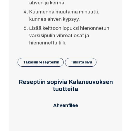
ahven ja kerma.
Kuumenna muutama minuutti,
kunnes ahven kypsyy.
Lisää keittoon lopuksi hienonnetun
varsisipulin vihreät osat ja
hienonnettu tilli.
Takaisin resepteihin
Tulosta sivu
Reseptiin sopivia Kalaneuvoksen
tuotteita
Ahvenfilee