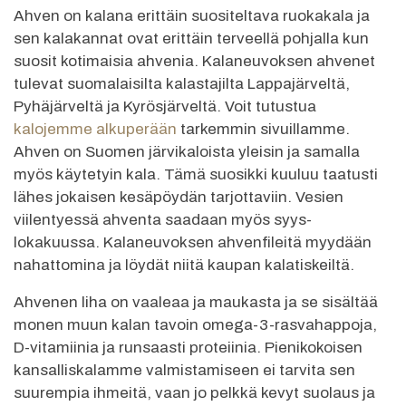
Ahven on kalana erittäin suositeltava ruokakala ja
sen kalakannat ovat erittäin terveellä pohjalla kun
suosit kotimaisia ahvenia. Kalaneuvoksen ahvenet
tulevat suomalaisilta kalastajilta Lappajärveltä,
Pyhäjärveltä ja Kyrösjärveltä. Voit tutustua
kalojemme alkuperään
tarkemmin sivuillamme.
Ahven on Suomen järvikaloista yleisin ja samalla
myös käytetyin kala. Tämä suosikki kuuluu taatusti
lähes jokaisen kesäpöydän tarjottaviin. Vesien
viilentyessä ahventa saadaan myös syys-
lokakuussa. Kalaneuvoksen ahvenfileitä myydään
nahattomina ja löydät niitä kaupan kalatiskeiltä.
Ahvenen liha on vaaleaa ja maukasta ja se sisältää
monen muun kalan tavoin omega-3-rasvahappoja,
D-vitamiinia ja runsaasti proteiinia. Pienikokoisen
kansalliskalamme valmistamiseen ei tarvita sen
suurempia ihmeitä, vaan jo pelkkä kevyt suolaus ja