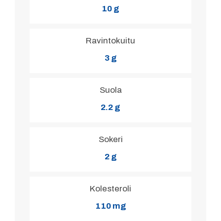
10 g
Ravintokuitu
3 g
Suola
2.2 g
Sokeri
2 g
Kolesteroli
110 mg