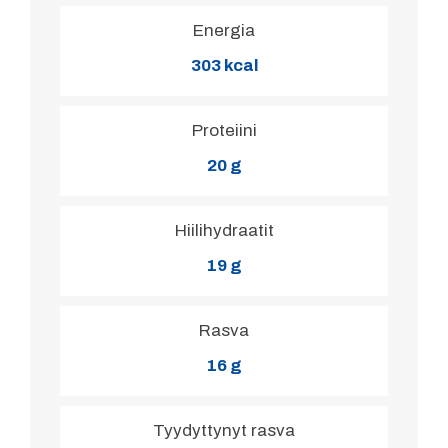
Energia
303 kcal
Proteiini
20 g
Hiilihydraatit
19 g
Rasva
16 g
Tyydyttynyt rasva