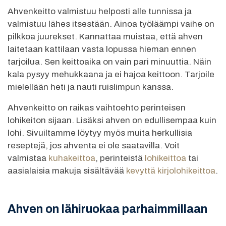
Ahvenkeitto valmistuu helposti alle tunnissa ja
valmistuu lähes itsestään. Ainoa työläämpi vaihe on
pilkkoa juurekset. Kannattaa muistaa, että ahven
laitetaan kattilaan vasta lopussa hieman ennen
tarjoilua. Sen keittoaika on vain pari minuuttia. Näin
kala pysyy mehukkaana ja ei hajoa keittoon. Tarjoile
mielellään heti ja nauti ruislimpun kanssa.
Ahvenkeitto on raikas vaihtoehto perinteisen
lohikeiton sijaan. Lisäksi ahven on edullisempaa kuin
lohi. Sivuiltamme löytyy myös muita herkullisia
reseptejä, jos ahventa ei ole saatavilla. Voit
valmistaa
kuhakeittoa
, perinteistä
lohikeittoa
tai
aasialaisia makuja sisältävää
kevyttä kirjolohikeittoa
.
Ahven on lähiruokaa parhaimmillaan