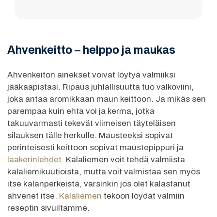
Ahvenkeitto – helppo ja maukas
Ahvenkeiton ainekset voivat löytyä valmiiksi
jääkaapistasi. Ripaus juhlallisuutta tuo valkoviini,
joka antaa aromikkaan maun keittoon. Ja mikäs sen
parempaa kuin ehta voi ja kerma, jotka
takuuvarmasti tekevät viimeisen täyteläisen
silauksen tälle herkulle. Mausteeksi sopivat
perinteisesti keittoon sopivat maustepippuri ja
laakerinlehdet
. Kalaliemen voit tehdä valmiista
kalaliemikuutioista, mutta voit valmistaa sen myös
itse kalanperkeistä, varsinkin jos olet kalastanut
ahvenet itse.
Kalaliemen
tekoon löydät valmiin
reseptin sivuiltamme.