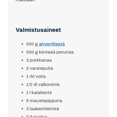
Valmistusaineet
500 g
ahvenfileetä
500 g kiinteää perunaa
3 porkkanaa
2 varsisipulia
1 rkl voita
1/2 dl valkoviiniä
1 l kalalientä
5 maustepippuria
3 laakerinlehteä
2 tl suolaa