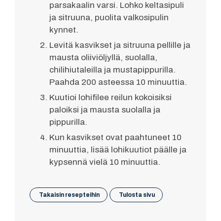
parsakaalin varsi. Lohko keltasipuli
ja sitruuna, puolita valkosipulin
kynnet.
Levitä kasvikset ja sitruuna pellille ja
mausta oliiviöljyllä, suolalla,
chilihiutaleilla ja mustapippurilla.
Paahda 200 asteessa 10 minuuttia.
Kuutioi lohifilee reilun kokoisiksi
paloiksi ja mausta suolalla ja
pippurilla.
Kun kasvikset ovat paahtuneet 10
minuuttia, lisää lohikuutiot päälle ja
kypsennä vielä 10 minuuttia.
Takaisin resepteihin
Tulosta sivu