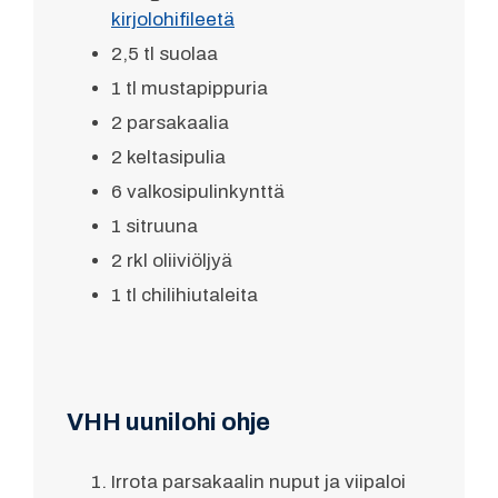
kirjolohifileetä
2,5 tl suolaa
1 tl mustapippuria
2 parsakaalia
2 keltasipulia
6 valkosipulinkynttä
1 sitruuna
2 rkl oliiviöljyä
1 tl chilihiutaleita
VHH uunilohi ohje
Irrota parsakaalin nuput ja viipaloi