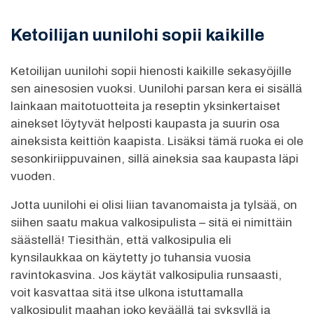
Ketoilijan uunilohi sopii kaikille
Ketoilijan uunilohi sopii hienosti kaikille sekasyöjille
sen ainesosien vuoksi. Uunilohi parsan kera ei sisällä
lainkaan maitotuotteita ja reseptin yksinkertaiset
ainekset löytyvät helposti kaupasta ja suurin osa
aineksista keittiön kaapista. Lisäksi tämä ruoka ei ole
sesonkiriippuvainen, sillä aineksia saa kaupasta läpi
vuoden.
Jotta uunilohi ei olisi liian tavanomaista ja tylsää, on
siihen saatu makua valkosipulista – sitä ei nimittäin
säästellä! Tiesithän, että valkosipulia eli
kynsilaukkaa on käytetty jo tuhansia vuosia
ravintokasvina. Jos käytät valkosipulia runsaasti,
voit kasvattaa sitä itse ulkona istuttamalla
valkosipulit maahan joko keväällä tai syksyllä ja