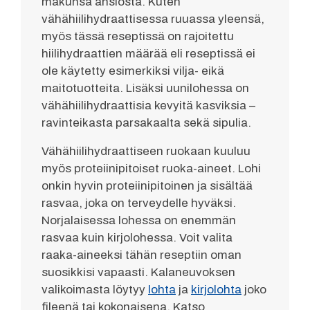
makunsa ansiosta. Kuten
vähähiilihydraattisessa ruuassa yleensä,
myös tässä reseptissä on rajoitettu
hiilihydraattien määrää eli reseptissä ei
ole käytetty esimerkiksi vilja- eikä
maitotuotteita. Lisäksi uunilohessa on
vähähiilihydraattisia kevyitä kasviksia –
ravinteikasta parsakaalta sekä sipulia.
Vähähiilihydraattiseen ruokaan kuuluu
myös proteiinipitoiset ruoka-aineet. Lohi
onkin hyvin proteiinipitoinen ja sisältää
rasvaa, joka on terveydelle hyväksi.
Norjalaisessa lohessa on enemmän
rasvaa kuin kirjolohessa. Voit valita
raaka-aineeksi tähän reseptiin oman
suosikkisi vapaasti. Kalaneuvoksen
valikoimasta löytyy
lohta
ja
kirjolohta
joko
fileenä tai kokonaisena. Katso