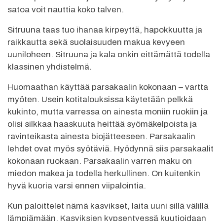
satoa voit nauttia koko talven.
Sitruuna taas tuo ihanaa kirpeyttä, hapokkuutta ja
raikkautta sekä suolaisuuden makua kevyeen
uuniloheen. Sitruuna ja kala onkin eittämättä todella
klassinen yhdistelmä.
Huomaathan käyttää parsakaalin kokonaan – vartta
myöten. Usein kotitalouksissa käytetään pelkkä
kukinto, mutta varressa on ainesta moniin ruokiin ja
olisi silkkaa haaskuuta heittää syömäkelpoista ja
ravinteikasta ainesta biojätteeseen. Parsakaalin
lehdet ovat myös syötäviä. Hyödynnä siis parsakaalit
kokonaan ruokaan. Parsakaalin varren maku on
miedon makea ja todella herkullinen. On kuitenkin
hyvä kuoria varsi ennen viipalointia.
Kun paloittelet nämä kasvikset, laita uuni sillä välillä
lämpiämään. Kasviksien kypsentyessä kuutioidaan