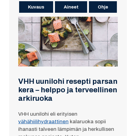
Kuvaus
Aineet
Ohje
VHH uunilohi resepti parsan
kera – helppo ja terveellinen
arkiruoka
VHH uunilohi eli erityisen
vähähiilihydraattinen
kalaruoka sopii
ihanasti talveen lämpimän ja herkullisen