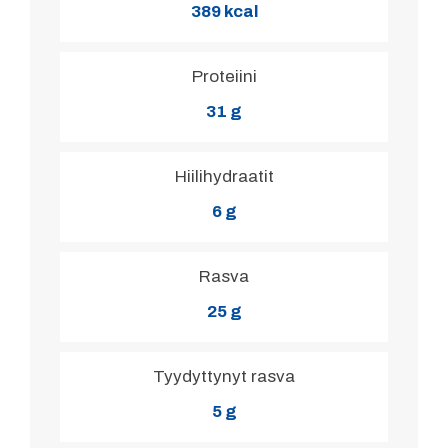
389 kcal
Proteiini
31 g
Hiilihydraatit
6 g
Rasva
25 g
Tyydyttynyt rasva
5 g