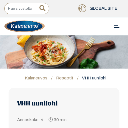
GLOBAL SITE
Kalaneuvos
/
Reseptit
/
VHH uunilohi
VHH uunilohi
Annoskoko: 4
30 min