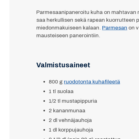
Parmesaanipaneroitu kuha on mahtavan ma
saa herkullisen sekä rapean kuorrutteen 
miedonmakuiseen kalaan.
Parmesan
on va
mausteiseen panerointiin.
Valmistusaineet
800 g
ruodotonta kuhafileetä
1 tl suolaa
1/2 tl mustapippuria
2 kananmunaa
2 dl vehnäjauhoja
1 dl korppujauhoja