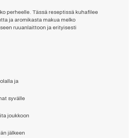
o perheelle. Tässä reseptissä kuhafilee
utta ja aromikasta makua melko
iseen ruuanlaittoon ja erityisesti
lalla ja
at syvälle
oita joukkoon
än jälkeen