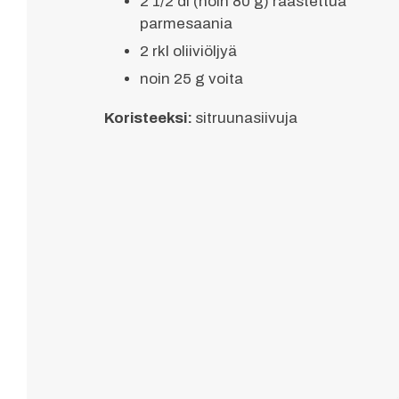
2 1/2 dl (noin 80 g) raastettua
parmesaania
2 rkl oliiviöljyä
noin 25 g voita
Koristeeksi:
sitruunasiivuja