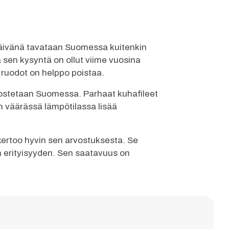
päivänä tavataan Suomessa kuitenkin
sen kysyntä on ollut viime vuosina
 ruodot on helppo poistaa.
ostetaan Suomessa. Parhaat kuhafileet
 väärässä lämpötilassa lisää
a kertoo hyvin sen arvostuksesta. Se
en erityisyyden. Sen saatavuus on