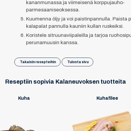
kananmunassa ja viimeisenä korppujauho-
parmesaaniseoksessa.
Kuumenna öljy ja voi paistinpannulla. Paista 
kalapalat pannulla kauniin kullan ruskeiksi.
Koristele sitruunaviipaleilla ja tarjoa ruohosi
perunamuusin kanssa.
Takaisin resepteihin
Tulosta sivu
Reseptiin sopivia Kalaneuvoksen tuotteita
Kuha
Kuhafilee