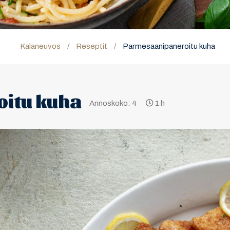
Kalaneuvos
/
Reseptit
/
Parmesaanipaneroitu kuha
itu kuha
Annoskoko: 4
1 h