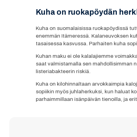
Kuha on ruokapöydän herk
Kuha on suomalaisissa ruokapöydissä tutt
enemmän Itämeressä. Kalaneuvoksen kuha 
tasaisessa kasvussa. Parhaiten kuha sopii 
Kuhan maku ei ole kalalajiemme voimakk
saat valmistamalla sen mahdollisimman no
listeriabakteerin riskiä.
Kuha on kilohinnaltaan arvokkaimpia kaloja
sopiikin myös juhlaherkuksi, kun haluat ko
parhaimmillaan isänpäivän tienoilla, ja er