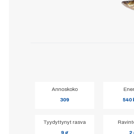
Annoskoko
Ene
309
540 
Tyydyttynyt rasva
Ravint
9 g
2