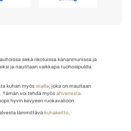
jauhoissa sekä rikotuissa kananmunissa ja
si ja nautitaan vaikkapa ruohosipulilla
rvata kuhan myös
siialla
, joka on maultaan
iha. Tämän voi tehdä myös
ahvenesta
.
sopii hyvin kevyeen ruokavalioon.
talvesta lämmittävä
kuhakeitto
,