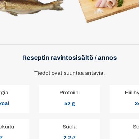
Reseptin ravintosisältö / annos
Tiedot ovat suuntaa antavia.
rgia
Proteiini
Hiilih
kcal
52 g
3
okuitu
Suola
So
 g
2.2 g