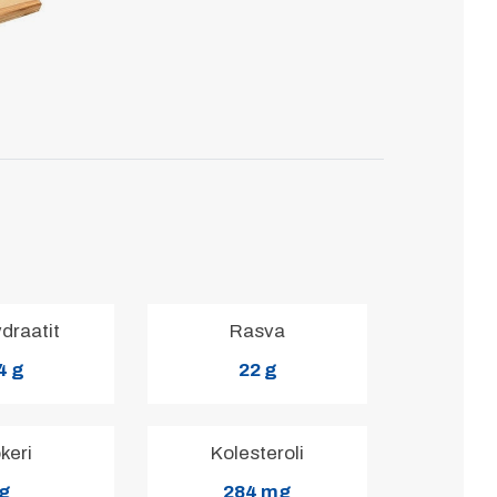
ydraatit
Rasva
4 g
22 g
keri
Kolesteroli
g
284 mg