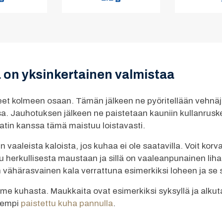
on yksinkertainen valmistaa
ileet kolmeen osaan. Tämän jälkeen ne pyöritellään vehnä
 Jauhotuksen jälkeen ne paistetaan kauniin kullanruskeik
tin kanssa tämä maistuu loistavasti.
vaaleista kaloista, jos kuhaa ei ole saatavilla. Voit ko
ttu herkullisesta maustaan ja sillä on vaaleanpunainen l
n vähärasvainen kala verrattuna esimerkiksi loheen ja se 
mme kuhasta. Maukkaita ovat esimerkiksi syksyllä ja alku
isempi
paistettu kuha pannulla
.