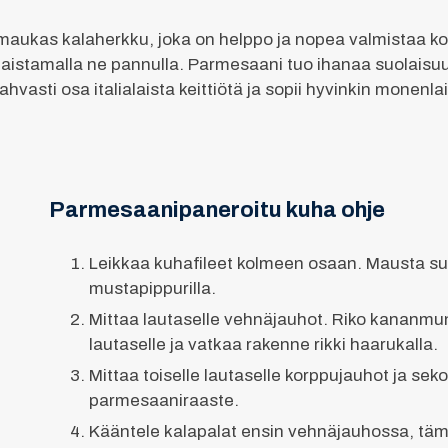
ukas kalaherkku, joka on helppo ja nopea valmistaa kok
paistamalla ne pannulla. Parmesaani tuo ihanaa suolaisu
hvasti osa italialaista keittiötä ja sopii hyvinkin monenla
Parmesaanipaneroitu kuha ohje
Leikkaa kuhafileet kolmeen osaan. Mausta suo
mustapippurilla.
Mittaa lautaselle vehnäjauhot. Riko kananmun
lautaselle ja vatkaa rakenne rikki haarukalla.
Mittaa toiselle lautaselle korppujauhot ja sek
parmesaaniraaste.
Kääntele kalapalat ensin vehnäjauhossa, täm