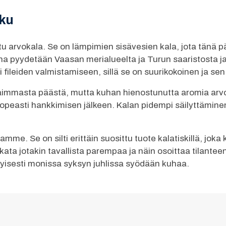
ku
u arvokala. Se on lämpimien sisävesien kala, jota tänä 
pyydetään Vaasan merialueelta ja Turun saaristosta ja 
fileiden valmistamiseen, sillä se on suurikokoinen ja sen
aimmasta päästä, mutta kuhan hienostunutta aromia arv
peasti hankkimisen jälkeen. Kalan pidempi säilyttäminen
mme. Se on silti erittäin suosittu tuote kalatiskillä, jok
kata jotakin tavallista parempaa ja näin osoittaa tilante
ityisesti monissa syksyn juhlissa syödään kuhaa.