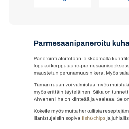
Parmesaanipaneroitu kuha 
Panerointi aloitetaan leikkaamalla kuhaf
lopuksi korppujauho-parmesaaniseoksessa.
maustetun perunamuusin kera. Myös salaa
Tämän ruuan voi valmistaa myös muistakin 
myös erittäin täyteläinen. Siika on tunne
Ahvenen liha on kiinteää ja vaaleaa. Se o
Kokeile myös muita herkullisia reseptejä
illanistujaisiin sopiva
fish&chips
ja juhlall