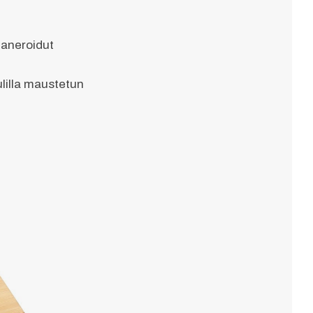
paneroidut
pulilla maustetun