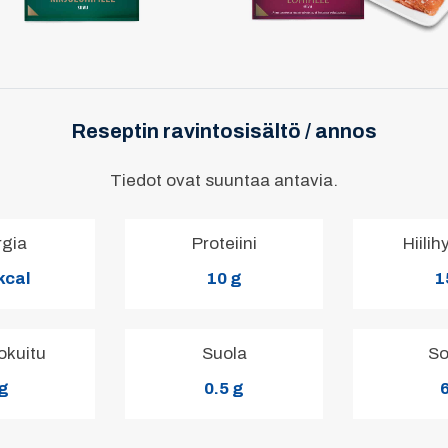
Reseptin ravintosisältö / annos
Tiedot ovat suuntaa antavia.
rgia
Proteiini
Hiilih
kcal
10 g
1
okuitu
Suola
So
 g
0.5 g
6