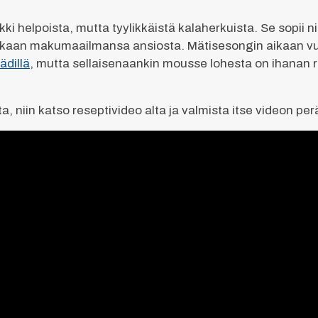
helpoista, mutta tyylikkäistä kalaherkuista. Se sopii n
kaan makumaailmansa ansiosta. Mätisesongin aikaan vuo
ädillä
, mutta sellaisenaankin mousse lohesta on ihanan r
a, niin katso reseptivideo alta ja valmista itse videon per