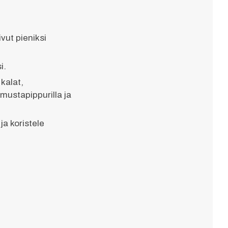
ivut pieniksi
i.
kalat,
 mustapippurilla ja
ja koristele