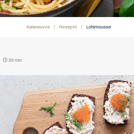
Kalaneuvos
/
Reseptit
/
Lohimousse
30 min