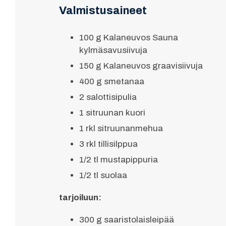
Valmistusaineet
100 g Kalaneuvos Sauna
kylmäsavusiivuja
150 g Kalaneuvos graavisiivuja
400 g smetanaa
2 salottisipulia
1 sitruunan kuori
1 rkl sitruunanmehua
3 rkl tillisilppua
1/2 tl mustapippuria
1/2 tl suolaa
tarjoiluun:
300 g saaristolaisleipää