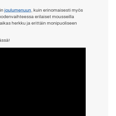
iin
joulumenuun
, kuin erinomaisesti myös
denvaihteessa erilaiset mousseilla
aikas herkku ja erittäin monipuoliseen
ässä!