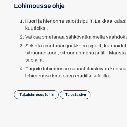
Lohimousse ohje
Kuori ja hienonna salottisipulit. Leikkaa kalasi
kuutioiksi.
Vatkaa smetanaa sähkövatkaimella vaahdoks
Sekoita smetanan joukkoon sipulit, kuutioidut 
sitruunankuori, sitruunanmehu ja tilli. Mausta
suolalla.
Tarjoile lohimousse saaristolaisleivän kanssa 
lohimousse kirjolohen mädillä ja tillillä.
Takaisin resepteihin
Tulosta sivu