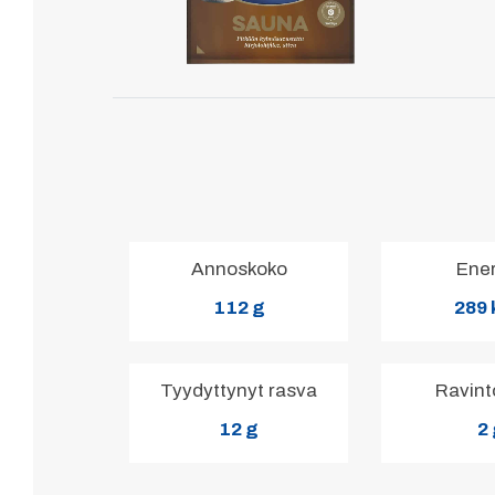
Annoskoko
Ene
112 g
289 
Tyydyttynyt rasva
Ravint
12 g
2