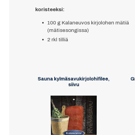
koristeeksi:
100 g Kalaneuvos kirjolohen mätiä
(mätisesongissa)
2 rkl tilliä
Sauna kylmäsavukirjolohifilee,
Gr
siivu