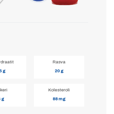
ydraatit
Rasva
5 g
20 g
keri
Kolesteroli
 g
88 mg