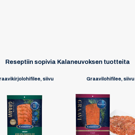
Reseptiin sopivia Kalaneuvoksen tuotteita
aavikirjolohifilee, siivu
Graavilohifilee, siivu