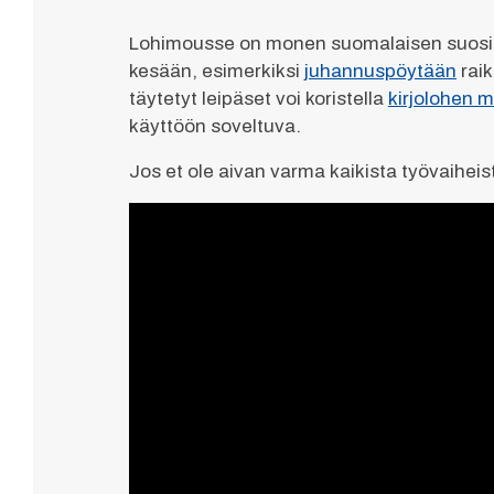
Lohimousse on monen suomalaisen suosikki 
kesään, esimerkiksi
juhannuspöytään
raik
täytetyt leipäset voi koristella
kirjolohen m
käyttöön soveltuva.
Jos et ole aivan varma kaikista työvaiheist