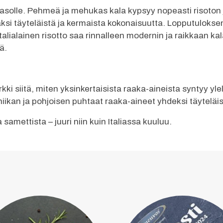
e tasolle. Pehmeä ja mehukas kala kypsyy nopeasti risoton
aksi täyteläistä ja kermaista kokonaisuutta. Lopputuloks
talialainen risotto saa rinnalleen modernin ja raikkaan k
ä.
rkki siitä, miten yksinkertaisista raaka-aineista syntyy y
ekniikan ja pohjoisen puhtaat raaka-aineet yhdeksi täytelä
a samettista – juuri niin kuin Italiassa kuuluu.