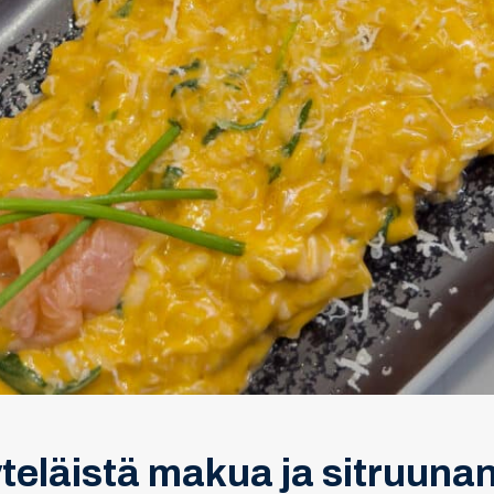
äyteläistä makua ja sitruuna