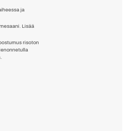
aiheessa ja
rmesaani. Lisää
koostumus risoton
hienonnetulla
.