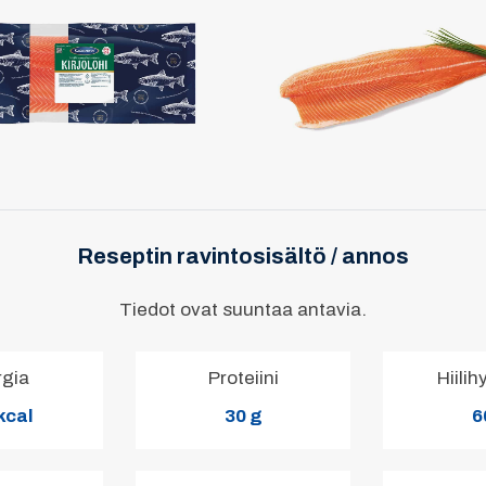
Reseptin ravintosisältö / annos
Tiedot ovat suuntaa antavia.
rgia
Proteiini
Hiilih
kcal
30 g
6