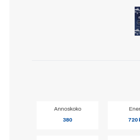
Annoskoko
Ene
380
720 