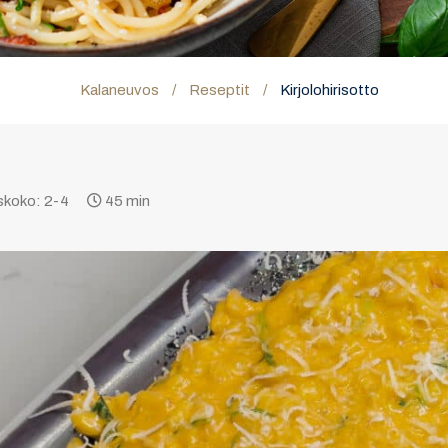
Kalaneuvos
/
Reseptit
/
Kirjolohirisotto
skoko: 2-4
45 min