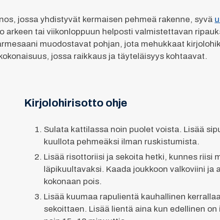
n annos, jossa yhdistyvät kermaisen pehmeä rakenne, syvä
u
uo arkeen tai viikonloppuun helposti valmistettavan ripauk
parmesaani muodostavat pohjan, jota mehukkaat kirjolohi
okonaisuus, jossa raikkaus ja täyteläisyys kohtaavat.
Kirjolohirisotto ohje
Sulata kattilassa noin puolet voista. Lisää sipul
kuullota pehmeäksi ilman ruskistumista.
Lisää risottoriisi ja sekoita hetki, kunnes riis
läpikuultavaksi. Kaada joukkoon valkoviini ja
kokonaan pois.
Lisää kuumaa rapulientä kauhallinen kerrallaa
sekoittaen. Lisää lientä aina kun edellinen on