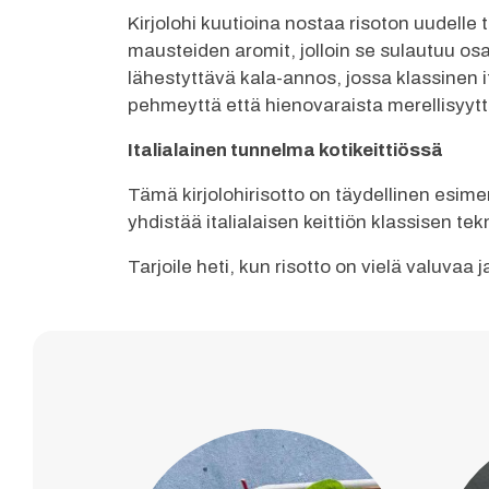
Kirjolohi kuutioina nostaa risoton uudell
mausteiden aromit, jolloin se sulautuu os
lähestyttävä kala-annos, jossa klassinen i
pehmeyttä että hienovaraista merellisyytt
Italialainen tunnelma kotikeittiössä
Tämä kirjolohirisotto on täydellinen esime
yhdistää italialaisen keittiön klassisen t
Tarjoile heti, kun risotto on vielä valuvaa j