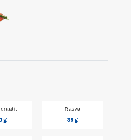
ydraatit
Rasva
0 g
38 g