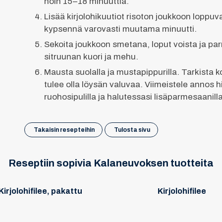
noin 15–18 minuuttia.
Lisää kirjolohikuutiot risoton joukkoon loppuv
kypsennä varovasti muutama minuutti.
Sekoita joukkoon smetana, loput voista ja pa
sitruunan kuori ja mehu.
Mausta suolalla ja mustapippurilla. Tarkista 
tulee olla löysän valuvaa. Viimeistele annos 
ruohosipulilla ja halutessasi lisäparmesaanilla
Takaisin resepteihin
Tulosta sivu
Reseptiin sopivia Kalaneuvoksen tuotteita
Kirjolohifilee, pakattu
Kirjolohifilee