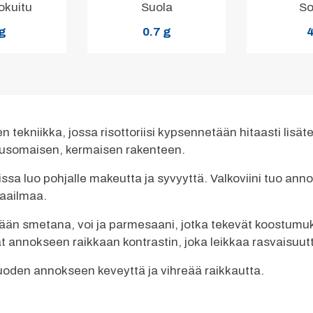
okuitu
Suola
So
 g
0.7 g
4
en tekniikka, jossa risottoriisi kypsennetään hitaasti lisä
tunnusomaisen, kermaisen rakenteen.
oissa luo pohjalle makeutta ja syvyyttä. Valkoviini tuo a
maailmaa.
sätään smetana, voi ja parmesaani, jotka tekevät koostu
at annokseen raikkaan kontrastin, joka leikkaa rasvaisuut
uoden annokseen keveyttä ja vihreää raikkautta.