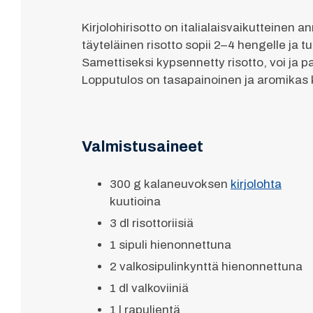
Kirjolohirisotto on italialaisvaikutteine
täyteläinen risotto sopii 2–4 hengelle ja t
Samettiseksi kypsennetty risotto, voi ja 
Lopputulos on tasapainoinen ja aromikas k
Valmistusaineet
300 g kalaneuvoksen
kirjolohta
kuutioina
3 dl risottoriisiä
1 sipuli hienonnettuna
2 valkosipulinkynttä hienonnettuna
1 dl valkoviiniä
1 l rapulientä