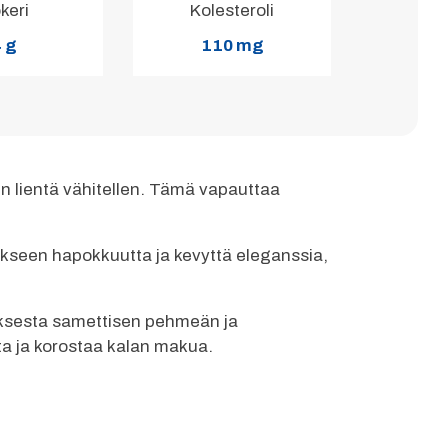
keri
Kolesteroli
 g
110 mg
ten lientä vähitellen. Tämä vapauttaa
nnokseen hapokkuutta ja kevyttä eleganssia,
muksesta samettisen pehmeän ja
ta ja korostaa kalan makua.