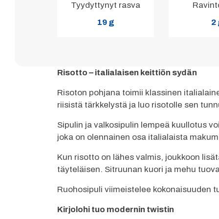
Tyydyttynyt rasva
Ravint
19 g
2
Risotto – italialaisen keittiön sydän
Risoton pohjana toimii klassinen italialain
riisistä tärkkelystä ja luo risotolle sen 
Sipulin ja valkosipulin lempeä kuullotus v
joka on olennainen osa italialaista maku
Kun risotto on lähes valmis, joukkoon li
täyteläisen. Sitruunan kuori ja mehu tuov
Ruohosipuli viimeistelee kokonaisuuden t
Kirjolohi tuo modernin twistin