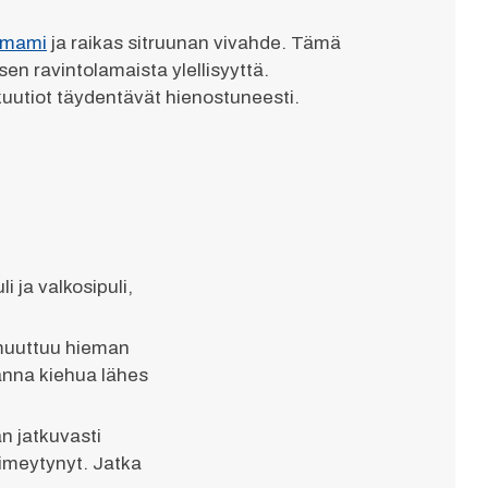
mami
ja raikas sitruunan vivahde. Tämä
sen ravintolamaista ylellisyyttä.
kuutiot täydentävät hienostuneesti.
i ja valkosipuli,
i muuttuu hieman
 anna kiehua lähes
n jatkuvasti
 imeytynyt. Jatka