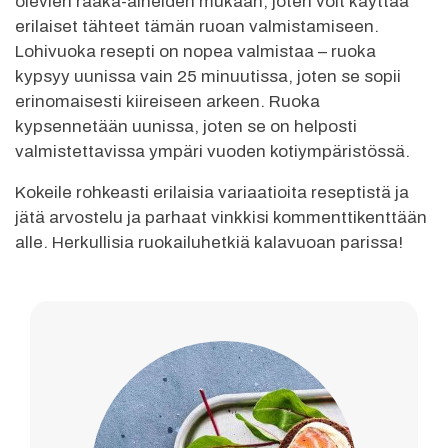
olevien raaka-aineiden mukaan, joten voit käyttää
erilaiset tähteet tämän ruoan valmistamiseen.
Lohivuoka resepti on nopea valmistaa – ruoka
kypsyy uunissa vain 25 minuutissa, joten se sopii
erinomaisesti kiireiseen arkeen. Ruoka
kypsennetään uunissa, joten se on helposti
valmistettavissa ympäri vuoden kotiympäristössä.
Kokeile rohkeasti erilaisia variaatioita reseptistä ja
jätä arvostelu ja parhaat vinkkisi kommenttikenttään
alle. Herkullisia ruokailuhetkiä kalavuoan parissa!