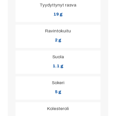
Tyydyttynyt rasva
19 g
Ravintokuitu
2 g
Suola
1.1 g
Sokeri
5 g
Kolesteroli