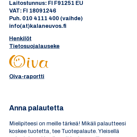
Laitostunnus: FI F91251 EU
VAT: FI 18091246
Puh. 010 4111 400 (vaihde)
info(at)kalaneuvos.fi
Henkilöt
Tietosuojalauseke
Oiva-raportti
Anna palautetta
Mielipiteesi on meille tärkeä! Mikäli palautteesi
koskee tuotetta, tee Tuotepalaute. Yleisellä