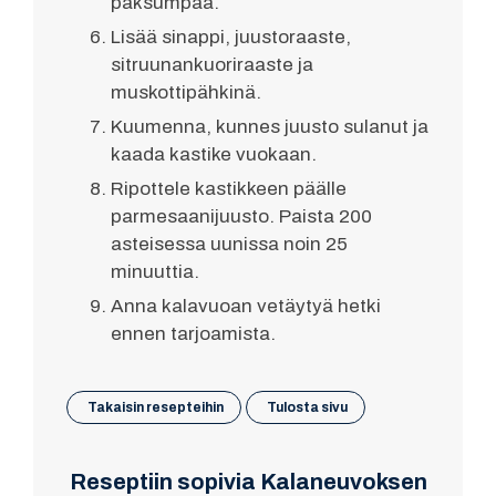
paksumpaa.
Lisää sinappi, juustoraaste,
sitruunankuoriraaste ja
muskottipähkinä.
Kuumenna, kunnes juusto sulanut ja
kaada kastike vuokaan.
Ripottele kastikkeen päälle
parmesaanijuusto. Paista 200
asteisessa uunissa noin 25
minuuttia.
Anna kalavuoan vetäytyä hetki
ennen tarjoamista.
Takaisin resepteihin
Tulosta sivu
Reseptiin sopivia Kalaneuvoksen