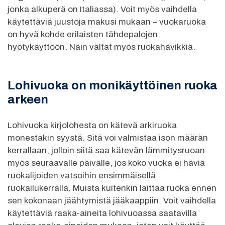
jonka alkuperä on Italiassa). Voit myös vaihdella
käytettäviä juustoja makusi mukaan – vuokaruoka
on hyvä kohde erilaisten tähdepalojen
hyötykäyttöön. Näin vältät myös ruokahävikkiä.
Lohivuoka on monikäyttöinen ruoka
arkeen
Lohivuoka kirjolohesta on kätevä arkiruoka
monestakin syystä. Sitä voi valmistaa ison määrän
kerrallaan, jolloin siitä saa kätevän lämmitysruoan
myös seuraavalle päivälle, jos koko vuoka ei häviä
ruokalijoiden vatsoihin ensimmäisellä
ruokailukerralla. Muista kuitenkin laittaa ruoka ennen
sen kokonaan jäähtymistä jääkaappiin. Voit vaihdella
käytettäviä raaka-aineita lohivuoassa saatavilla