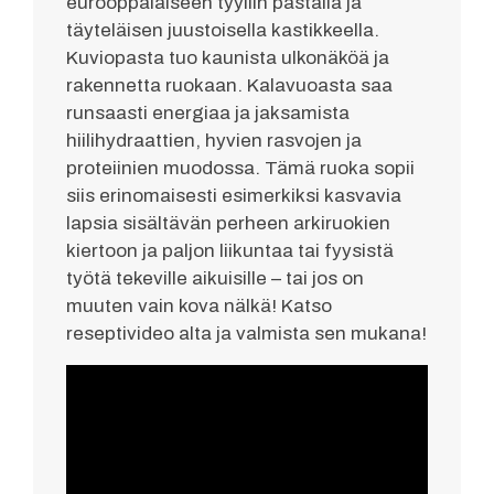
eurooppalaiseen tyyliin pastalla ja
täyteläisen juustoisella kastikkeella.
Kuviopasta tuo kaunista ulkonäköä ja
rakennetta ruokaan. Kalavuoasta saa
runsaasti energiaa ja jaksamista
hiilihydraattien, hyvien rasvojen ja
proteiinien muodossa. Tämä ruoka sopii
siis erinomaisesti esimerkiksi kasvavia
lapsia sisältävän perheen arkiruokien
kiertoon ja paljon liikuntaa tai fyysistä
työtä tekeville aikuisille – tai jos on
muuten vain kova nälkä! Katso
reseptivideo alta ja valmista sen mukana!