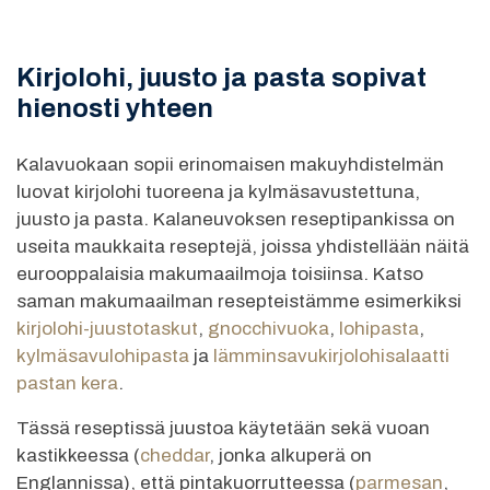
Kirjolohi, juusto ja pasta sopivat
hienosti yhteen
Kalavuokaan sopii erinomaisen makuyhdistelmän
luovat kirjolohi tuoreena ja kylmäsavustettuna,
juusto ja pasta. Kalaneuvoksen reseptipankissa on
useita maukkaita reseptejä, joissa yhdistellään näitä
eurooppalaisia makumaailmoja toisiinsa. Katso
saman makumaailman resepteistämme esimerkiksi
kirjolohi-juustotaskut
,
gnocchivuoka
,
lohipasta
,
kylmäsavulohipasta
ja
lämminsavukirjolohisalaatti
pastan kera
.
Tässä reseptissä juustoa käytetään sekä vuoan
kastikkeessa (
cheddar
, jonka alkuperä on
Englannissa), että pintakuorrutteessa (
parmesan
,