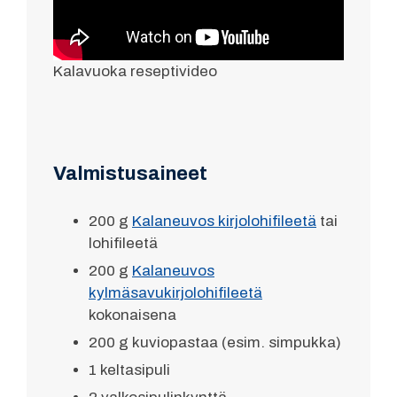
Kalavuoka reseptivideo
Valmistusaineet
200 g
Kalaneuvos kirjolohifileetä
tai
lohifileetä
200 g
Kalaneuvos
kylmäsavukirjolohifileetä
kokonaisena
200 g kuviopastaa (esim. simpukka)
1 keltasipuli