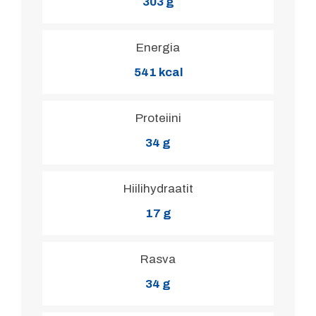
303 g
Energia
541 kcal
Proteiini
34 g
Hiilihydraatit
17 g
Rasva
34 g