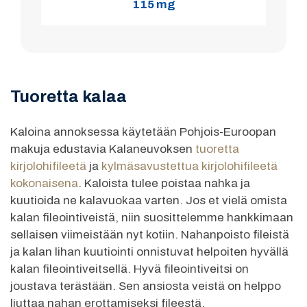
115 mg
Tuoretta kalaa
Kaloina annoksessa käytetään Pohjois-Euroopan
makuja edustavia Kalaneuvoksen
tuoretta
kirjolohifileetä
ja
kylmäsavustettua kirjolohifileetä
kokonaisena
. Kaloista tulee poistaa nahka ja
kuutioida ne kalavuokaa varten. Jos et vielä omista
kalan fileointiveistä, niin suosittelemme hankkimaan
sellaisen viimeistään nyt kotiin. Nahanpoisto fileistä
ja kalan lihan kuutiointi onnistuvat helpoiten hyvällä
kalan fileointiveitsellä. Hyvä fileointiveitsi on
joustava terästään. Sen ansiosta veistä on helppo
liuttaa nahan erottamiseksi fileestä.