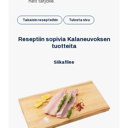
heti tarjolle.
Takaisin resepteihin
Tulosta sivu
Reseptiin sopivia Kalaneuvoksen
tuotteita
Siikafilee