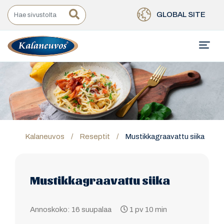
GLOBAL SITE
Kalaneuvos
/
Reseptit
/
Mustikkagraavattu siika
Mustikkagraavattu siika
Annoskoko: 16 suupalaa
1 pv 10 min