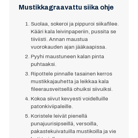
Mustikkagraavattu siika ohje
Suolaa, sokeroi ja pippuroi siikafilee.
Kääri kala leivinpaperiin, pussita se
tiiviisti. Annan maustua
vuorokauden ajan jääkaapissa.
Pyyhi maustuneen kalan pinta
puhtaaksi.
Ripottele pinnalle tasainen kerros
mustikkajauhetta ja leikkaa kala
fileerausveitsellä ohuiksi siivuiksi.
Kokoa siivut kevyesti voidelluille
patonkiviipaleille.
Koristele leivät pienellä
punajuurisipseillä, versoilla,
pakastekuivatuilla mustikoilla ja vie