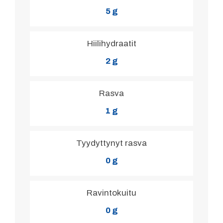
5 g
Hiilihydraatit
2 g
Rasva
1 g
Tyydyttynyt rasva
0 g
Ravintokuitu
0 g