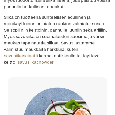
myös ruodottomana siikafileenä, joka paistuu voissa
pannulla herkullisen rapeaksi.
Siika on tuotteena suhteellisen edullinen ja
monikäyttöinen erilaisten ruokien valmistuksessa.
Se sopii niin keittoihin, pannulle, uuniin sekä grilliin.
Myös savusiika on suomalaisten suosima ja varsin
maukas tapa nauttia siikaa. Savusiiastamme
valmistuu maukkaita herkkuja, kuten
savusiikasalaatti
kermakastikkeella tai täyttävä
keitto,
savusiikachowder
.