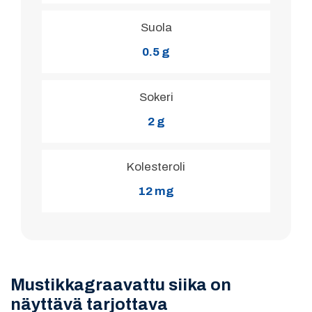
Suola
0.5 g
Sokeri
2 g
Kolesteroli
12 mg
Mustikkagraavattu siika on
näyttävä tarjottava