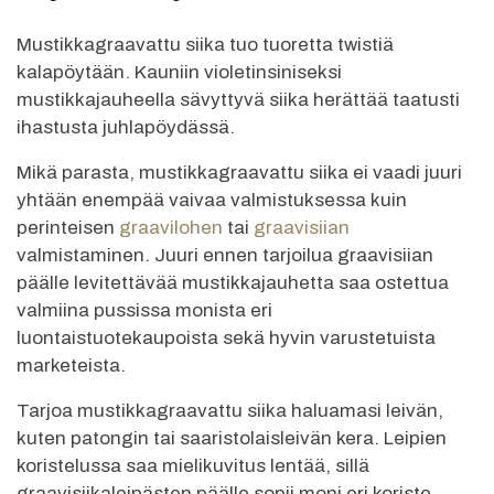
Mustikkagraavattu siika tuo tuoretta twistiä
kalapöytään. Kauniin violetinsiniseksi
mustikkajauheella sävyttyvä siika herättää taatusti
ihastusta juhlapöydässä.
Mikä parasta, mustikkagraavattu siika ei vaadi juuri
yhtään enempää vaivaa valmistuksessa kuin
perinteisen
graavilohen
tai
graavisiian
valmistaminen. Juuri ennen tarjoilua graavisiian
päälle levitettävää mustikkajauhetta saa ostettua
valmiina pussissa monista eri
luontaistuotekaupoista sekä hyvin varustetuista
marketeista.
Tarjoa mustikkagraavattu siika haluamasi leivän,
kuten patongin tai saaristolaisleivän kera. Leipien
koristelussa saa mielikuvitus lentää, sillä
graavisiikaleipästen päälle sopii moni eri koriste.