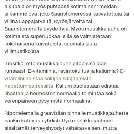
alkupala on myös puhtaasti kotimainen: meidän
siikamme ovat joko Saaristomeressä kasvatettuja tai
villinä Lappajärveltä, Kyrösjärveltä tai
Saaristomereltä pyydettyjä. Myös mustikkajauhe on
kotimaista superruokaa, sillä se valmistetaan
kokonaisena kuivatuista, suomalaisista
villimustikoista.
Tiesitkö, että mustikkajauhe pitää sisällään
runsaasti E-vitamiinia, ravintokuitua ja kaliumia?
E-
vitamiini edistää solujen suojaamista
hapettumisstressiltä
. Kalium puolestaan edistää
lihasten ja hermoston normaalia toimintaa sekä
verenpaineen pysymistä normaalina.
Ripottelemalla graavisiian pinnalle mustikkajauhetta
saakin kätevästi yhdistettyä mustikkajauheen
sisältämät terveyshyödyt vähärasvaisen, mutta