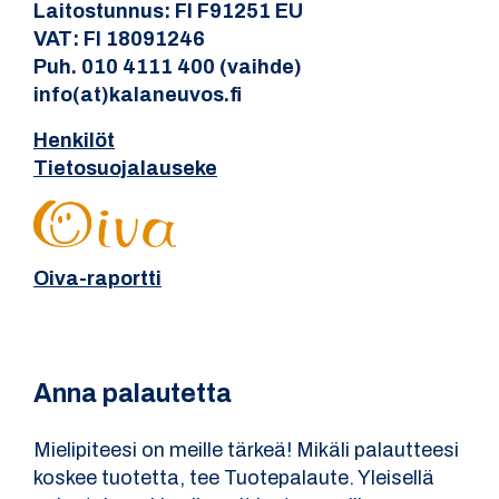
Laitostunnus: FI F91251 EU
VAT: FI 18091246
Puh. 010 4111 400 (vaihde)
info(at)kalaneuvos.fi
Henkilöt
Tietosuojalauseke
Oiva-raportti
Anna palautetta
Mielipiteesi on meille tärkeä! Mikäli palautteesi
koskee tuotetta, tee Tuotepalaute. Yleisellä