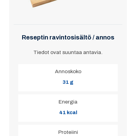
Reseptin ravintosisältö / annos
Tiedot ovat suuntaa antavia.
Annoskoko
31 g
Energia
41 kcal
Proteiini