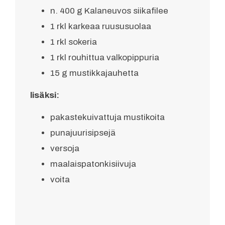
n. 400 g Kalaneuvos siikafilee
1 rkl karkeaa ruususuolaa
1 rkl sokeria
1 rkl rouhittua valkopippuria
15 g mustikkajauhetta
lisäksi:
pakastekuivattuja mustikoita
punajuurisipsejä
versoja
maalaispatonkisiivuja
voita