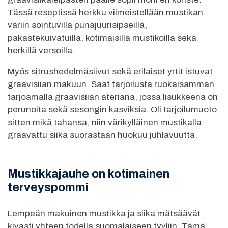
Tässä reseptissä herkku viimeistellään mustikan
väriin sointuvilla punajuurisipseillä,
pakastekuivatuilla, kotimaisilla mustikoilla sekä
herkillä versoilla.
Myös sitrushedelmäsiivut sekä erilaiset yrtit istuvat
graavisiian makuun. Saat tarjoilusta ruokaisamman
tarjoamalla graavisiian ateriana, jossa lisukkeena on
perunoita sekä sesongin kasviksia. Oli tarjoilumuoto
sitten mikä tahansa, niin värikylläinen mustikalla
graavattu siika suorastaan huokuu juhlavuutta.
Mustikkajauhe on kotimainen
terveyspommi
Lempeän makuinen mustikka ja siika mätsäävät
kivasti yhteen todella suomalaiseen tyyliin. Tämä