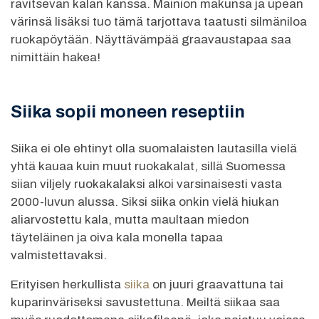
ravitsevan kalan kanssa. Mainion makunsa ja upean
värinsä lisäksi tuo tämä tarjottava taatusti silmäniloa
ruokapöytään. Näyttävämpää graavaustapaa saa
nimittäin hakea!
Siika sopii moneen reseptiin
Siika ei ole ehtinyt olla suomalaisten lautasilla vielä
yhtä kauaa kuin muut ruokakalat, sillä Suomessa
siian viljely ruokakalaksi alkoi varsinaisesti vasta
2000-luvun alussa. Siksi siika onkin vielä hiukan
aliarvostettu kala, mutta maultaan miedon
täyteläinen ja oiva kala monella tapaa
valmistettavaksi.
Erityisen herkullista
siika
on juuri graavattuna tai
kuparinväriseksi savustettuna. Meiltä siikaa saa