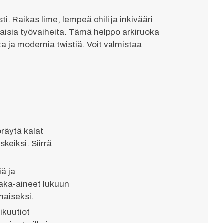
i. Raikas lime, lempeä chili ja inkivääri
isia työvaiheita. Tämä helppo arkiruoka
a ja modernia twistiä. Voit valmistaa
öräytä kalat
skeiksi. Siirrä
ä ja
raaka-aineet lukuun
maiseksi.
ikuutiot