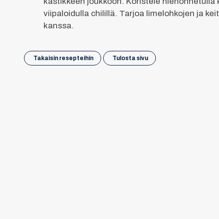
kastikkeen joukkoon. Koristele hienonnetulla ko
viipaloidulla chilillä. Tarjoa limelohkojen ja keit
kanssa.
Takaisin resepteihin
Tulosta sivu