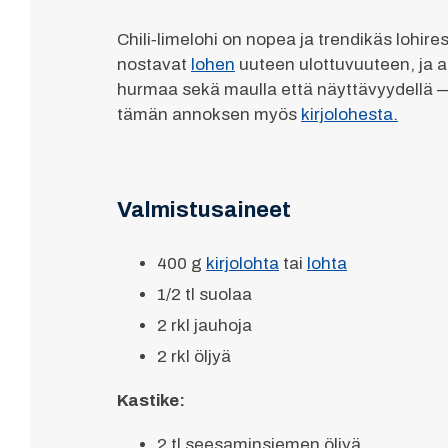
Chili‑limelohi on nopea ja trendikäs lohire
nostavat
lohen
uuteen ulottuvuuteen, ja 
hurmaa sekä maulla että näyttävyydellä — t
tämän annoksen myös
kirjolohesta.
Valmistusaineet
400 g
kirjolohta
tai
lohta
1/2 tl suolaa
2 rkl jauhoja
2 rkl öljyä
Kastike:
2 tl seesaminsiemen öljyä