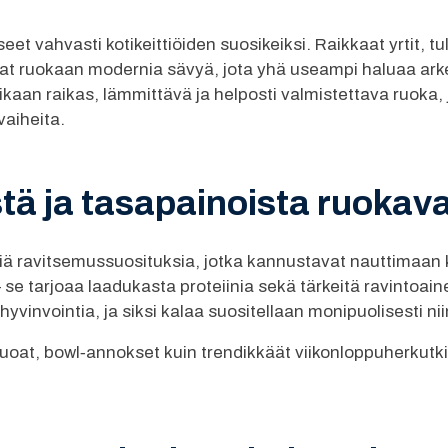
t vahvasti kotikeittiöiden suosikeiksi. Raikkaat yrtit, tul
t ruokaan modernia sävyä, jota yhä useampi haluaa arkeen
ikaan raikas, lämmittävä ja helposti valmistettava ruoka
aiheita.
stä ja tasapainoista ruokava
iä ravitsemussuosituksia, jotka kannustavat nauttimaan k
 se tarjoaa laadukasta proteiinia sekä tärkeitä ravintoai
vinvointia, ja siksi kalaa suositellaan monipuolisesti nii
ruoat, bowl‑annokset kuin trendikkäät viikonloppuherkutkin