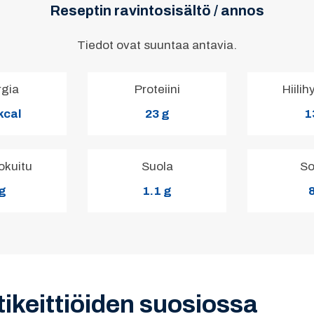
Reseptin ravintosisältö / annos
Tiedot ovat suuntaa antavia.
rgia
Proteiini
Hiilih
kcal
23 g
1
okuitu
Suola
So
 g
1.1 g
8
tikeittiöiden suosiossa