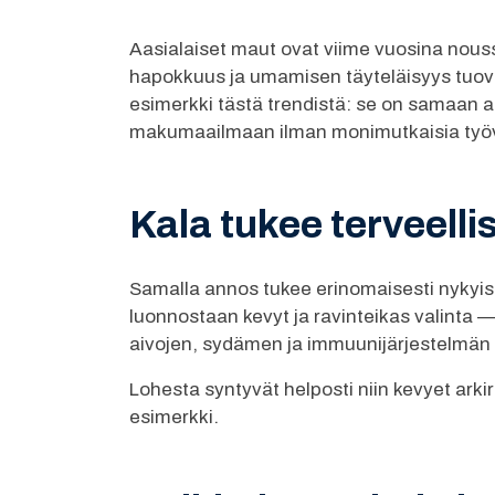
Aasialaiset maut ovat viime vuosina noussee
hapokkuus ja umamisen täyteläisyys tuova
esimerkki tästä trendistä: se on samaan a
makumaailmaan ilman monimutkaisia työv
Kala tukee terveelli
Samalla annos tukee erinomaisesti nykyis
luonnostaan kevyt ja ravinteikas valinta —
aivojen, sydämen ja immuunijärjestelmän hy
Lohesta syntyvät helposti niin kevyet arki
esimerkki.