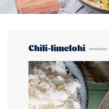
Chili-limelohi
Annoskoko: