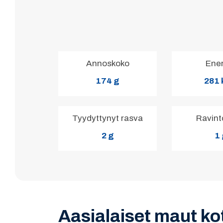
Annoskoko
Ene
174 g
281 
Tyydyttynyt rasva
Ravint
2 g
1
Aasialaiset maut ko