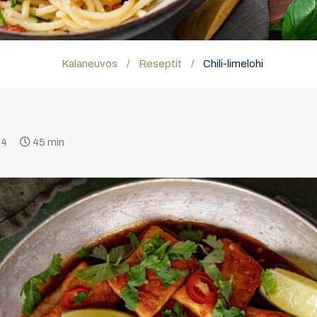
Kalaneuvos
/
Reseptit
/
Chili-limelohi
 4
45 min