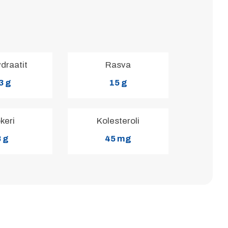
ydraatit
Rasva
3 g
15 g
keri
Kolesteroli
 g
45 mg