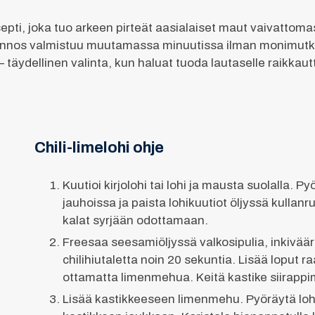
septi, joka tuo arkeen pirteät aasialaiset maut vaivattomast
annos valmistuu muutamassa minuutissa ilman monimutka
äydellinen valinta, kun haluat tuoda lautaselle raikkautt
Chili-limelohi ohje
Kuutioi kirjolohi tai lohi ja mausta suolalla. Py
jauhoissa ja paista lohikuutiot öljyssä kullanru
kalat syrjään odottamaan.
Freesaa seesamiöljyssä valkosipulia, inkivääri
chilihiutaletta noin 20 sekuntia. Lisää loput 
ottamatta limenmehua. Keitä kastike siirappi
Lisää kastikkeeseen limenmehu. Pyöräytä loh