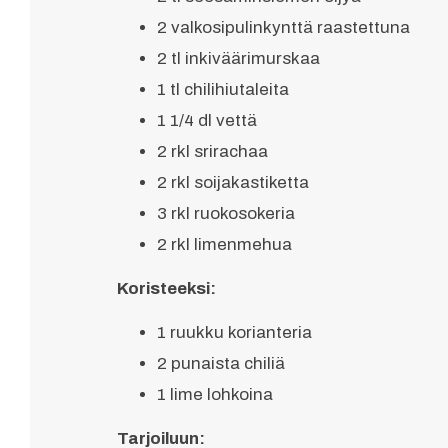
2 valkosipulinkynttä raastettuna
2 tl inkiväärimurskaa
1 tl chilihiutaleita
1 1/4 dl vettä
2 rkl srirachaa
2 rkl soijakastiketta
3 rkl ruokosokeria
2 rkl limenmehua
Koristeeksi:
1 ruukku korianteria
2 punaista chiliä
1 lime lohkoina
Tarjoiluun: