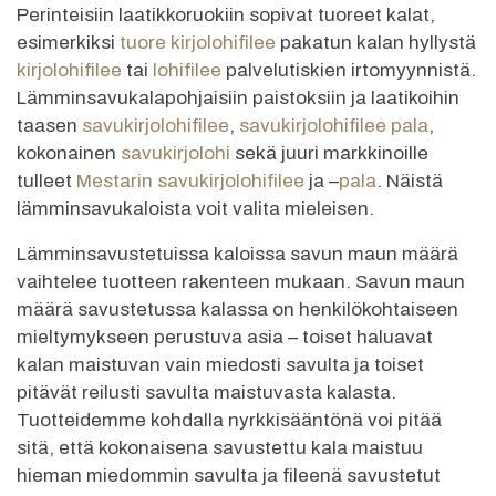
Perinteisiin laatikkoruokiin sopivat tuoreet kalat,
esimerkiksi
tuore kirjolohifilee
pakatun kalan hyllystä
kirjolohifilee
tai
lohifilee
palvelutiskien irtomyynnistä.
Lämminsavukalapohjaisiin paistoksiin ja laatikoihin
taasen
savukirjolohifilee
,
savukirjolohifilee pala
,
kokonainen
savukirjolohi
sekä juuri markkinoille
tulleet
Mestarin savukirjolohifilee
ja –
pala
. Näistä
lämminsavukaloista voit valita mieleisen.
Lämminsavustetuissa kaloissa savun maun määrä
vaihtelee tuotteen rakenteen mukaan. Savun maun
määrä savustetussa kalassa on henkilökohtaiseen
mieltymykseen perustuva asia – toiset haluavat
kalan maistuvan vain miedosti savulta ja toiset
pitävät reilusti savulta maistuvasta kalasta.
Tuotteidemme kohdalla nyrkkisääntönä voi pitää
sitä, että kokonaisena savustettu kala maistuu
hieman miedommin savulta ja fileenä savustetut