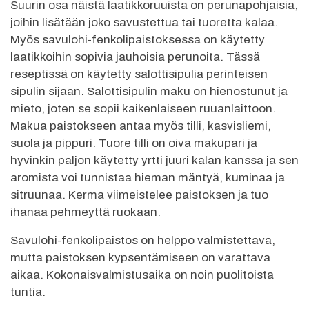
Suurin osa näistä laatikkoruuista on perunapohjaisia,
joihin lisätään joko savustettua tai tuoretta kalaa.
Myös savulohi-fenkolipaistoksessa on käytetty
laatikkoihin sopivia jauhoisia perunoita. Tässä
reseptissä on käytetty salottisipulia perinteisen
sipulin sijaan. Salottisipulin maku on hienostunut ja
mieto, joten se sopii kaikenlaiseen ruuanlaittoon.
Makua paistokseen antaa myös tilli, kasvisliemi,
suola ja pippuri. Tuore tilli on oiva makupari ja
hyvinkin paljon käytetty yrtti juuri kalan kanssa ja sen
aromista voi tunnistaa hieman mäntyä, kuminaa ja
sitruunaa. Kerma viimeistelee paistoksen ja tuo
ihanaa pehmeyttä ruokaan.
Savulohi-fenkolipaistos on helppo valmistettava,
mutta paistoksen kypsentämiseen on varattava
aikaa. Kokonaisvalmistusaika on noin puolitoista
tuntia.