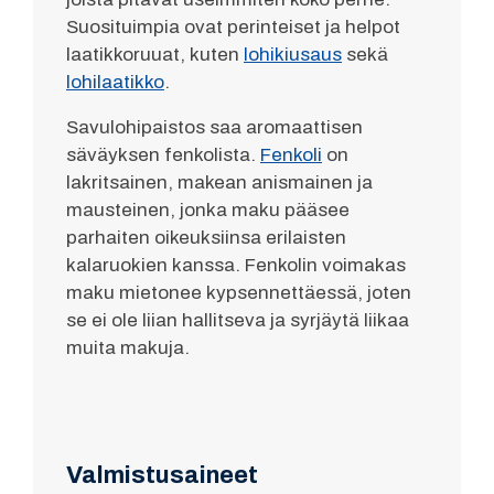
Suosituimpia ovat perinteiset ja helpot
laatikkoruuat, kuten
lohikiusaus
sekä
lohilaatikko
.
Savulohipaistos saa aromaattisen
säväyksen fenkolista.
Fenkoli
on
lakritsainen, makean anismainen ja
mausteinen, jonka maku pääsee
parhaiten oikeuksiinsa erilaisten
kalaruokien kanssa. Fenkolin voimakas
maku mietonee kypsennettäessä, joten
se ei ole liian hallitseva ja syrjäytä liikaa
muita makuja.
Valmistusaineet