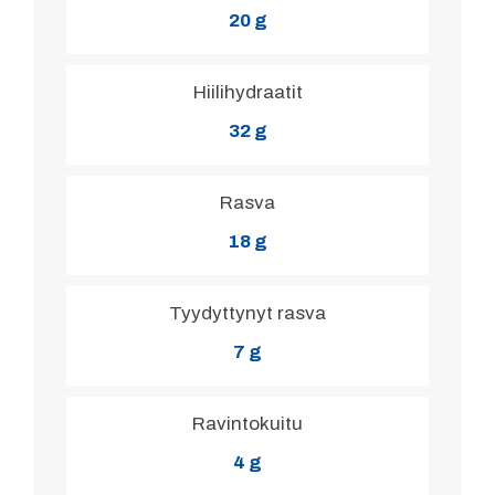
20 g
Hiilihydraatit
32 g
Rasva
18 g
Tyydyttynyt rasva
7 g
Ravintokuitu
4 g