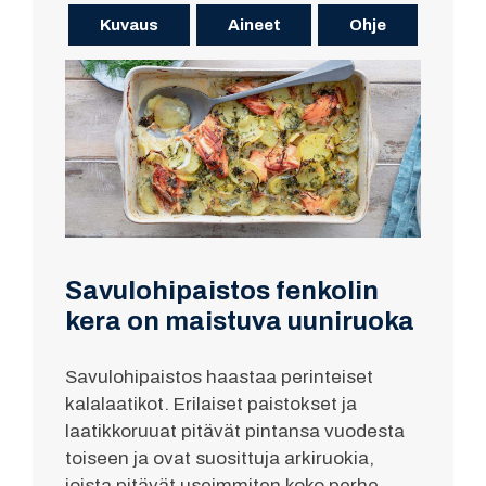
Kuvaus
Aineet
Ohje
Savulohipaistos fenkolin
kera on maistuva uuniruoka
Savulohipaistos haastaa perinteiset
kalalaatikot. Erilaiset paistokset ja
laatikkoruuat pitävät pintansa vuodesta
toiseen ja ovat suosittuja arkiruokia,
joista pitävät useimmiten koko perhe.