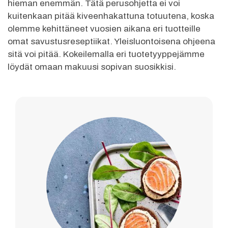
hieman enemmän. Tätä perusohjetta ei voi
kuitenkaan pitää kiveenhakattuna totuutena, koska
olemme kehittäneet vuosien aikana eri tuotteille
omat savustusreseptiikat. Yleisluontoisena ohjeena
sitä voi pitää. Kokeilemalla eri tuotetyyppejämme
löydät omaan makuusi sopivan suosikkisi.