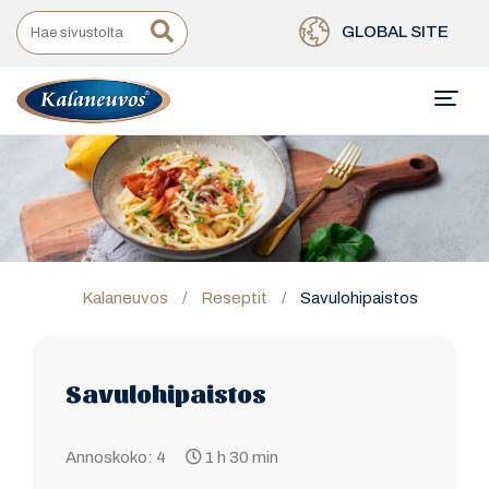
GLOBAL SITE
Kalaneuvos
/
Reseptit
/
Savulohipaistos
Savulohipaistos
Annoskoko: 4
1 h 30 min