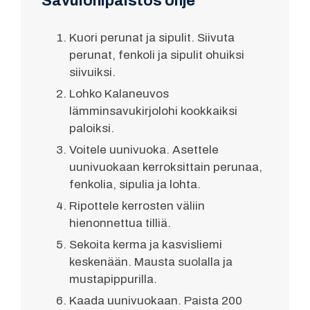
Savulohipaistos ohje
Kuori perunat ja sipulit. Siivuta
perunat, fenkoli ja sipulit ohuiksi
siivuiksi.
Lohko Kalaneuvos
lämminsavukirjolohi kookkaiksi
paloiksi.
Voitele uunivuoka. Asettele
uunivuokaan kerroksittain perunaa,
fenkolia, sipulia ja lohta.
Ripottele kerrosten väliin
hienonnettua tilliä.
Sekoita kerma ja kasvisliemi
keskenään. Mausta suolalla ja
mustapippurilla.
Kaada uunivuokaan. Paista 200