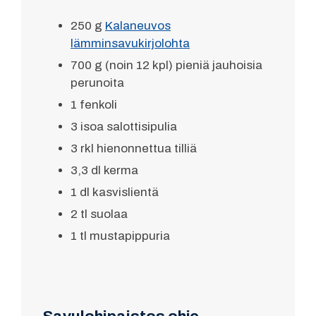
250 g
Kalaneuvos
lämminsavukirjolohta
700 g (noin 12 kpl) pieniä jauhoisia
perunoita
1 fenkoli
3 isoa salottisipulia
3 rkl hienonnettua tilliä
3,3 dl kerma
1 dl kasvislientä
2 tl suolaa
1 tl mustapippuria