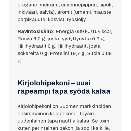
oregano, meirami, cayennepippuri, sipuli,
inkivääri, salvia), aromit (umami, mauste,
parpikauute, kasvis), rypsiöljy.
Ravintosisältö:
Energia 689 kJ/164 kcal,
Rasva 6,2 g, josta tyydyttynyttä 0,9 g,
Hiilihydraatit 0 g, Hiilihydraatit, josta
sokereita 0 g, Proteiini 19,7 g, Suola 0,89
g.
Kirjolohipekoni – uusi
rapeampi tapa syödä kalaa
Kirjolohipekoni on Suomen markkinoiden
ensimmäinen kalapekoni – täysin
uudenlainen tapa nauttia kalaa. Se toimii
kuten perinteinen pekoni ja sopii kaikille,