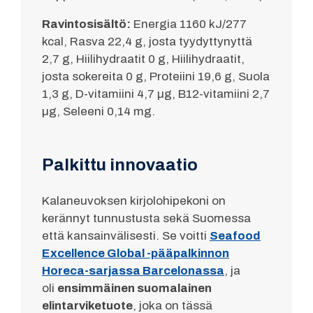
Ravintosisältö:
Energia 1160 kJ/277
kcal, Rasva 22,4 g, josta tyydyttynyttä
2,7 g, Hiilihydraatit 0 g, Hiilihydraatit,
josta sokereita 0 g, Proteiini 19,6 g, Suola
1,3 g, D-vitamiini 4,7 µg, B12-vitamiini 2,7
µg, Seleeni 0,14 mg.
Palkittu innovaatio
Kalaneuvoksen kirjolohipekoni on
kerännyt tunnustusta sekä Suomessa
että kansainvälisesti. Se voitti
Seafood
Excellence Global -pääpalkinnon
Horeca-sarjassa Barcelonassa
, ja
oli
ensimmäinen suomalainen
elintarviketuote
, joka on tässä