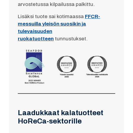
arvostetussa kilpailussa palkittu.
Lisäksi tuote sai kotimaassa
FFCR-
messuilla yleisön suosikin ja
tulevaisuuden
ruokatuotteen
tunnustukset.
Laadukkaat kalatuotteet
HoReCa-sektorille