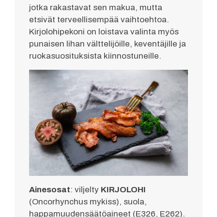
jotka rakastavat sen makua, mutta
etsivät terveellisempää vaihtoehtoa.
Kirjolohipekoni on loistava valinta myös
punaisen lihan välttelijöille, keventäjille ja
ruokasuosituksista kiinnostuneille.
Ainesosat
: viljelty
KIRJOLOHI
(Oncorhynchus mykiss), suola,
happamuudensäätöaineet (E326, E262).