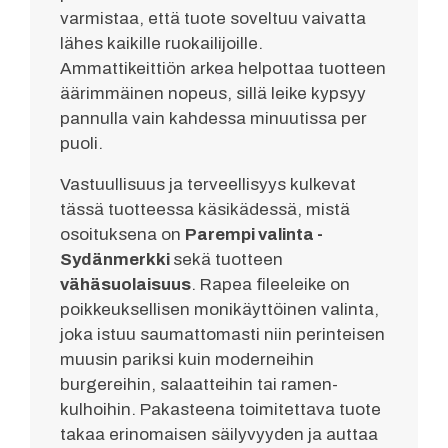
varmistaa, että tuote soveltuu vaivatta
lähes kaikille ruokailijoille.
Ammattikeittiön arkea helpottaa tuotteen
äärimmäinen nopeus, sillä leike kypsyy
pannulla vain kahdessa minuutissa per
puoli.
Vastuullisuus ja terveellisyys kulkevat
tässä tuotteessa käsikädessä, mistä
osoituksena on
Parempi valinta -
Sydänmerkki
sekä tuotteen
vähäsuolaisuus
. Rapea fileeleike on
poikkeuksellisen monikäyttöinen valinta,
joka istuu saumattomasti niin perinteisen
muusin pariksi kuin moderneihin
burgereihin, salaatteihin tai ramen-
kulhoihin. Pakasteena toimitettava tuote
takaa erinomaisen säilyvyyden ja auttaa