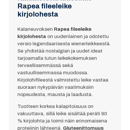
Rapea fileeleike
kirjolohesta
Kalaneuvoksen
Rapea fileeleike
kirjolohesta
on uudenlainen ja odotettu
versio legendaarisesta wienerleikkeestä.
Se yhdistää nostalgian ja uudet ideat
tarjoamalla tutun leikekokemuksen
terveellisemmässä sekä
vastuullisemmassa muodossa.
Kirjolohifileestä valmistettu leike vastaa
suoraan nykypäivän vaatimuksiin
nopeudesta, mausta ja laadusta.
Tuotteen korkea kalapitoisuus on
vakuuttava, sillä leike sisältää peräti 90
% kirjolohta ja toimii näin erinomaisena
proteiinin lähteenä.
Gluteenittomuus