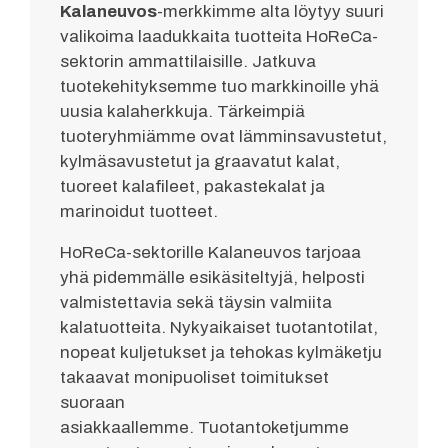
Kalaneuvos
-merkkimme alta löytyy suuri
valikoima laadukkaita tuotteita HoReCa-
sektorin ammattilaisille. Jatkuva
tuotekehityksemme tuo markkinoille yhä
uusia kalaherkkuja. Tärkeimpiä
tuoteryhmiämme ovat lämminsavustetut,
kylmäsavustetut ja graavatut kalat,
tuoreet kalafileet, pakastekalat ja
marinoidut tuotteet.
HoReCa-sektorille Kalaneuvos tarjoaa
yhä pidemmälle esikäsiteltyjä, helposti
valmistettavia sekä täysin valmiita
kalatuotteita. Nykyaikaiset tuotantotilat,
nopeat kuljetukset ja tehokas kylmäketju
takaavat monipuoliset toimitukset
suoraan
asiakkaallemme. Tuotantoketjumme