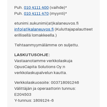
Puh.
010 4111 400
(vaihde)*
Puh.
010 4111 470
(myynti)*
etunimi.sukunimi(at)kalaneuvos.fi
info(at)kalaneuvos.fi
(Kuluttajapalautteet
erillisellä lomakkeella.)
Tehtaanmyymälämme on suljettu.
LASKUTUSOHJE:
Vastaanotamme verkkolaskuja
OpusCapita Solutions Oy:n
verkkolaskupalvelun kautta.
Verkkolaskuosoite: 003718091246
Välittäjän ja operaattorin tunnus:
E204503
Y-tunnus: 1809124-6