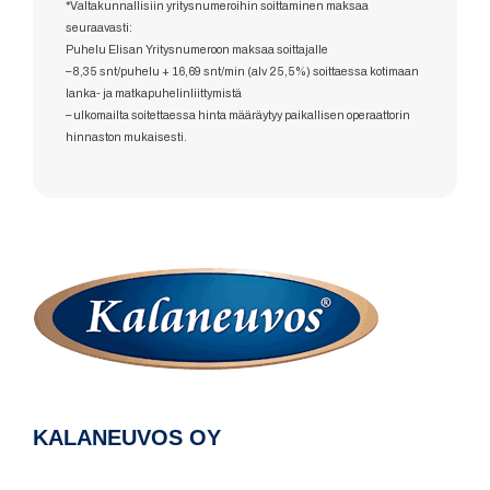
*Valtakunnallisiin yritysnumeroihin soittaminen maksaa
seuraavasti:
Puhelu Elisan Yritysnumeroon maksaa soittajalle
– 8,35 snt/puhelu + 16,69 snt/min (alv 25,5%) soittaessa kotimaan
lanka- ja matkapuhelinliittymistä
– ulkomailta soitettaessa hinta määräytyy paikallisen operaattorin
hinnaston mukaisesti.
KALANEUVOS OY