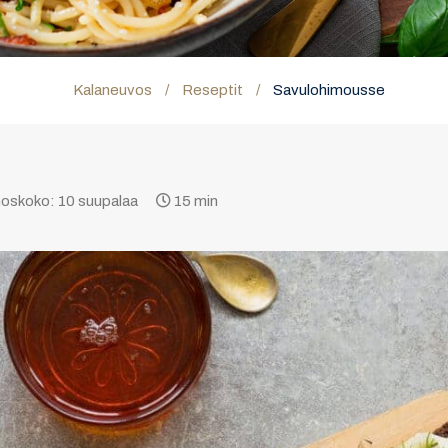
Kalaneuvos
/
Reseptit
/
Savulohimousse
oskoko: 10 suupalaa
15 min