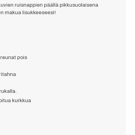
uvien ruisnappien päällä pikkusuolaisena
en makua lisukkeeseesi!
reunat pois
ritahna
rukalla.
loitua kurkkua