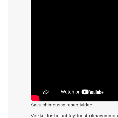
Savulohimousse reseptivideo
Vinkki! Jos haluat täytteestä ilmavamma