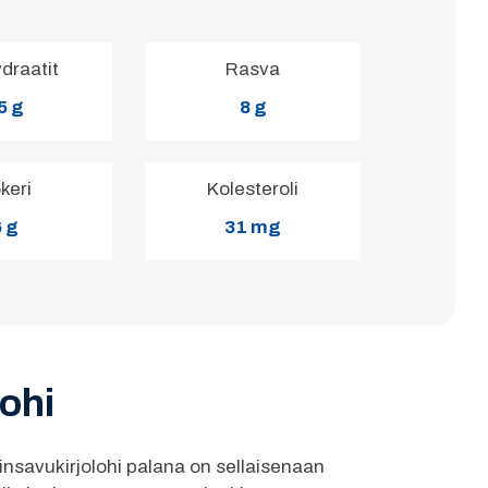
ydraatit
Rasva
5 g
8 g
keri
Kolesteroli
 g
31 mg
ohi
nsavukirjolohi palana on sellaisenaan