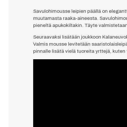
Savulohimousse leipien päällä on elegantti
muutamasta raaka-aineesta. Savulohimousse
pieneltä apukokiltakin. Täyte valmistetaa
Seuraavaksi lisätään joukkoon Kalaneuvok
Valmis mousse levitetään saaristolaisleipäp
pinnalle lisätä vielä tuoreita yrttejä, kute