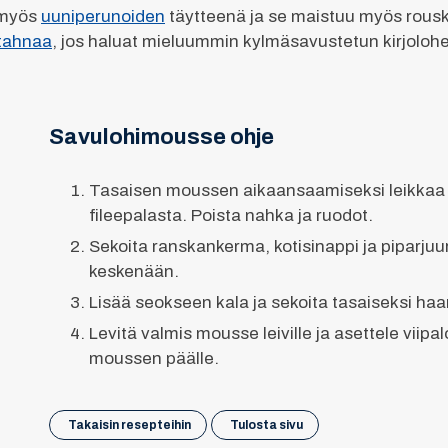
 myös
uuniperunoiden
täytteenä ja se maistuu myös rousk
tahnaa
, jos haluat mieluummin kylmäsavustetun kirjoloh
Savulohimousse ohje
Tasaisen moussen aikaansaamiseksi leikkaa 
fileepalasta. Poista nahka ja ruodot.
Sekoita ranskankerma, kotisinappi ja piparjuu
keskenään.
Lisää seokseen kala ja sekoita tasaiseksi haa
Levitä valmis mousse leiville ja asettele viipa
moussen päälle.
Takaisin resepteihin
Tulosta sivu