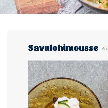
Savulohimousse
Ann