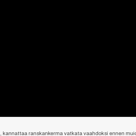
n, kannattaa ranskankerma vatkata vaahdoksi ennen muid