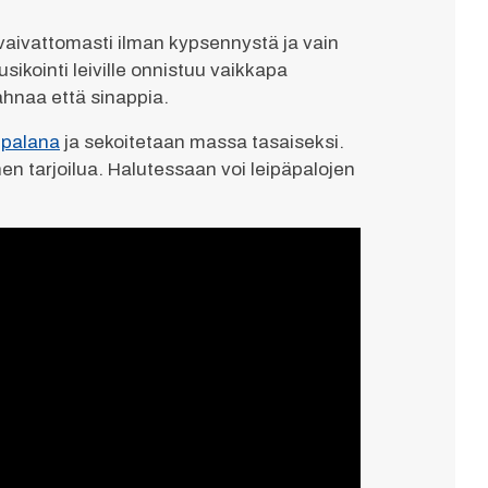
 vaivattomasti ilman kypsennystä ja vain
ikointi leiville onnistuu vaikkapa
ahnaa että sinappia.
 palana
ja sekoitetaan massa tasaiseksi.
nnen tarjoilua. Halutessaan voi leipäpalojen