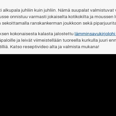
 alkupala juhliin kuin juhliin. Nämä suupalat valmistuvat
 onnistuu varmasti jokaiselta kotikokilta ja moussen lus
n sekoittamalla ranskankerman joukkoon sekä piparjuurit
sen kokonaisesta kalasta jalostettu
lämminsavukirjolohi
aloille ja leivät viimeistellään tuoreella kurkulla juuri e
n tilliä. Katso reseptivideo alta ja valmista mukana!