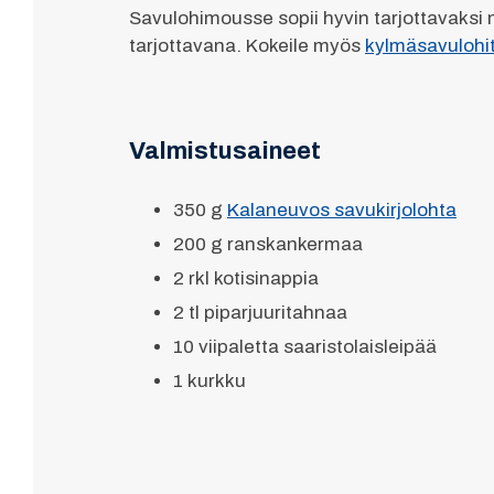
Savulohimousse sopii hyvin tarjottavaksi
tarjottavana. Kokeile myös
kylmäsavulohi
Valmistusaineet
350 g
Kalaneuvos savukirjolohta
200 g ranskankermaa
2 rkl kotisinappia
2 tl piparjuuritahnaa
10 viipaletta saaristolaisleipää
1 kurkku