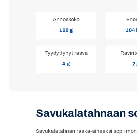
Annoskoko
Ene
128 g
184 
Tyydyttynyt rasva
Ravint
4 g
2
Savukalatahnaan sop
Savukalatahnan raaka-aineeksi sopii moni