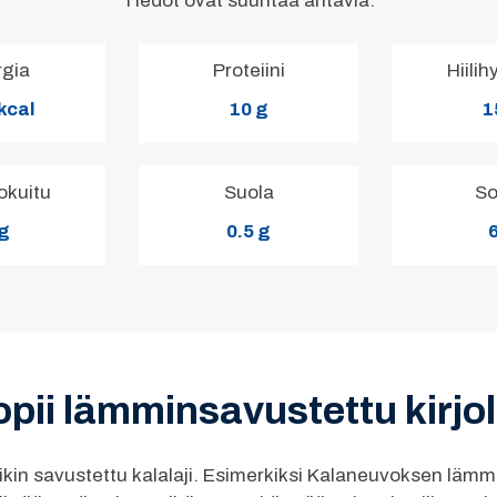
Tiedot ovat suuntaa antavia.
rgia
Proteiini
Hiilih
kcal
10 g
1
okuitu
Suola
So
 g
0.5 g
6
ii lämminsavustettu kirjol
kin savustettu kalalaji. Esimerkiksi Kalaneuvoksen lämmi