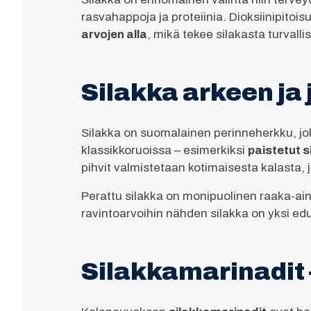
rasvahappoja ja proteiinia. Dioksiinipito
arvojen alla
, mikä tekee silakasta turvall
Silakka arkeen ja
Silakka on suomalainen perinneherkku, jok
klassikkoruoissa – esimerkiksi
paistetut s
pihvit valmistetaan kotimaisesta kalasta, j
Perattu silakka on monipuolinen raaka-aine,
ravintoarvoihin nähden silakka on yksi ed
Silakkamarinadit –