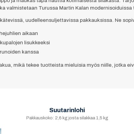
ppo ja maukas tapa nauttia kotimaisesta silakasta. Tarjo
otka valmistetaan Turussa Martin Kalan modernisoiduissa t
a kätevissä, uudelleensuljettavissa pakkauksissa. Ne sopi
rhejuhlien aikaan
lkupalojen lisukkeeksi
perunoiden kanssa
kua, mikä tekee tuotteista mieluisia myös niille, jotka ei
Suutarinlohi
Pakkauskoko: 2,6 kg josta silakkaa 1,5 kg