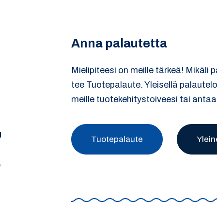
Anna palautetta
Mielipiteesi on meille tärkeä! Mikäli 
tee Tuotepalaute. Yleisellä palautel
meille tuotekehitystoiveesi tai antaa
U
Tuotepalaute
Ylein
)