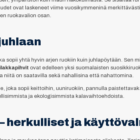
isuudet ovat laskeneet viime vuosikymmeninä merkittäväst
isen ruokavalion osan.
 juhlaan
a sopii yhtä hyvin arjen ruokiin kuin juhlapöytään. Sen 
ilakkapihvit
ovat edelleen yksi suomalaisten suosikkiruoki
a niitä on saatavilla sekä nahallisina että nahattomina.
 joka sopii keittoihin, uuniruokiin, pannulla paistettavaksi
ullisimmista ja ekologisimmista kalavaihtoehdoista.
 herkulliset ja käyttöval