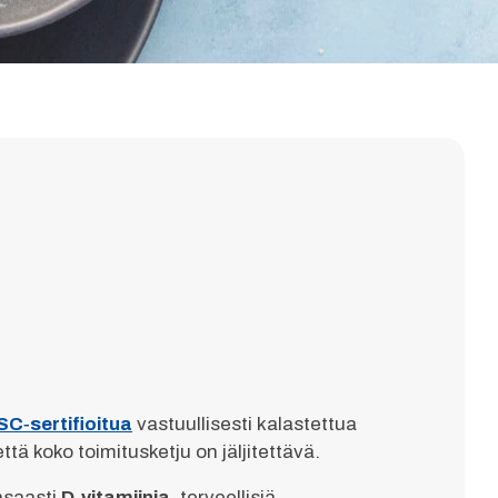
C‑sertifioitua
vastuullisesti kalastettua
tä koko toimitusketju on jäljitettävä.
nsaasti
D‑vitamiinia
, terveellisiä