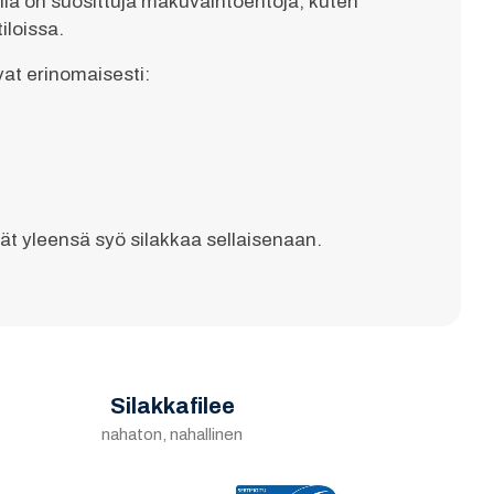
lla on suosittuja makuvaihtoehtoja, kuten
iloissa.
vat erinomaisesti:
vät yleensä syö silakkaa sellaisenaan.
Silakkafilee
nahaton, nahallinen