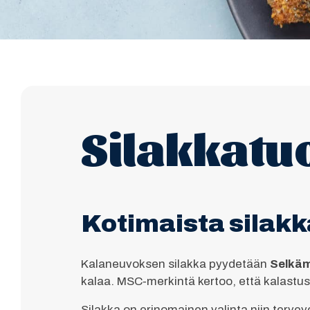
Silakkatu
Kotimaista silakk
Kalaneuvoksen silakka pyydetään
Selkäm
kalaa. MSC‑merkintä kertoo, että kalastus t
Silakka on erinomainen valinta niin terv