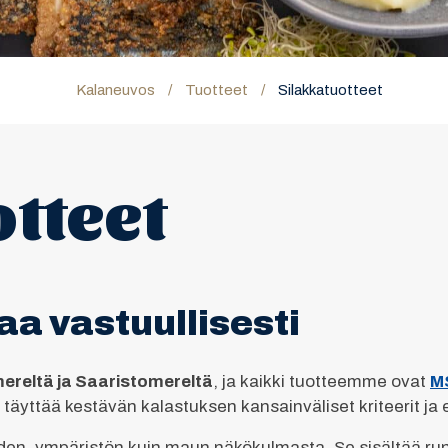
Kalaneuvos
/
Tuotteet
/
Silakkatuotteet
otteet
aa vastuullisesti
ereltä ja Saaristomereltä
, ja kaikki tuotteemme ovat
MS
äyttää kestävän kalastuksen kansainväliset kriteerit ja et
eyden, ympäristön kuin maun näkökulmasta. Se sisältää ru