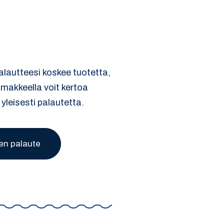
palautteesi koskee tuotetta,
omakkeella voit kertoa
 yleisesti palautetta.
en palaute