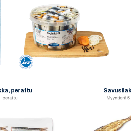
kka, perattu
Savusila
perattu
Myyntierä 5