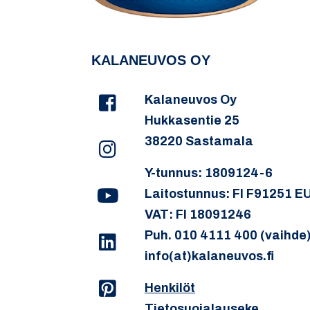
KALANEUVOS OY
Kalaneuvos Oy
Hukkasentie 25
38220 Sastamala
Y-tunnus: 1809124-6
Laitostunnus: FI F91251 E
VAT: FI 18091246
Puh. 010 4111 400 (vaihde
info(at)kalaneuvos.fi
Henkilöt
Tietosuojalauseke