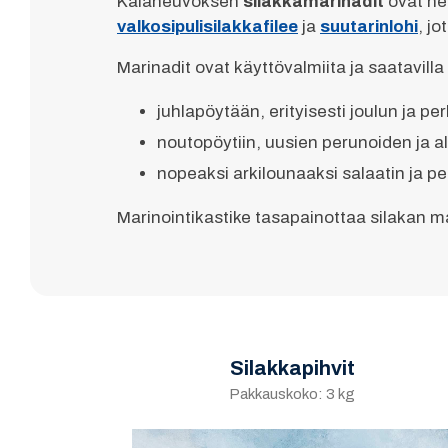
Kalaneuvoksen
silakkamarinadit
ovat hel
valkosipulisilakkafilee
ja
suutarinlohi
, j
Marinadit ovat käyttövalmiita ja saatavill
juhlapöytään, erityisesti joulun ja pe
noutopöytiin, uusien perunoiden ja a
nopeaksi arkilounaaksi salaatin ja 
Marinointikastike tasapainottaa silakan ma
Silakkapihvit
Pakkauskoko: 3 kg