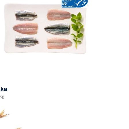
kka
 kg