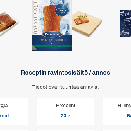
Reseptin ravintosisältö / annos
Tiedot ovat suuntaa antavia.
rgia
Proteiini
Hiilih
kcal
23 g
5