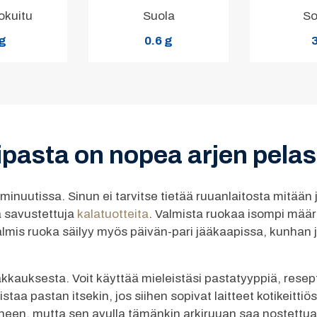
okuitu
Suola
So
 g
0.6 g
3
pasta on nopea arjen pela
uutissa. Sinun ei tarvitse tietää ruuanlaitosta mitään 
a savustettuja
kalatuotteita
. Valmista ruokaa isompi määr
lmis ruoka säilyy myös päivän-pari jääkaapissa, kunhan j
kauksesta. Voit käyttää mieleistäsi pastatyyppiä, resep
staa pastan itsekin, jos siihen sopivat laitteet kotikeitti
ineen, mutta sen avulla tämänkin arkiruuan saa nostettua