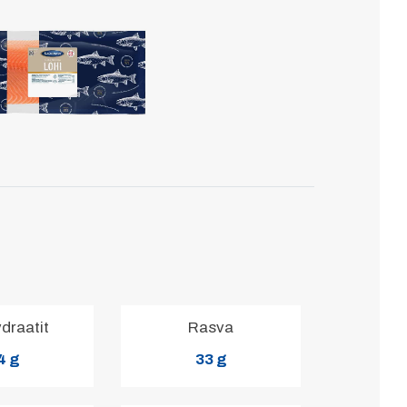
ydraatit
Rasva
4 g
33 g