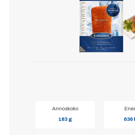
Annoskoko
Ene
183 g
636 