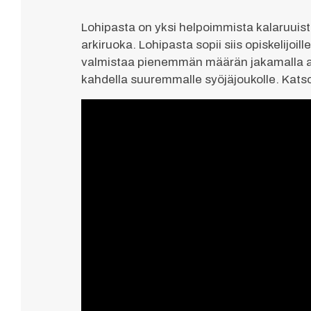
Lohipasta on yksi helpoimmista kalaruuista
arkiruoka. Lohipasta sopii siis opiskelijoill
valmistaa pienemmän määrän jakamalla ain
kahdella suuremmalle syöjäjoukolle. Katso