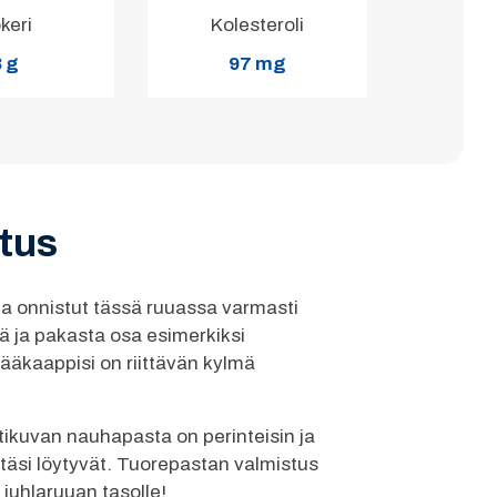
keri
Kolesteroli
 g
97 mg
stus
ja onnistut tässä ruuassa varmasti
ä ja pakasta osa esimerkiksi
ääkaappisi on riittävän kylmä
tikuvan nauhapasta on perinteisin ja
östäsi löytyvät. Tuorepastan valmistus
 juhlaruuan tasolle!