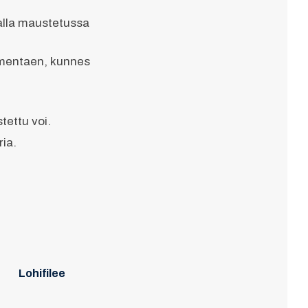
alla maustetussa
uumentaen, kunnes
tettu voi.
ria.
Lohifilee