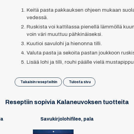
Keitä pasta pakkauksen ohjeen mukaan suol
vedessä.
Ruskista voi kattilassa pienellä lämmöllä k
voin väri muuttuu pähkinäiseksi.
Kuutioi savulohi ja hienonna tilli.
Valuta pasta ja sekoita pastan joukkoon ruskis
Lisää lohi ja tilli, rouhi päälle vielä mustapippu
Takaisin resepteihin
Tulosta sivu
Reseptiin sopivia Kalaneuvoksen tuotteita
la
Savukirjolohifilee, pala