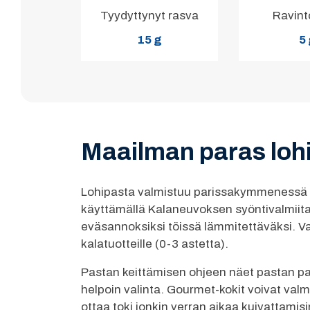
Tyydyttynyt rasva
Ravint
15 g
5
Maailman paras lohi
Lohipasta valmistuu parissakymmenessä min
käyttämällä Kalaneuvoksen syöntivalmiit
eväsannoksiksi töissä lämmitettäväksi. Va
kalatuotteille (0-3 astetta).
Pastan keittämisen ohjeen näet pastan pak
helpoin valinta. Gourmet-kokit voivat valmi
ottaa toki jonkin verran aikaa kuivattamis