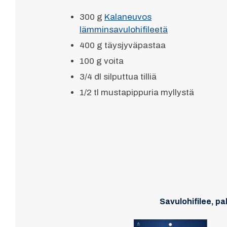
300 g
Kalaneuvos
lämminsavulohifileetä
400 g täysjyväpastaa
100 g voita
3/4 dl silputtua tilliä
1/2 tl mustapippuria myllystä
Savulohifilee, pa