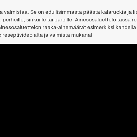
 valmistaa. Se on edullisimmasta päästä kalaruokia ja lis
e, perheille, sinkuille tai pareille. Ainesosaluettelo tässä
esosaluettelon raaka-ainemäärät esimerkiksi kahdella ta
 reseptivideo alta ja valmista mukana!