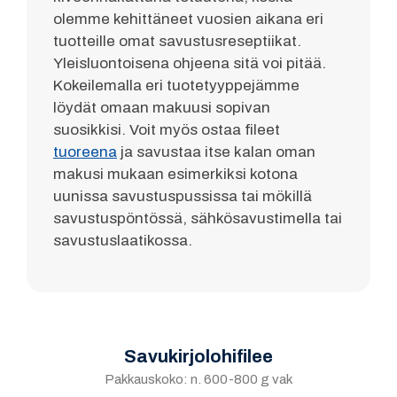
olemme kehittäneet vuosien aikana eri
tuotteille omat savustusreseptiikat.
Yleisluontoisena ohjeena sitä voi pitää.
Kokeilemalla eri tuotetyyppejämme
löydät omaan makuusi sopivan
suosikkisi. Voit myös ostaa fileet
tuoreena
ja savustaa itse kalan oman
makusi mukaan esimerkiksi kotona
uunissa savustuspussissa tai mökillä
savustuspöntössä, sähkösavustimella tai
savustuslaatikossa.
Savukirjolohifilee
Pakkauskoko: n. 600-800 g vak