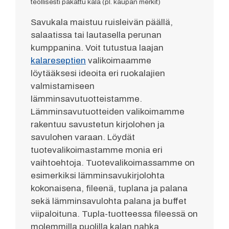
teollisesti pakattu kala (pl. kaupan merkit)
Savukala maistuu ruisleivän päällä,
salaatissa tai lautasella perunan
kumppanina. Voit tutustua laajan
kalareseptien
valikoimaamme
löytääksesi ideoita eri ruokalajien
valmistamiseen
lämminsavutuotteistamme.
Lämminsavutuotteiden valikoimamme
rakentuu savustetun kirjolohen ja
savulohen varaan. Löydät
tuotevalikoimastamme monia eri
vaihtoehtoja. Tuotevalikoimassamme on
esimerkiksi lämminsavukirjolohta
kokonaisena, fileenä, tuplana ja palana
sekä lämminsavulohta palana ja buffet
viipaloituna. Tupla-tuotteessa fileessä on
molemmilla puolilla kalan nahka