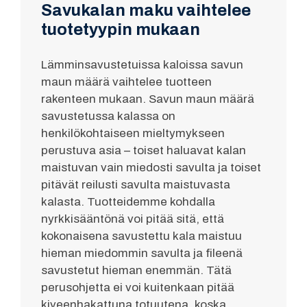
Savukalan maku vaihtelee
tuotetyypin mukaan
Lämminsavustetuissa kaloissa savun
maun määrä vaihtelee tuotteen
rakenteen mukaan. Savun maun määrä
savustetussa kalassa on
henkilökohtaiseen mieltymykseen
perustuva asia – toiset haluavat kalan
maistuvan vain miedosti savulta ja toiset
pitävät reilusti savulta maistuvasta
kalasta. Tuotteidemme kohdalla
nyrkkisääntönä voi pitää sitä, että
kokonaisena savustettu kala maistuu
hieman miedommin savulta ja fileenä
savustetut hieman enemmän. Tätä
perusohjetta ei voi kuitenkaan pitää
kiveenhakattuna totuutena, koska