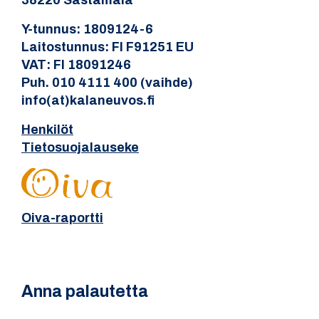
38220 Sastamala
Y-tunnus: 1809124-6
Laitostunnus: FI F91251 EU
VAT: FI 18091246
Puh. 010 4111 400 (vaihde)
info(at)kalaneuvos.fi
Henkilöt
Tietosuojalauseke
Oiva-raportti
Anna palautetta