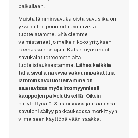
paikallaan.
Muista lämminsavukaloista savusiika on
yksi eniten perinteitä omaavista
tuotteistamme. Sitä olemme
valmistaneet jo melkein koko yrityksen
olemassaolon ajan. Katso myös muut
savukalatuotteemme alta
tuotelistauksestamme.
Lähes kaikkia
tällä sivulla näkyviä vakuumipakattuja
lämminsavutuotteitamme on
saatavissa myös irtomyynnissä
kauppojen palvelutiskeillä
. Oikein
säilytettynä 0-3 asteisessa jääkaapissa
savulohi säilyy pakkauksessa merkittyyn
viimeiseen käyttöpäivään saakka.