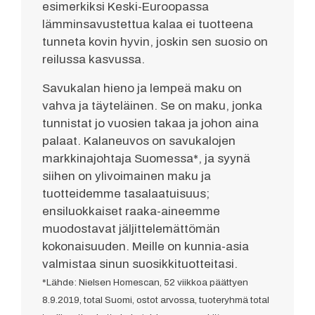
esimerkiksi Keski-Euroopassa
lämminsavustettua kalaa ei tuotteena
tunneta kovin hyvin, joskin sen suosio on
reilussa kasvussa.
Savukalan hieno ja lempeä maku on
vahva ja täyteläinen. Se on maku, jonka
tunnistat jo vuosien takaa ja johon aina
palaat. Kalaneuvos on savukalojen
markkinajohtaja Suomessa*, ja syynä
siihen on ylivoimainen maku ja
tuotteidemme tasalaatuisuus;
ensiluokkaiset raaka-aineemme
muodostavat jäljittelemättömän
kokonaisuuden. Meille on kunnia-asia
valmistaa sinun suosikkituotteitasi.
*Lähde: Nielsen Homescan, 52 viikkoa päättyen
8.9.2019, total Suomi, ostot arvossa, tuoteryhmä total