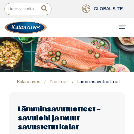
GLOBAL SITE
Kalaneuvos
/
Tuotteet
/
Lämminsavutuotteet
Lämminsavutuotteet –
savulohi ja muut
savustetut kalat