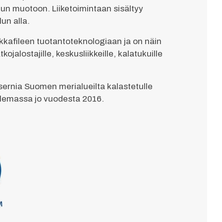
un muotoon. Liiketoimintaan sisältyy
un alla.
kkafileen tuotantoteknologiaan ja on näin
jalostajille, keskusliikkeille, kalatukuille
nsernia Suomen merialueilta kalastetulle
 olemassa jo vuodesta 2016.