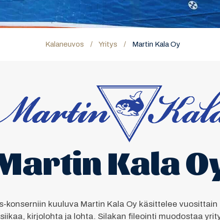
Kalaneuvos
/
Yritys
/
Martin Kala Oy
Martin Kala O
konserniin kuuluva Martin Kala Oy käsittelee vuosittain n
ikaa, kirjolohta ja lohta. Silakan fileointi muodostaa yr