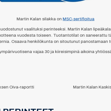
Martin Kalan silakka on
MSC-sertifioitua
odostunut vaalituksi perinteeksi. Martin Kalan lipeäkal
teena vuodesta toiseen. Tuotantotilat on saneerattu t
rnia. Osaava henkilökunta on sitoutunut panostamaan t
mpärivuotisena vajaa 30 ja kiireisimpinä aikoina yhtiöss
ksen Oiva-raportti
Martin Kalan Kaskis