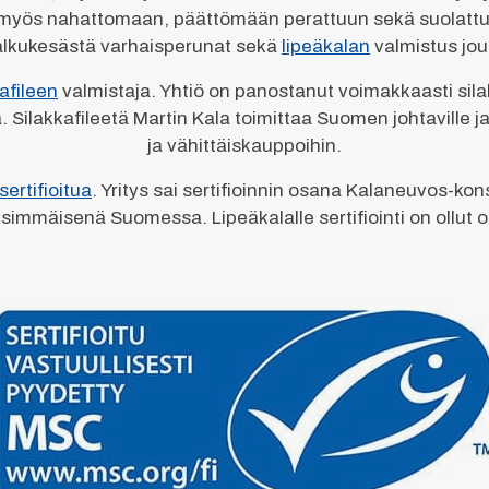
tuu myös nahattomaan, päättömään perattuun sekä suolattu
 alkukesästä varhaisperunat sekä
lipeäkalan
valmistus joul
afileen
valmistaja. Yhtiö on panostanut voimakkaasti sila
ilakkafileetä Martin Kala toimittaa Suomen johtaville jatko
ja vähittäiskauppoihin.
ertifioitua
. Yritys sai sertifioinnin osana Kalaneuvos-ko
ensimmäisenä Suomessa. Lipeäkalalle sertifiointi on ollut