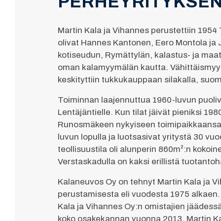
PERHEYRITYKSEN
Martin Kala ja Vihannes perustettiin 1954
olivat Hannes Kantonen, Eero Montola ja 
kotiseudun, Rymättylän, kalastus- ja maat
oman kalamyymälän kautta. Vähittäismyymä
keskityttiin tukkukauppaan silakalla, suo
Toiminnan laajennuttua 1960-luvun puoliväl
Lentäjäntielle. Kun tilat jäivät pieniksi 19
Runosmäkeen nykyiseen toimipaikkaansa. 
luvun lopulla ja luotsasivat yritystä 30 
teollisuustila oli alunperin 860m²:n kokoin
Verstaskadulla on kaksi erillistä tuotantoh
Kalaneuvos Oy on tehnyt Martin Kala ja V
perustamisesta eli vuodesta 1975 alkaen. 
Kala ja Vihannes Oy:n omistajien jäädessä
koko osakekannan vuonna 2013. Martin Kal