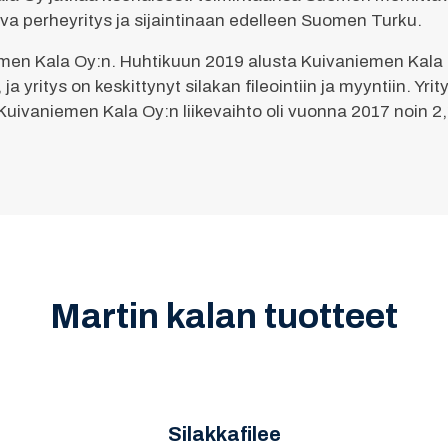
a perheyritys ja sijaintinaan edelleen Suomen Turku.
men Kala Oy:n. Huhtikuun 2019 alusta Kuivaniemen Kala li
a yritys on keskittynyt silakan fileointiin ja myyntiin. Y
. Kuivaniemen Kala Oy:n liikevaihto oli vuonna 2017 noin 2,1
Martin kalan tuotteet
Silakkafilee