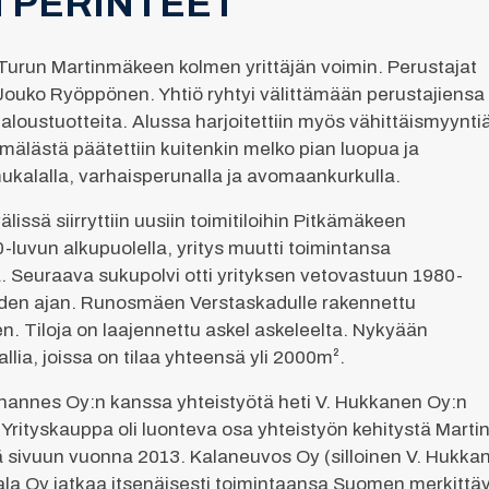
 PERINTEET
 Turun Martinmäkeen kolmen yrittäjän voimin. Perustajat
Jouko Ryöppönen. Yhtiö ryhtyi välittämään perustajiensa
aloustuotteita. Alussa harjoitettiin myös vähittäismyynti
lästä päätettiin kuitenkin melko pian luopua ja
mukalalla, varhaisperunalla ja avomaankurkulla.
issä siirryttiin uusiin toimitiloihin Pitkämäkeen
80-luvun alkupuolella, yritys muutti toimintansa
Seuraava sukupolvi otti yrityksen vetovastuun 1980-
vuoden ajan. Runosmäen Verstaskadulle rakennettu
en. Tiloja on laajennettu askel askeleelta. Nykyään
allia, joissa on tilaa yhteensä yli 2000m².
ihannes Oy:n kanssa yhteistyötä heti V. Hukkanen Oy:n
Yrityskauppa oli luonteva osa yhteistyön kehitystä Marti
 sivuun vuonna 2013. Kalaneuvos Oy (silloinen V. Hukkan
a Oy jatkaa itsenäisesti toimintaansa Suomen merkittävä