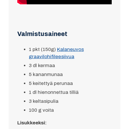
Valmistusaineet
1 pkt (150g)
Kalaneuvos
graavilohifileesiivua
3 dl kermaa
5 kananmunaa
5 keitettyä perunaa
1 dl hienonnettua tilliä
3 keltasipulia
100 g voita
Lisukkeeksi: