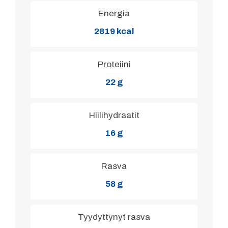
Energia
2819 kcal
Proteiini
22 g
Hiilihydraatit
16 g
Rasva
58 g
Tyydyttynyt rasva