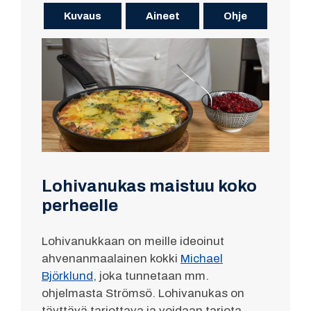
Kuvaus
Aineet
Ohje
Lohivanukas maistuu koko
perheelle
Lohivanukkaan on meille ideoinut
ahvenanmaalainen kokki
Michael
Björklund
, joka tunnetaan mm.
ohjelmasta Strömsö. Lohivanukas on
täyttävä tarjottava ja voidaan tarjota