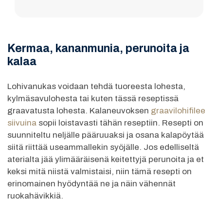
Kermaa, kananmunia, perunoita ja
kalaa
Lohivanukas voidaan tehdä tuoreesta lohesta,
kylmäsavulohesta tai kuten tässä reseptissä
graavatusta lohesta. Kalaneuvoksen
graavilohifilee
siivuina
sopii loistavasti tähän reseptiin. Resepti on
suunniteltu neljälle pääruuaksi ja osana kalapöytää
siitä riittää useammallekin syöjälle. Jos edelliseltä
aterialta jää ylimääräisenä keitettyjä perunoita ja et
keksi mitä niistä valmistaisi, niin tämä resepti on
erinomainen hyödyntää ne ja näin vähennät
ruokahävikkiä.