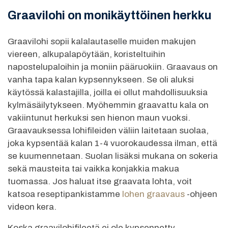
Graavilohi on monikäyttöinen herkku
Graavilohi sopii kalalautaselle muiden makujen
viereen, alkupalapöytään, koristeltuihin
napostelupaloihin ja moniin pääruokiin. Graavaus on
vanha tapa kalan kypsennykseen. Se oli aluksi
käytössä kalastajilla, joilla ei ollut mahdollisuuksia
kylmäsäilytykseen. Myöhemmin graavattu kala on
vakiintunut herkuksi sen hienon maun vuoksi.
Graavauksessa lohifileiden väliin laitetaan suolaa,
joka kypsentää kalan 1-4 vuorokaudessa ilman, että
se kuumennetaan. Suolan lisäksi mukana on sokeria
sekä mausteita tai vaikka konjakkia makua
tuomassa. Jos haluat itse graavata lohta, voit
katsoa reseptipankistamme
lohen graavaus
-ohjeen
videon kera.
Koska graavilohifileetä ei ole kypsennetty