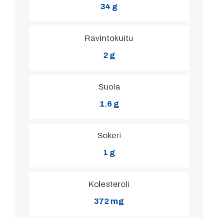
34 g
Ravintokuitu
2 g
Suola
1.6 g
Sokeri
1 g
Kolesteroli
372 mg