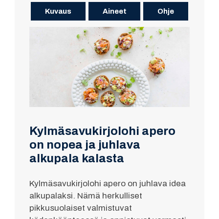
Kuvaus
Aineet
Ohje
Kylmäsavukirjolohi apero
on nopea ja juhlava
alkupala kalasta
Kylmäsavukirjolohi apero on juhlava idea
alkupalaksi. Nämä herkulliset
pikkusuolaiset valmistuvat