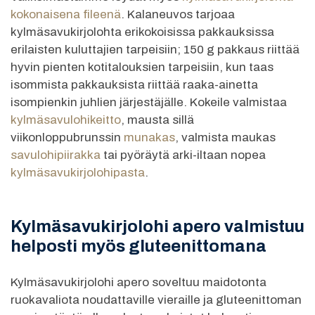
kokonaisena fileenä
. Kalaneuvos tarjoaa
kylmäsavukirjolohta erikokoisissa pakkauksissa
erilaisten kuluttajien tarpeisiin; 150 g pakkaus riittää
hyvin pienten kotitalouksien tarpeisiin, kun taas
isommista pakkauksista riittää raaka-ainetta
isompienkin juhlien järjestäjälle. Kokeile valmistaa
kylmäsavulohikeitto
, mausta sillä
viikonloppubrunssin
munakas
, valmista maukas
savulohipiirakka
tai pyöräytä arki-iltaan nopea
kylmäsavukirjolohipasta
.
Kylmäsavukirjolohi apero valmistuu
helposti myös gluteenittomana
Kylmäsavukirjolohi apero soveltuu maidotonta
ruokavaliota noudattaville vieraille ja gluteenittoman