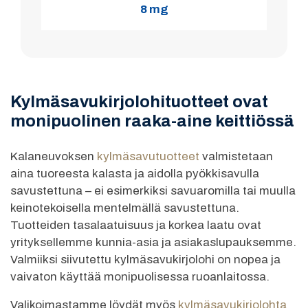
8 mg
Kylmäsavukirjolohituotteet ovat
monipuolinen raaka-aine keittiössä
Kalaneuvoksen
kylmäsavutuotteet
valmistetaan
aina tuoreesta kalasta ja aidolla pyökkisavulla
savustettuna – ei esimerkiksi savuaromilla tai muulla
keinotekoisella mentelmällä savustettuna.
Tuotteiden tasalaatuisuus ja korkea laatu ovat
yrityksellemme kunnia-asia ja asiakaslupauksemme.
Valmiiksi siivutettu kylmäsavukirjolohi on nopea ja
vaivaton käyttää monipuolisessa ruoanlaitossa.
Valikoimastamme löydät myös
kylmäsavukirjolohta