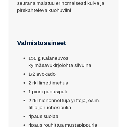
seurana maistuu erinomaisesti kuiva ja
pirskahteleva kuohuviini.
Valmistusaineet
150 g Kalaneuvos
kylmäsavukirjolohta siivuina
1/2 avokado
2 rkl limettimehua
1 pieni punasipuli
2 rkl hienonnettuja yrttejä, esim.
tilliä ja ruohosipulia
ripaus suolaa
ripaus rouhittua mustapippuria