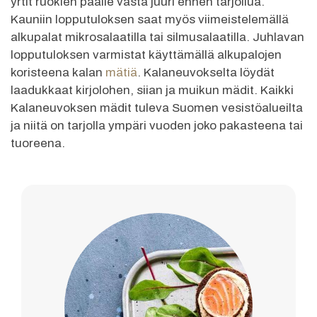
yrtit ruokien päälle vasta juuri ennen tarjoilua.
Kauniin lopputuloksen saat myös viimeistelemällä
alkupalat mikrosalaatilla tai silmusalaatilla. Juhlavan
lopputuloksen varmistat käyttämällä alkupalojen
koristeena kalan
mätiä
. Kalaneuvokselta löydät
laadukkaat kirjolohen, siian ja muikun mädit. Kaikki
Kalaneuvoksen mädit tuleva Suomen vesistöalueilta
ja niitä on tarjolla ympäri vuoden joko pakasteena tai
tuoreena.