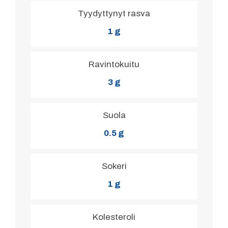
Tyydyttynyt rasva
1 g
Ravintokuitu
3 g
Suola
0.5 g
Sokeri
1 g
Kolesteroli