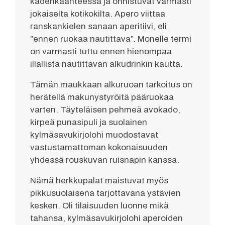
kädenkäänteessä ja onnistuvat varmasti
jokaiselta kotikokilta. Apero viittaa
ranskankielen sanaan aperitiivi, eli
”ennen ruokaa nautittava”. Monelle termi
on varmasti tuttu ennen hienompaa
illallista nautittavan alkudrinkin kautta.
Tämän maukkaan alkuruoan tarkoitus on
herätellä makunystyröitä pääruokaa
varten. Täyteläisen pehmeä avokado,
kirpeä punasipuli ja suolainen
kylmäsavukirjolohi muodostavat
vastustamattoman kokonaisuuden
yhdessä rouskuvan ruisnapin kanssa.
Nämä herkkupalat maistuvat myös
pikkusuolaisena tarjottavana ystävien
kesken. Oli tilaisuuden luonne mikä
tahansa, kylmäsavukirjolohi aperoiden