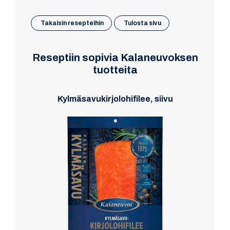
Takaisin resepteihin
Tulosta sivu
Reseptiin sopivia Kalaneuvoksen
tuotteita
Kylmäsavukirjolohifilee, siivu