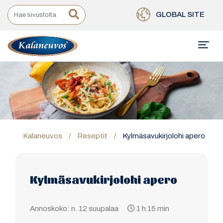
GLOBAL SITE
Kalaneuvos
/
Reseptit
/
Kylmäsavukirjolohi apero
Kylmäsavukirjolohi apero
Annoskoko: n. 12 suupalaa
1 h 15 min