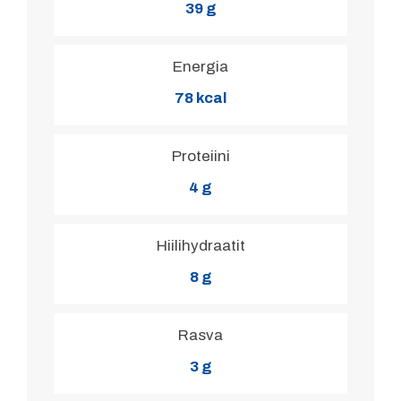
39 g
Energia
78 kcal
Proteiini
4 g
Hiilihydraatit
8 g
Rasva
3 g