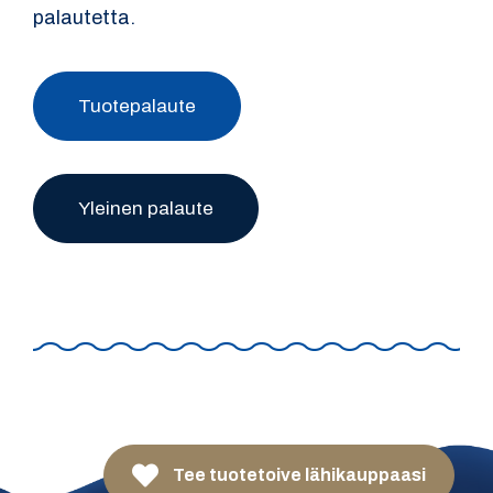
palautetta.
Tuotepalaute
Yleinen palaute
Tee tuotetoive lähikauppaasi