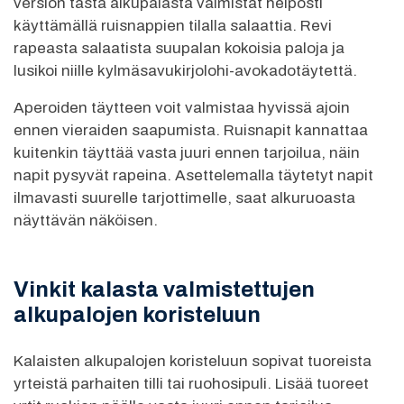
version tästä alkupalasta valmistat helposti
käyttämällä ruisnappien tilalla salaattia. Revi
rapeasta salaatista suupalan kokoisia paloja ja
lusikoi niille kylmäsavukirjolohi-avokadotäytettä.
Aperoiden täytteen voit valmistaa hyvissä ajoin
ennen vieraiden saapumista. Ruisnapit kannattaa
kuitenkin täyttää vasta juuri ennen tarjoilua, näin
napit pysyvät rapeina. Asettelemalla täytetyt napit
ilmavasti suurelle tarjottimelle, saat alkuruoasta
näyttävän näköisen.
Vinkit kalasta valmistettujen
alkupalojen koristeluun
Kalaisten alkupalojen koristeluun sopivat tuoreista
yrteistä parhaiten tilli tai ruohosipuli. Lisää tuoreet