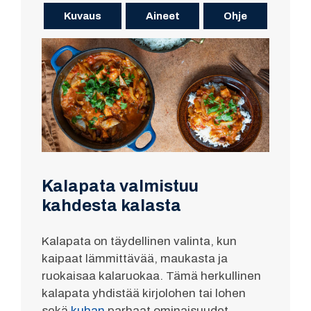
Kuvaus
Aineet
Ohje
Kalapata valmistuu
kahdesta kalasta
Kalapata on täydellinen valinta, kun
kaipaat lämmittävää, maukasta ja
ruokaisaa kalaruokaa. Tämä herkullinen
kalapata yhdistää kirjolohen tai lohen
sekä
kuhan
parhaat ominaisuudet