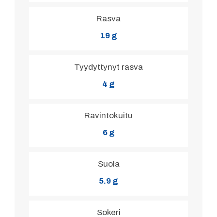
Rasva
19 g
Tyydyttynyt rasva
4 g
Ravintokuitu
6 g
Suola
5.9 g
Sokeri