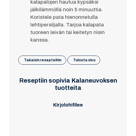
kalapalojen hautua kypsäksi
jälkilämmöllä noin 5 minuuttia.
Koristele pata hienonnetulla
lehtipersiljalla. Tarjoa kalapata
tuoreen leivän tai keitetyn riisin
kanssa.
Takaisin resepteihin
Tulosta sivu
Reseptiin sopivia Kalaneuvoksen
tuotteita
Kirjolohifilee