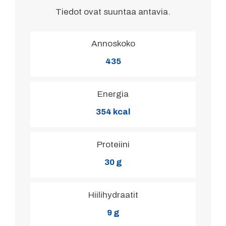
Tiedot ovat suuntaa antavia.
Annoskoko
435
Energia
354 kcal
Proteiini
30 g
Hiilihydraatit
9 g