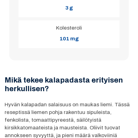
3 g
Kolesteroli
101 mg
Mikä tekee kalapadasta erityisen
herkullisen?
Hyvän kalapadan salaisuus on maukas liemi. Tässä
reseptissä liemen pohja rakentuu sipuleista,
fenkolista, tomaattipyreestä, säilötyistä
kirsikkatomaateista ja mausteista. Oliivit tuovat
annokseen syvyyttä, ja pieni määrä valkoviiniä