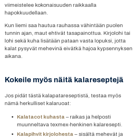
viimeistelee kokonaisuuden raikkaalla
hapokkuudellaan.
Kun liemi saa hautua rauhassa vähintään puolen
tunnin ajan, maut ehtivät tasapainottua. Kirjolohi tai
lohi sekä kuha lisätään pataan vasta lopuksi, jotta
kalat pysyvät mehevinä eivätkä hajoa kypsennyksen
aikana.
Kokeile myös näitä kalareseptejä
Jos pidät tästä kalapatareseptistä, testaa myös
nämä herkulliset kalaruoat:
Kalatacot kuhasta
– raikas ja helposti
muunneltava texmex-henkinen kalaresepti.
Kalapihvit kirjolohesta
– sisältä mehevät ja