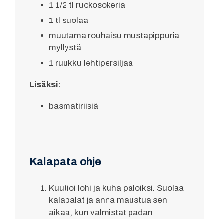
1 1/2 tl ruokosokeria
1 tl suolaa
muutama rouhaisu mustapippuria
myllystä
1 ruukku lehtipersiljaa
Lisäksi:
basmatiriisiä
Kalapata ohje
Kuutioi lohi ja kuha paloiksi. Suolaa
kalapalat ja anna maustua sen
aikaa, kun valmistat padan