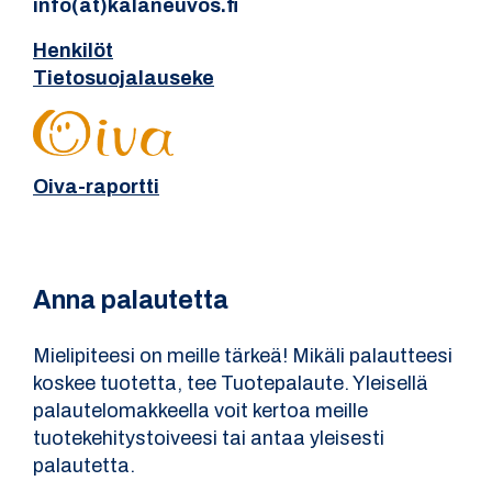
info(at)kalaneuvos.fi
Henkilöt
Tietosuojalauseke
Oiva-raportti
Anna palautetta
Mielipiteesi on meille tärkeä! Mikäli palautteesi
koskee tuotetta, tee Tuotepalaute. Yleisellä
palautelomakkeella voit kertoa meille
tuotekehitystoiveesi tai antaa yleisesti
palautetta.