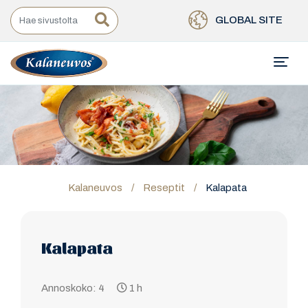
GLOBAL SITE
Kalaneuvos
/
Reseptit
/
Kalapata
Kalapata
Annoskoko: 4
1 h