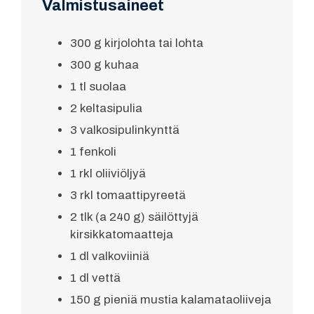
Valmistusaineet
300 g kirjolohta tai lohta
300 g kuhaa
1 tl suolaa
2 keltasipulia
3 valkosipulinkynttä
1 fenkoli
1 rkl oliiviöljyä
3 rkl tomaattipyreetä
2 tlk (a 240 g) säilöttyjä
kirsikkatomaatteja
1 dl valkoviiniä
1 dl vettä
150 g pieniä mustia kalamataoliiveja