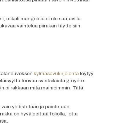
i, mikäli mangoldia ei ole saatavilla.
kavaa vaihtelua piirakan täytteisiin.
. Kalaneuvoksen
kylmäsavukirjolohta
löytyy
läisyyttä tuovaa sveitsiläistä gruyére-
än piirakkaan mitä mainioimmin. Tätä
t vain yhdistetään ja paistetaan
akka on hyvä peittää foliolla, jotta
ssa.