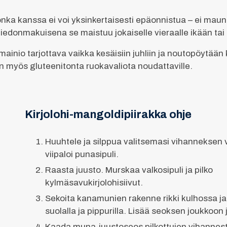
 jonka kanssa ei voi yksinkertaisesti epäonnistua – ei m
iedonmakuisena se maistuu jokaiselle vieraalle ikään ta
mainio tarjottava vaikka kesäisiin juhliin ja noutopöytään
en myös gluteenitonta ruokavaliota noudattaville.
Kirjolohi-mangoldipiirakka ohje
Huuhtele ja silppua valitsemasi vihanneksen v
viipaloi punasipuli.
Raasta juusto. Murskaa valkosipuli ja pilko
kylmäsavukirjolohisiivut.
Sekoita kanamunien rakenne rikki kulhossa j
suolalla ja pippurilla. Lisää seoksen joukkoon
Kaada muna-juustoseos pilkottujen vihannest