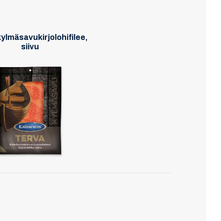
ylmäsavukirjolohifilee,
siivu