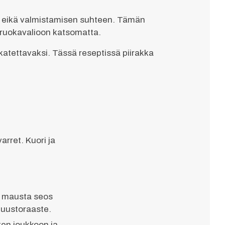
aun eikä valmistamisen suhteen. Tämän
i ruokavalioon katsomatta.
 katettavaksi. Tässä reseptissä piirakka
arret. Kuori ja
a mausta seos
 juustoraaste.
en joukkoon ja