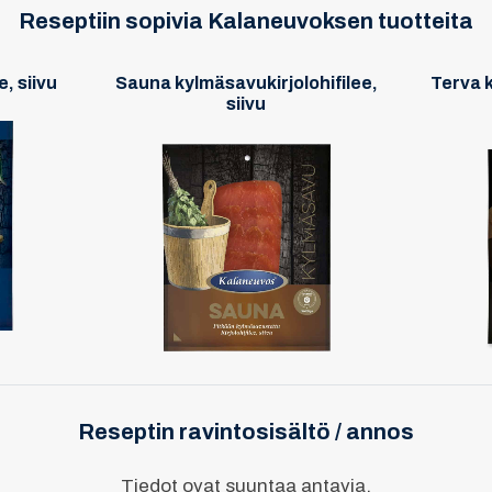
Reseptiin sopivia Kalaneuvoksen tuotteita
, siivu
Sauna kylmäsavukirjolohifilee,
Terva k
siivu
Reseptin ravintosisältö / annos
Tiedot ovat suuntaa antavia.