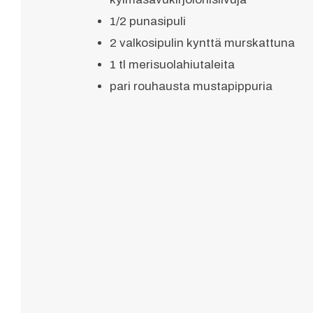
1/2 punasipuli
2 valkosipulin kynttä murskattuna
1 tl merisuolahiutaleita
pari rouhausta mustapippuria