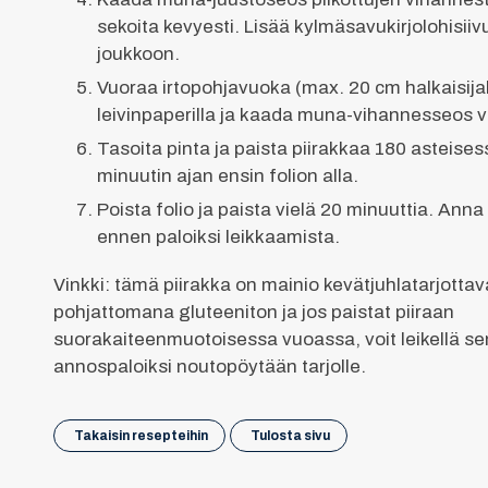
sekoita kevyesti. Lisää kylmäsavukirjolohisiiv
joukkoon.
Vuoraa irtopohjavuoka (max. 20 cm halkaisija
leivinpaperilla ja kaada muna-vihannesseos 
Tasoita pinta ja paista piirakkaa 180 asteise
minuutin ajan ensin folion alla.
Poista folio ja paista vielä 20 minuuttia. Anna
ennen paloiksi leikkaamista.
Vinkki: tämä piirakka on mainio kevätjuhlatarjottav
pohjattomana gluteeniton ja jos paistat piiraan
suorakaiteenmuotoisessa vuoassa, voit leikellä sen
annospaloiksi noutopöytään tarjolle.
Takaisin resepteihin
Tulosta sivu