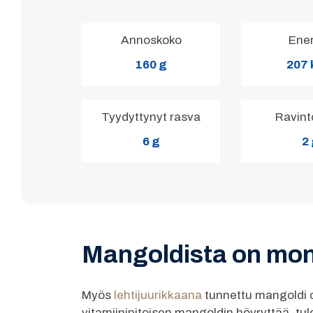
Annoskoko
Ene
160 g
207 
Tyydyttynyt rasva
Ravint
6 g
2
Mangoldista on mon
Myös
lehtijuurikkaana
tunnettu mangoldi on
vitamiinipitoisen mangoldin höyryttää, tule