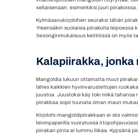
sellaisenaan, esimerkiksi juuri piirakoissa
Kylmäsavukirjolohen seuraksi tähän piirakka
Yleensäkin suolaisia piirakoita leipoessa 
Sesonginmukaisuus keittiössä on myös talou
Kalapiirakka, jonka 
Mangoldia lukuun ottamatta muut piiraka
lähes kaikkien hyvinvarustettujen ruokakau
juustoa. Juustoksi käy toki mikä tahansa
piirakkaa sopii tuunata oman maun muka
Kirjolohi-mangoldipiirakkaan ei siis valmis
leivinpaperilla vuoratussa irtopohjavuoass
piirakan pinta ei tummu liikaa. Kypsänä pii