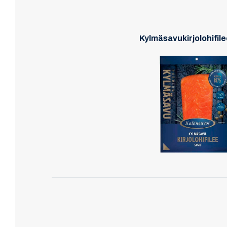
Kylmäsavukirjolohifilee