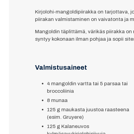
Kirjolohi-mangoldipiirakka on tarjottava,
piirakan valmistaminen on vaivatonta ja m
Mangoldin täplittämä, värikäs piirakka on 
syntyy kokonaan ilman pohjaa ja sopii sit
Valmistusaineet
4 mangoldin vartta tai 5 parsaa tai
broccoliinia
8 munaa
125 g maukasta juustoa raasteena
(esim. Gruyere)
125 g Kalaneuvos
kylmäsavukirjolohisiivuja