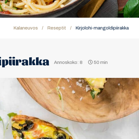
Kalaneuvos
/
Reseptit
/
Kirjolohi-mangoldipiirakka
ipiirakka
Annoskoko: 8
50 min