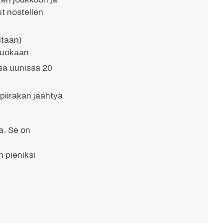
ut nostellen
ltaan)
vuokaan.
ssa uunissa 20
 piirakan jäähtyä
a. Se on
 pieniksi