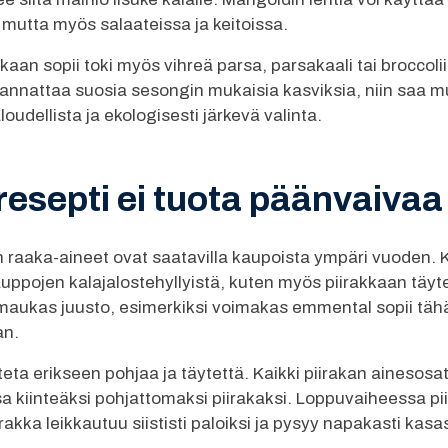
, mutta myös salaateissa ja keitoissa.
an sopii toki myös vihreä parsa, parsakaali tai broccoliin
kannattaa suosia sesongin mukaisia kasviksia, niin saa mu
dellista ja ekologisesti järkevä valinta.
resepti ei tuota päänvaivaa
n raaka-aineet ovat saatavilla kaupoista ympäri vuoden
ppojen kalajalostehyllyistä, kuten myös piirakkaan täyte
 maukas juusto, esimerkiksi voimakas emmental sopii täh
an.
teta erikseen pohjaa ja täytettä. Kaikki piirakan ainesosa
a kiinteäksi pohjattomaksi piirakaksi. Loppuvaiheessa piir
rakka leikkautuu siististi paloiksi ja pysyy napakasti kasa