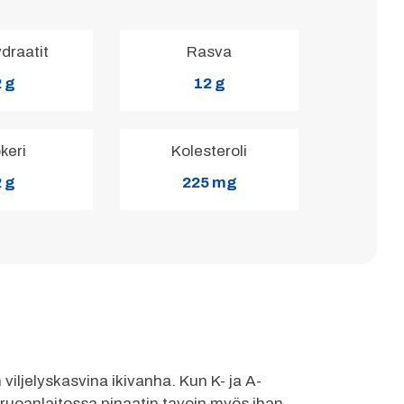
ydraatit
Rasva
 g
12 g
keri
Kolesteroli
 g
225 mg
viljelyskasvina ikivanha. Kun K- ja A-
ä ruoanlaitossa pinaatin tavoin myös ihan