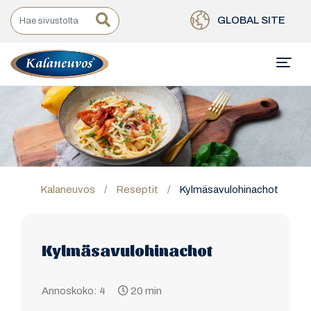
GLOBAL SITE
Kalaneuvos
/
Reseptit
/
Kylmäsavulohinachot
Kylmäsavulohinachot
Annoskoko: 4
20 min