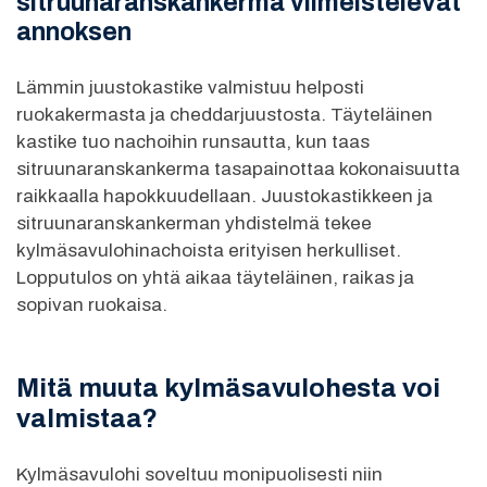
sitruunaranskankerma viimeistelevät
annoksen
Lämmin juustokastike valmistuu helposti
ruokakermasta ja cheddarjuustosta. Täyteläinen
kastike tuo nachoihin runsautta, kun taas
sitruunaranskankerma tasapainottaa kokonaisuutta
raikkaalla hapokkuudellaan. Juustokastikkeen ja
sitruunaranskankerman yhdistelmä tekee
kylmäsavulohinachoista erityisen herkulliset.
Lopputulos on yhtä aikaa täyteläinen, raikas ja
sopivan ruokaisa.
Mitä muuta kylmäsavulohesta voi
valmistaa?
Kylmäsavulohi soveltuu monipuolisesti niin