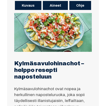
Kuvaus
Aineet
Ohje
Kylmäsavulohinachot –
helppo resepti
naposteluun
Kylmäsavulohinachot ovat nopea ja
herkullinen naposteluruoka, joka sopii
täydellisesti illanistujaisiin, leffailtaan,