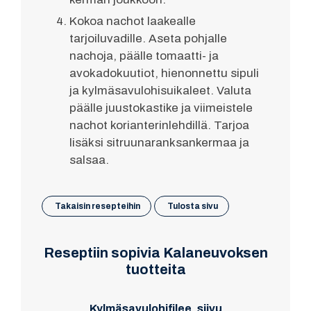
Kokoa nachot laakealle
tarjoiluvadille. Aseta pohjalle
nachoja, päälle tomaatti- ja
avokadokuutiot, hienonnettu sipuli
ja kylmäsavulohisuikaleet. Valuta
päälle juustokastike ja viimeistele
nachot korianterinlehdillä. Tarjoa
lisäksi sitruunaranksankermaa ja
salsaa.
Takaisin resepteihin
Tulosta sivu
Reseptiin sopivia Kalaneuvoksen
tuotteita
Kylmäsavulohifilee, siivu