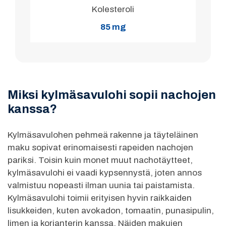
Kolesteroli
85 mg
Miksi kylmäsavulohi sopii nachojen
kanssa?
Kylmäsavulohen pehmeä rakenne ja täyteläinen
maku sopivat erinomaisesti rapeiden nachojen
pariksi. Toisin kuin monet muut nachotäytteet,
kylmäsavulohi ei vaadi kypsennystä, joten annos
valmistuu nopeasti ilman uunia tai paistamista.
Kylmäsavulohi toimii erityisen hyvin raikkaiden
lisukkeiden, kuten avokadon, tomaatin, punasipulin,
limen ja korianterin kanssa. Näiden makujen