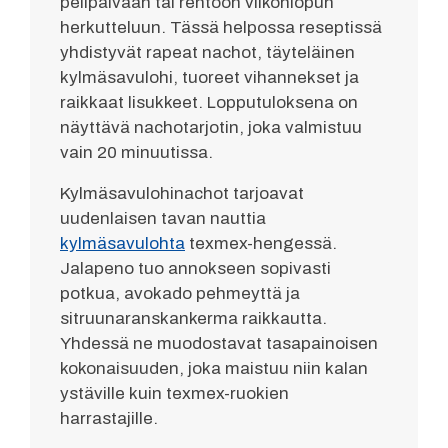
pelipäivään tai rentoon viikonlopun
herkutteluun. Tässä helpossa reseptissä
yhdistyvät rapeat nachot, täyteläinen
kylmäsavulohi, tuoreet vihannekset ja
raikkaat lisukkeet. Lopputuloksena on
näyttävä nachotarjotin, joka valmistuu
vain 20 minuutissa.
Kylmäsavulohinachot tarjoavat
uudenlaisen tavan nauttia
kylmäsavulohta
texmex-hengessä.
Jalapeno tuo annokseen sopivasti
potkua, avokado pehmeyttä ja
sitruunaranskankerma raikkautta.
Yhdessä ne muodostavat tasapainoisen
kokonaisuuden, joka maistuu niin kalan
ystäville kuin texmex-ruokien
harrastajille.