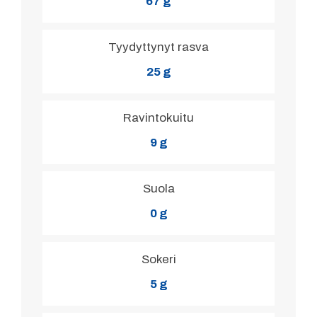
67 g
Tyydyttynyt rasva
25 g
Ravintokuitu
9 g
Suola
0 g
Sokeri
5 g