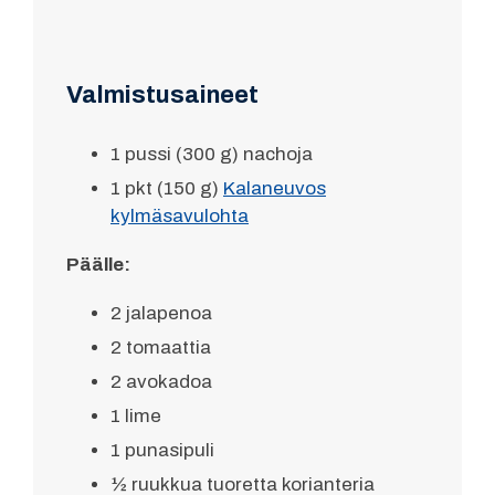
Valmistusaineet
1 pussi (300 g) nachoja
1 pkt (150 g)
Kalaneuvos
kylmäsavulohta
Päälle:
2 jalapenoa
2 tomaattia
2 avokadoa
1 lime
1 punasipuli
½ ruukkua tuoretta korianteria