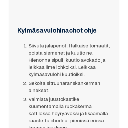
Kylmäsavulohinachot ohje
Siivuta jalapenot. Halkaise tomaatit,
poista siemenet ja kuutio ne.
Hienonna sipuli, kuutio avokado ja
leikkaa lime lohkoiksi. Leikkaa
kylmäsavulohi kuutioiksi.
Sekoita sitruunaranskankerman
ainekset.
Valmista juustokastike
kuumentamalla ruokakerma
kattilassa höyryäväksi ja lisäämällä
raastettu cheddar pienissä erissä
kerman joukkoon.