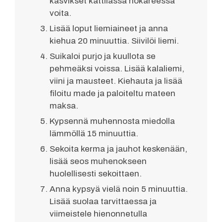
kasvikset kattilassa nokareessa
voita.
Lisää loput liemiaineet ja anna
kiehua 20 minuuttia. Siivilöi liemi.
Suikaloi purjo ja kuullota se
pehmeäksi voissa. Lisää kalaliemi,
viini ja mausteet. Kiehauta ja lisää
filoitu made ja paloiteltu mateen
maksa.
Kypsennä muhennosta miedolla
lämmöllä 15 minuuttia.
Sekoita kerma ja jauhot keskenään,
lisää seos muhenokseen
huolellisesti sekoittaen.
Anna kypsyä vielä noin 5 minuuttia.
Lisää suolaa tarvittaessa ja
viimeistele hienonnetulla