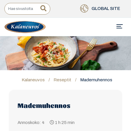
GLOBAL SITE
Kalaneuvos
/
Reseptit
/
Mademuhennos
Mademuhennos
Annoskoko: 4
1 h 25 min