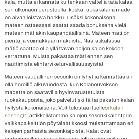
kala, mutta ei kannata kuitenkaan vältellä tätä kalaa
sen ulkonäön perusteella, koska ruokakalana made
on aivan loistava herkku. Lisäksi kokonaisena
mateen ostaessasi saatat saada bonuksena vielä
mateen mätiäkin kaupanpäällisinä. Mateen mäti on
pientä ja voimakkaan makuista. Naaraskalassa
mätiä saattaa olla yllättävän paljon kalan kokoon
verrattuna. Muista pakastaa mäti ennen sen
nauttimista elintarviketurvallisuussyistä!
Mateen kaupallinen sesonki on lyhyt ja kannattaakin
olla hereillä alkuvuodesta, kun Kalaneuvoksen
madetta on saatavilla hyvinvarustetuista
ruokakaupoista, joko palvelutiskiltä tai pakatun kalan
hyllystä kokonaisena. Voit tulostaa itsellesi
kalan
sesongit
-artikkelistamme kalojen sesonkikalenterin
vaikkapa keittiön pöytälaatikkoosi muistuttamaan eri
kalojen parhaista sesonkiajoista. Kalat ovat
parhaimmillaan sesonkeinaan, jolloin saatavilla on