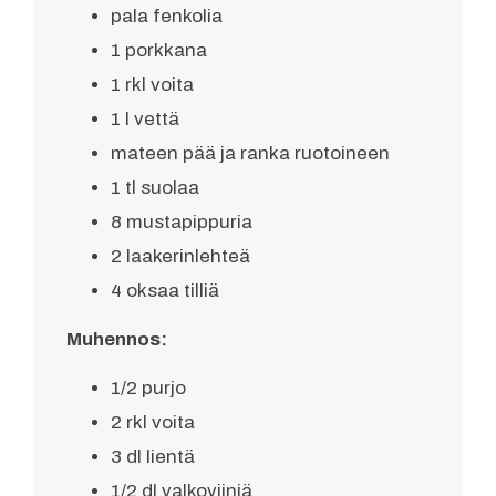
pala fenkolia
1 porkkana
1 rkl voita
1 l vettä
mateen pää ja ranka ruotoineen
1 tl suolaa
8 mustapippuria
2 laakerinlehteä
4 oksaa tilliä
Muhennos:
1/2 purjo
2 rkl voita
3 dl lientä
1/2 dl valkoviiniä