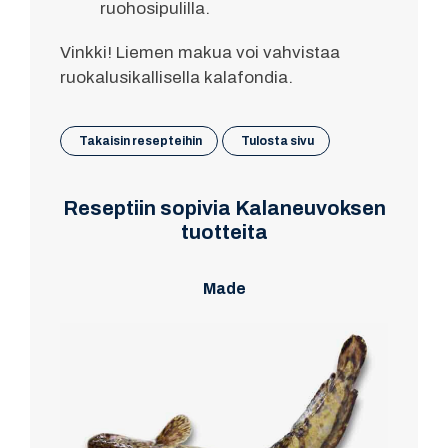
ruohosipulilla.
Vinkki! Liemen makua voi vahvistaa
ruokalusikallisella kalafondia.
Takaisin resepteihin
Tulosta sivu
Reseptiin sopivia Kalaneuvoksen
tuotteita
Made