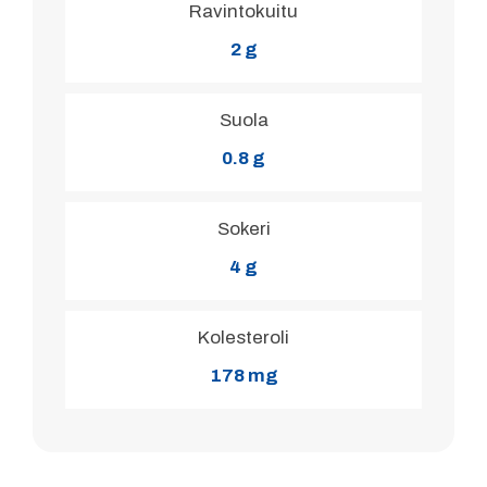
Ravintokuitu
2 g
Suola
0.8 g
Sokeri
4 g
Kolesteroli
178 mg