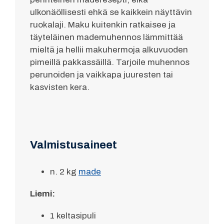
ulkonäöllisesti ehkä se kaikkein näyttävin
ruokalaji. Maku kuitenkin ratkaisee ja
täyteläinen mademuhennos lämmittää
mieltä ja hellii makuhermoja alkuvuoden
pimeillä pakkassäillä. Tarjoile muhennos
perunoiden ja vaikkapa juuresten tai
kasvisten kera.
Valmistusaineet
n. 2 kg
made
Liemi:
1 keltasipuli