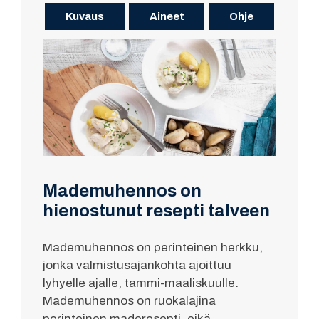
Kuvaus
Aineet
Ohje
Mademuhennos on
hienostunut resepti talveen
Mademuhennos on perinteinen herkku,
jonka valmistusajankohta ajoittuu
lyhyelle ajalle, tammi-maaliskuulle.
Mademuhennos on ruokalajina
perinteinen maderesepti, eikä