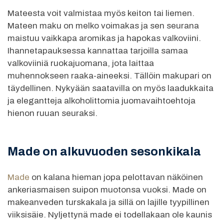
Mateesta voit valmistaa myös keiton tai liemen.
Mateen maku on melko voimakas ja sen seurana
maistuu vaikkapa aromikas ja hapokas valkoviini.
Ihannetapauksessa kannattaa tarjoilla samaa
valkoviiniä ruokajuomana, jota laittaa
muhennokseen raaka-aineeksi. Tällöin makupari on
täydellinen. Nykyään saatavilla on myös laadukkaita
ja elegantteja alkoholittomia juomavaihtoehtoja
hienon ruuan seuraksi.
Made on alkuvuoden sesonkikala
Made
on kalana hieman jopa pelottavan näköinen
ankeriasmaisen suipon muotonsa vuoksi. Made on
makeanveden turskakala ja sillä on lajille tyypillinen
viiksisäie. Nyljettynä made ei todellakaan ole kaunis