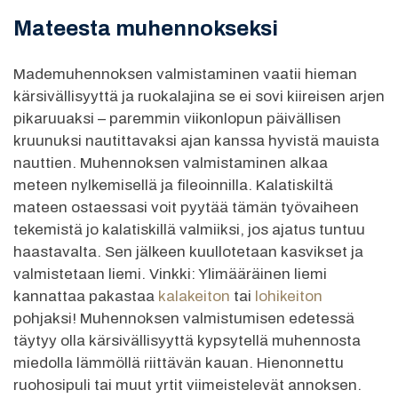
Mateesta muhennokseksi
Mademuhennoksen valmistaminen vaatii hieman
kärsivällisyyttä ja ruokalajina se ei sovi kiireisen arjen
pikaruuaksi – paremmin viikonlopun päivällisen
kruunuksi nautittavaksi ajan kanssa hyvistä mauista
nauttien. Muhennoksen valmistaminen alkaa
meteen nylkemisellä ja fileoinnilla. Kalatiskiltä
mateen ostaessasi voit pyytää tämän työvaiheen
tekemistä jo kalatiskillä valmiiksi, jos ajatus tuntuu
haastavalta. Sen jälkeen kuullotetaan kasvikset ja
valmistetaan liemi. Vinkki: Ylimääräinen liemi
kannattaa pakastaa
kalakeiton
tai
lohikeiton
pohjaksi! Muhennoksen valmistumisen edetessä
täytyy olla kärsivällisyyttä kypsytellä muhennosta
miedolla lämmöllä riittävän kauan. Hienonnettu
ruohosipuli tai muut yrtit viimeistelevät annoksen.