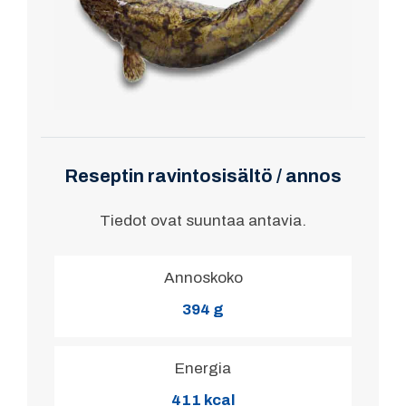
Reseptin ravintosisältö / annos
Tiedot ovat suuntaa antavia.
Annoskoko
394 g
Energia
411 kcal