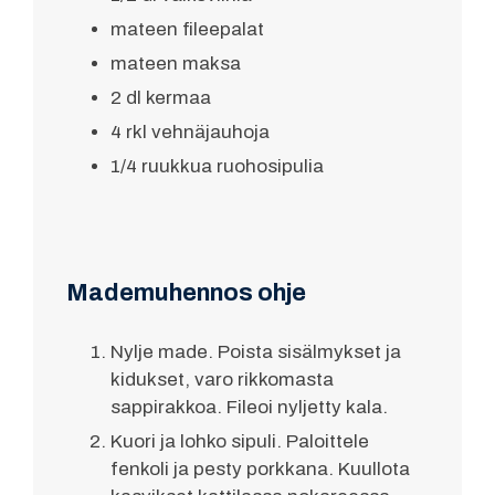
mateen fileepalat
mateen maksa
2 dl kermaa
4 rkl vehnäjauhoja
1/4 ruukkua ruohosipulia
Mademuhennos ohje
Nylje made. Poista sisälmykset ja
kidukset, varo rikkomasta
sappirakkoa. Fileoi nyljetty kala.
Kuori ja lohko sipuli. Paloittele
fenkoli ja pesty porkkana. Kuullota