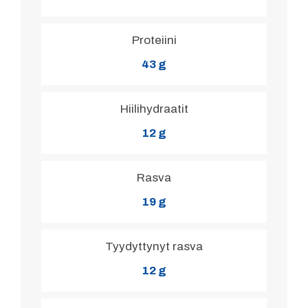
Proteiini
43 g
Hiilihydraatit
12 g
Rasva
19 g
Tyydyttynyt rasva
12 g