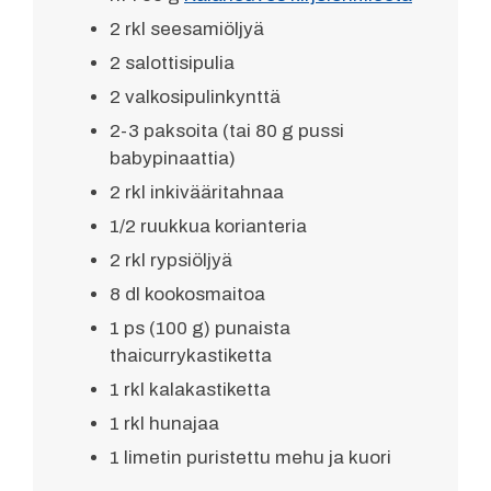
2 rkl seesamiöljyä
2 salottisipulia
2 valkosipulinkynttä
2-3 paksoita (tai 80 g pussi
babypinaattia)
2 rkl inkivääritahnaa
1/2 ruukkua korianteria
2 rkl rypsiöljyä
8 dl kookosmaitoa
1 ps (100 g) punaista
thaicurrykastiketta
1 rkl kalakastiketta
1 rkl hunajaa
1 limetin puristettu mehu ja kuori