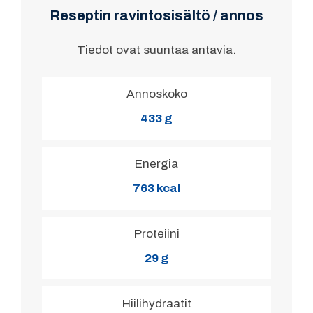
Reseptin ravintosisältö / annos
Tiedot ovat suuntaa antavia.
Annoskoko
433 g
Energia
763 kcal
Proteiini
29 g
Hiilihydraatit