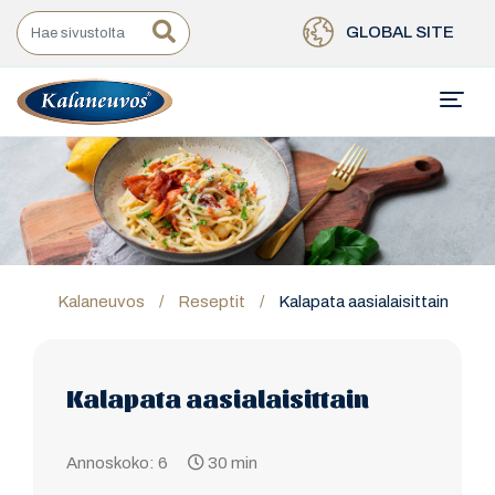
GLOBAL SITE
Kalaneuvos
/
Reseptit
/
Kalapata aasialaisittain
Kalapata aasialaisittain
Annoskoko: 6
30 min