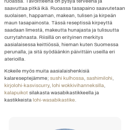
ruoassa. Tavoitteena on pysyä terveenä ja
saavuttaa pitkä ikä. Ruoassa tasapaino saavutetaan
suolaisen, happaman, makean, tulisen ja kirpeän
maun tasapainosta. Tässä reseptissä kirpeyttä
saadaan limestä, makeutta hunajasta ja tulisuutta
currytahnasta. Riisillä on erityinen merkitys
aasialaisessa keittiössä, hieman kuten Suomessa
perunalla, ja sitä syödäänkin päivittäin useilla eri
aterioilla.
Kokeile myös muita aasialaishenkisiä
kalareseptejämme;
sushi kulhossa
,
sashimilohi
,
kirjolohi-kasviscurry
,
lohi wokkivihanneksilla
,
kalapuikot
silakasta wasabikastikkeella ja
kastikkeista
lohi-wasabikastike
.