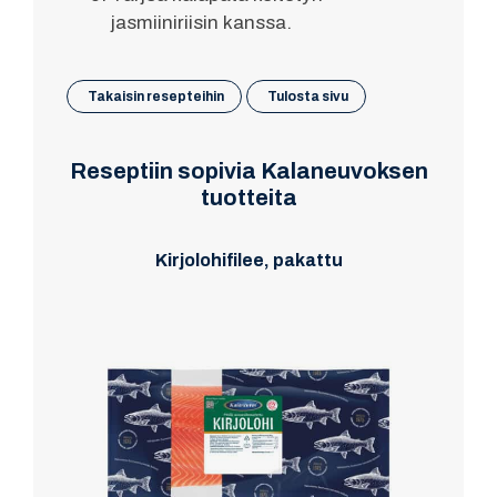
jasmiiniriisin kanssa.
Takaisin resepteihin
Tulosta sivu
Reseptiin sopivia Kalaneuvoksen
tuotteita
Kirjolohifilee, pakattu