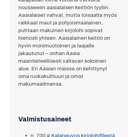
nousseeen aasialaisen keittiön tyyliin.
Aasialaiset vahvat, mutta toisaalta myös
raikkaat maut ja pohjoismaalainen,
puhtaan makuinen kirjolohi sopivat
hienosti yhteen. Aasialainen keittiö on
hyvin monimuotoinen ja laajalle
jakautunut – onhan Aasia
maantieteellisesti valtavan kokoinen
alue. Eri Aasian maissa on kehittynyt
oma ruokakulttuuri ja omat
makumaailmansa.
Valmistusaineet
n. 700 g
Kalaneuvos kirjolohifileetä