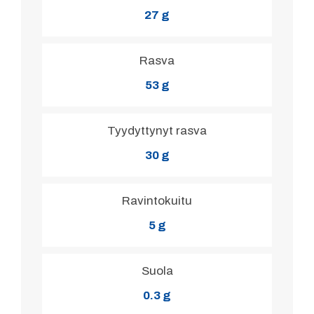
27 g
Rasva
53 g
Tyydyttynyt rasva
30 g
Ravintokuitu
5 g
Suola
0.3 g