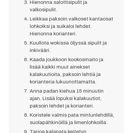
Hienonna salottisipulit ja
valkosipulit.
Leikkaa paksoin valkoset kantaosat
lohkoiksi ja suikaloi lehdet.
Hienonna korianteri.
Kuullota wokissa öljyssä sipulit ja
inkivääri.
Kaada joukkoon kookosmaito ja
lisää kaikki muut ainekset
kalakuutioita, paksoin lehtiä ja
korianteria lukuunottamatta.
Anna padan kiehua 15 minuutin
ajan. Lisää lopuksi kalakuutiot,
paksoin lehdet ja korianteri.
Koristele valmis pata mintunlehdillä,
suolapähkinöillä ja limenlohkoilla.
Tarjoa kalapata keitetyn