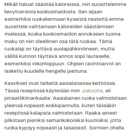
Mikäli haluat säästää kaloreissa, niin suosittelemme
kevytversiota kookosmaidosta. Sen sijaan
esimerkiksi ruokakermaan kyseistä nestettä emme
suosittele vaihtamaan kaloreiden säästämisen
mielessä, koska kookosmaidon annokseen tuoma
maku on niin oleellinen osa tätä ruokaa. Tämä
ruokalaji on täyttävä suolapähkinöineen, mutta
välillä kunnon täyttävä annos sopii lautaselle,
esimerkiksi viikonloppuun. Ohjeen ravintoarvot on
laskettu kuudelle hengelle jaettuna.
Kasvikset ovat tärkeitä aasialaisessa keittiössä.
Tässä reseptissä käytetään mm.
paksoita
, eli
pinaattikiinankaalia. Aasialainen ruoka valmistetaan
yleensä nopeasti wokkipannulla, kuten tässäkin
reseptissä kalapata valmistetaan. Raaka-aineet
pilkotaan pieniksi samankokoisiksi kuutioiksi, jotta
ruoka kypsyy nopeasti ja tasaisesti. Sormien ohella