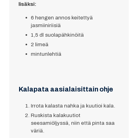
lisäksi:
6 hengen annos keitettyä
jasmiiniriisiä
1,5 dl suolapähkinöitä
2 limeä
mintunlehtiä
Kalapata aasialaisittain ohje
Irrota kalasta nahka ja kuutioi kala.
Ruskista kalakuutiot
seesamiöljyssä, niin että pinta saa
väriä.