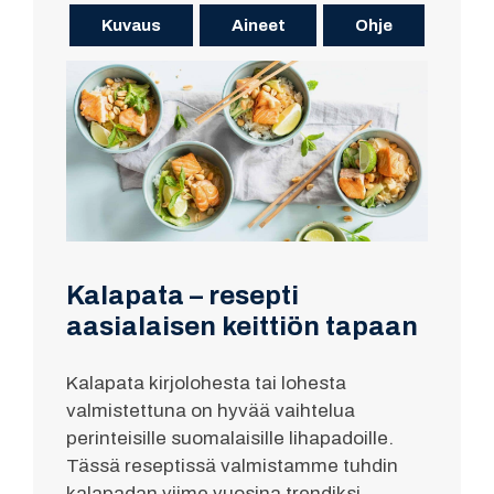
Kuvaus
Aineet
Ohje
Kalapata – resepti
aasialaisen keittiön tapaan
Kalapata kirjolohesta tai lohesta
valmistettuna on hyvää vaihtelua
perinteisille suomalaisille lihapadoille.
Tässä reseptissä valmistamme tuhdin
kalapadan viime vuosina trendiksi