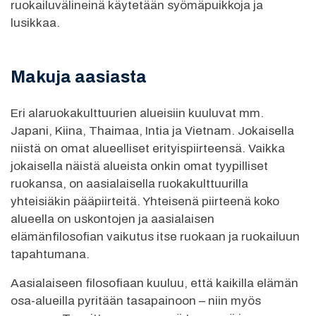
ruokailuvälineinä käytetään syömäpuikkoja ja
lusikkaa.
Makuja aasiasta
Eri alaruokakulttuurien alueisiin kuuluvat mm.
Japani, Kiina, Thaimaa, Intia ja Vietnam. Jokaisella
niistä on omat alueelliset erityispiirteensä. Vaikka
jokaisella näistä alueista onkin omat tyypilliset
ruokansa, on aasialaisella ruokakulttuurilla
yhteisiäkin pääpiirteitä. Yhteisenä piirteenä koko
alueella on uskontojen ja aasialaisen
elämänfilosofian vaikutus itse ruokaan ja ruokailuun
tapahtumana.
Aasialaiseen filosofiaan kuuluu, että kaikilla elämän
osa-alueilla pyritään tasapainoon – niin myös