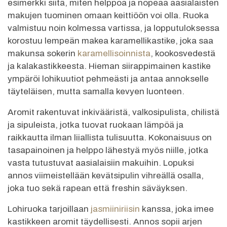
esimerkki siitä, miten helppoa ja nopeaa aasialaisten
makujen tuominen omaan keittiöön voi olla. Ruoka
valmistuu noin kolmessa vartissa, ja lopputuloksessa
korostuu lempeän makea karamellikastike, joka saa
makunsa sokerin
karamellisoinnista
, kookosvedestä
ja kalakastikkeesta. Hieman siirappimainen kastike
ympäröi lohikuutiot pehmeästi ja antaa annokselle
täyteläisen, mutta samalla kevyen luonteen.
Aromit rakentuvat inkivääristä, valkosipulista, chilistä
ja sipuleista, jotka tuovat ruokaan lämpöä ja
raikkautta ilman liiallista tulisuutta. Kokonaisuus on
tasapainoinen ja helppo lähestyä myös niille, jotka
vasta tutustuvat aasialaisiin makuihin. Lopuksi
annos viimeistellään kevätsipulin vihreällä osalla,
joka tuo sekä rapean että freshin säväyksen.
Lohiruoka tarjoillaan
jasmiiniriisin
kanssa, joka imee
kastikkeen aromit täydellisesti. Annos sopii arjen