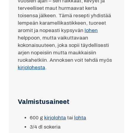
vuosien ajan – sen raikkaat, kevyet ja
terveelliset maut hurmaavat kerta
toisensa jälkeen. Tämä resepti yhdistää
lempeän karamellikastikkeen, tuoreet
aromit ja nopeasti kypsyvän
lohen
helppoon, mutta vaikuttavaan
kokonaisuuteen, joka sopii täydellisesti
arjen nopeisiin mutta maukkaisiin
ruokahetkiin. Annoksen voit tehdä myös
kirjolohesta
.
Valmistusaineet
600 g
kirjolohta
tai
lohta
3/4 dl sokeria