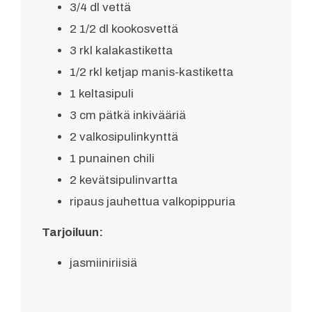
3/4 dl vettä
2 1/2 dl kookosvettä
3 rkl kalakastiketta
1/2 rkl ketjap manis-kastiketta
1 keltasipuli
3 cm pätkä inkivääriä
2 valkosipulinkynttä
1 punainen chili
2 kevätsipulinvartta
ripaus jauhettua valkopippuria
Tarjoiluun:
jasmiiniriisiä