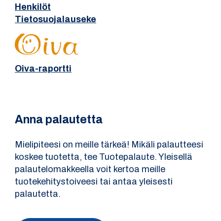
Henkilöt
Tietosuojalauseke
Oiva-raportti
Anna palautetta
Mielipiteesi on meille tärkeä! Mikäli palautteesi
koskee tuotetta, tee Tuotepalaute. Yleisellä
palautelomakkeella voit kertoa meille
tuotekehitystoiveesi tai antaa yleisesti
palautetta.