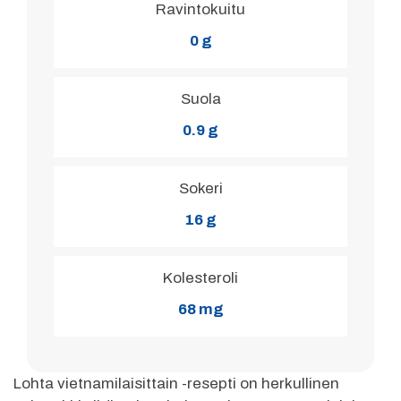
Ravintokuitu
0 g
Suola
0.9 g
Sokeri
16 g
Kolesteroli
68 mg
Lohta vietnamilaisittain -resepti on herkullinen