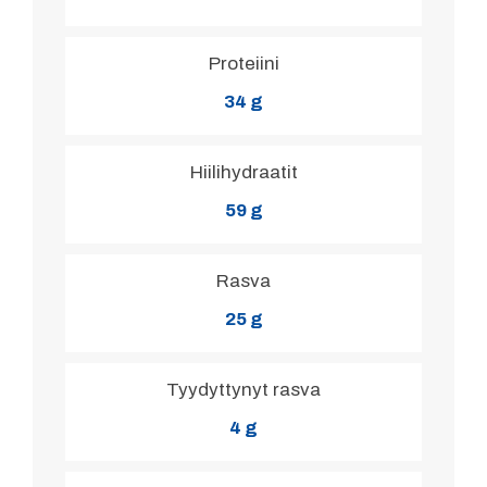
Proteiini
34 g
Hiilihydraatit
59 g
Rasva
25 g
Tyydyttynyt rasva
4 g