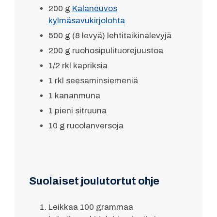
200 g
Kalaneuvos
kylmäsavukirjolohta
500 g (8 levyä) lehtitaikinalevyjä
200 g ruohosipulituorejuustoa
1/2 rkl kapriksia
1 rkl seesaminsiemeniä
1 kananmuna
1 pieni sitruuna
10 g rucolanversoja
Suolaiset joulutortut ohje
Leikkaa 100 grammaa