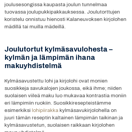
joulusesongissa kaupasta joulun tunnelmaa
tuovassa joulupukkipakkauksessa. Joulutorttujen
koristelu onnistuu hienosti Kalaneuvoksen kirjolohen
mädillä tai muilla mädeillä.
Joulutortut kylmäsavulohesta –
kylmän ja lämpimän ihana
makuyhdistelmä
Kylmäsavustettu lohi ja kirjolohi ovat monien
suosikkeja savukalojen joukossa, eikä ihme; niiden
suolaisen viileä maku luo mukavaa kontrastia moniin
eri lämpimiin ruokiin. Suosikkiresepteistämme
esimerkiksi
lohipiirakka
kylmäsavukirjolohella on
juuri tämän reseptin kaltainen lämpimän taikinan ja
kylmäsavustetun, suolaisen raikkaan kirjolohen