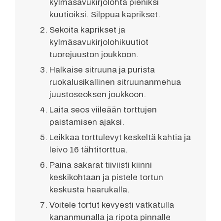
kylmäsavukirjolohta pieniksi
kuutioiksi. Silppua kaprikset.
Sekoita kaprikset ja
kylmäsavukirjolohikuutiot
tuorejuuston joukkoon.
Halkaise sitruuna ja purista
ruokalusikallinen sitruunanmehua
juustoseoksen joukkoon.
Laita seos viileään torttujen
paistamisen ajaksi.
Leikkaa torttulevyt keskeltä kahtia ja
leivo 16 tähtitorttua.
Paina sakarat tiiviisti kiinni
keskikohtaan ja pistele tortun
keskusta haarukalla.
Voitele tortut kevyesti vatkatulla
kananmunalla ja ripota pinnalle