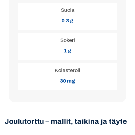
Suola
0.3 g
Sokeri
1 g
Kolesteroli
30 mg
Joulutorttu – mallit, taikina ja täyte