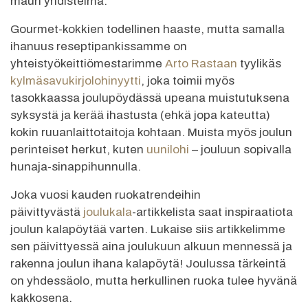
maun yhdistelmä.
Gourmet-kokkien todellinen haaste, mutta samalla
ihanuus reseptipankissamme on
yhteistyökeittiömestarimme
Arto Rastaan
tyylikäs
kylmäsavukirjolohinyytti
, joka toimii myös
tasokkaassa joulupöydässä upeana muistutuksena
syksystä ja kerää ihastusta (ehkä jopa kateutta)
kokin ruuanlaittotaitoja kohtaan. Muista myös joulun
perinteiset herkut, kuten
uunilohi
– jouluun sopivalla
hunaja-sinappihunnulla.
Joka vuosi kauden ruokatrendeihin
päivittyvästä
joulukala
-artikkelista saat inspiraatiota
joulun kalapöytää varten. Lukaise siis artikkelimme
sen päivittyessä aina joulukuun alkuun mennessä ja
rakenna joulun ihana kalapöytä! Joulussa tärkeintä
on yhdessäolo, mutta herkullinen ruoka tulee hyvänä
kakkosena.