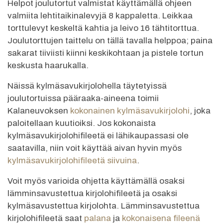
Helpot joulutortut valmistat käyttämällä ohjeen
valmiita lehtitaikinalevyjä 8 kappaletta. Leikkaa
torttulevyt keskeltä kahtia ja leivo 16 tähtitorttua.
Joulutorttujen taittelu on tällä tavalla helppoa; paina
sakarat tiiviisti kiinni keskikohtaan ja pistele tortun
keskusta haarukalla.
Näissä kylmäsavukirjolohella täytetyissä
joulutortuissa pääraaka-aineena toimii
Kalaneuvoksen
kokonainen kylmäsavukirjolohi
, joka
paloitellaan kuutioiksi. Jos kokonaista
kylmäsavukirjolohifileetä ei lähikaupassasi ole
saatavilla, niin voit käyttää aivan hyvin myös
kylmäsavukirjolohifileetä siivuina
.
Voit myös varioida ohjetta käyttämällä osaksi
lämminsavustettua kirjolohifileetä ja osaksi
kylmäsavustettua kirjolohta. Lämminsavustettua
kirjolohifileetä saat
palana
ja
kokonaisena fileenä