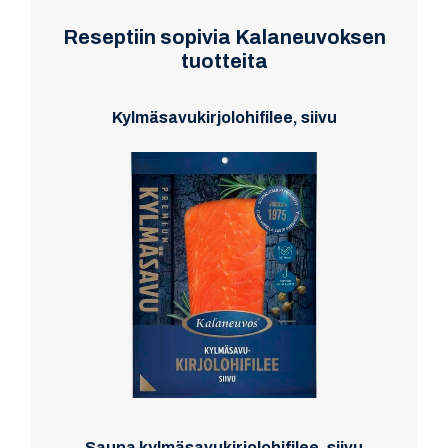
Reseptiin sopivia Kalaneuvoksen
tuotteita
Kylmäsavukirjolohifilee, siivu
Sauna kylmäsavukirjolohifilee, siivu