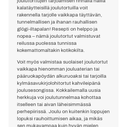
joulutorttujen tarjoamisen rinnalla näillä
kalatäytteisillä joulutortuilla voit
rakennella tarjolle vaikkapa täyttävän,
tunnelmallisen ja ihanan rauhallisen
glögi-iltapalan! Resepti on helppo ja
nopea – nämä joulutortut valmistuvat
reilussa puolessa tunnissa
kokemattomaltakin kotikokilta.
Voit myös valmistaa suolaiset joulutortut
vaikkapa hienomman jouluaterian tai
pääruokapöydän alkuruoaksi tai tarjoilla
kylmäsavukirjolohitortut kahvileipänä
joulusesongissa. Kokkailemalla uusia
herkkuja voi joulutunnelmaa kohottaa
itselleen tai aivan läheisimmässä
perhepiirissä. Joulu on kuitenkin loppujen
lopuksi rauhoittumisen aikaa, ja mikäs
sen mukavampaa kuin hyvän mielen