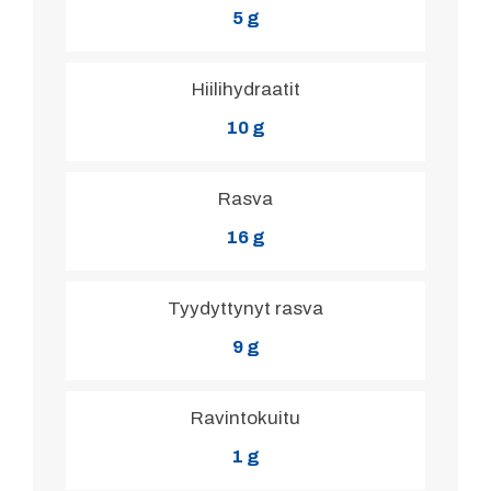
5 g
Hiilihydraatit
10 g
Rasva
16 g
Tyydyttynyt rasva
9 g
Ravintokuitu
1 g