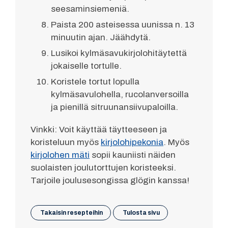
seesaminsiemeniä.
Paista 200 asteisessa uunissa n. 13
minuutin ajan. Jäähdytä.
Lusikoi kylmäsavukirjolohitäytettä
jokaiselle tortulle.
Koristele tortut lopulla
kylmäsavulohella, rucolanversoilla
ja pienillä sitruunansiivupaloilla.
Vinkki: Voit käyttää täytteeseen ja
koristeluun myös
kirjolohipekonia
. Myös
kirjolohen mäti
sopii kauniisti näiden
suolaisten joulutorttujen koristeeksi.
Tarjoile joulusesongissa glögin kanssa!
Takaisin resepteihin
Tulosta sivu