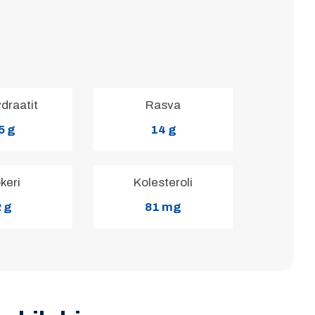
ydraatit
Rasva
5 g
14 g
keri
Kolesteroli
 g
81 mg