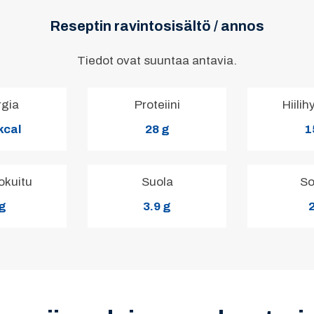
Reseptin ravintosisältö / annos
Tiedot ovat suuntaa antavia.
rgia
Proteiini
Hiilih
kcal
28 g
1
okuitu
Suola
So
 g
3.9 g
2