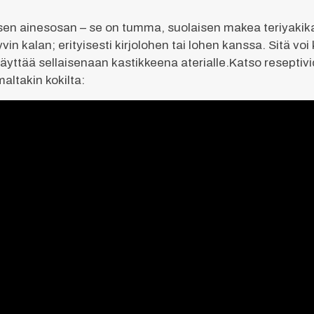
laisen ainesosan – se on tumma, suolaisen makea teriyakika
vin kalan; erityisesti kirjolohen tai lohen kanssa. Sitä v
äyttää sellaisenaan kastikkeena aterialle.Katso reseptivi
ltakin kokilta: