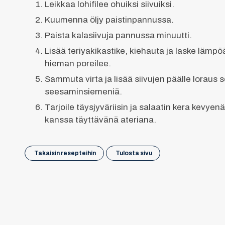
Leikkaa lohifilee ohuiksi siivuiksi.
Kuumenna öljy paistinpannussa.
Paista kalasiivuja pannussa minuutti.
Lisää teriyakikastike, kiehauta ja laske lämpöä
hieman poreilee.
Sammuta virta ja lisää siivujen päälle loraus s
seesaminsiemeniä.
Tarjoile täysjyväriisin ja salaatin kera kevyenä 
kanssa täyttävänä ateriana.
Takaisin resepteihin
Tulosta sivu