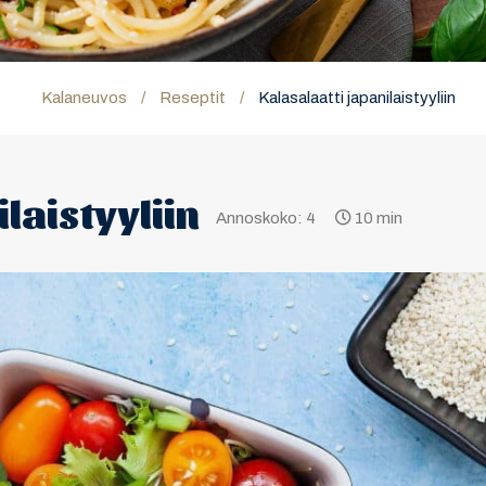
Kalaneuvos
/
Reseptit
/
Kalasalaatti japanilaistyyliin
laistyyliin
Annoskoko: 4
10 min