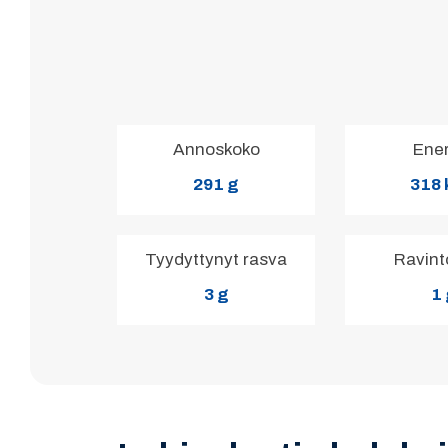
Annoskoko
Ene
291 g
318 
Tyydyttynyt rasva
Ravint
3 g
1