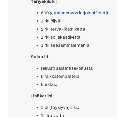
Teriyakilohi:
600 g
Kalaneuvos kirjolohifileetä
1 rkl öljyä
2 rkl teryakikastiketta
1 rkl soijakastiketta
1 rkl seesaminsiemeniä
Salaatti:
reilusti salaattisekoitusta
kirsikkatomaatteja
kurkkua
Lisäkeriisi:
3 dl (täysjyvä)riisiä
1 litra vettä