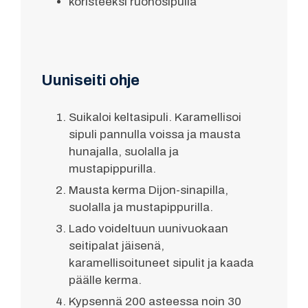
koristeeksi ruohosipulia
Uuniseiti ohje
Suikaloi keltasipuli. Karamellisoi
sipuli pannulla voissa ja mausta
hunajalla, suolalla ja
mustapippurilla.
Mausta kerma Dijon-sinapilla,
suolalla ja mustapippurilla.
Lado voideltuun uunivuokaan
seitipalat jäisenä,
karamellisoituneet sipulit ja kaada
päälle kerma.
Kypsennä 200 asteessa noin 30