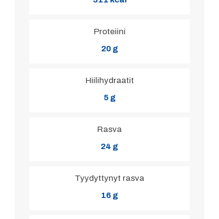
Proteiini
20 g
Hiilihydraatit
5 g
Rasva
24 g
Tyydyttynyt rasva
16 g