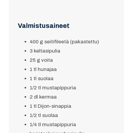
Valmistusaineet
400 g seitifileetä (pakastettu)
3 keltasipulia
25 g voita
1 tl hunajaa
1 tl suolaa
1/2 tl mustapippuria
2 dl kermaa
1 tl Dijon-sinappia
1/2 tl suolaa
1/4 tl mustapippuria