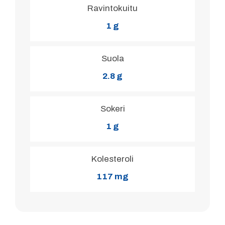
Ravintokuitu
1 g
Suola
2.8 g
Sokeri
1 g
Kolesteroli
117 mg