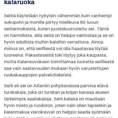
kalaruoka
Seitiä käytetään nykyisin vähemmän kuin vanhempi
sukupolvi ja monille piirtyy mielikuva 80-luvun
seitiannoksista, kuten juustokuorrutettu sei. Tämä
on harmillista, sillä seitä on helppo valmistaa ja se on
hyvin edullista muihin kaloihin verrattuna. Ainoa
miinus on, että seifileetä voi olla haastavaa löytää
tuoreena. Pakasteseitiä toki löytyy joka kaupasta,
mutta Kalaneuvoksen toimittamaa tuoretta seifileetä
saa vain saatavuuden mukaan hyvin varustettujen
ruokakauppojen palvelutiskeistä.
Seiti eli sei on Atlantin pohjoisosissa parvina elävä
turskakala, joka on turskan ja koljan kanssa alueen
tärkeimpiä saaliskaloja. Seiti kalana on maultaan
hyvin mieto ja ruodoton, joten näin ollen lapsetkin ja
kalanmakua vieroksuvat on helppo saada syömään