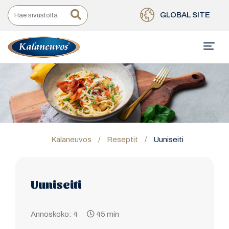
GLOBAL SITE
Kalaneuvos
/
Reseptit
/
Uuniseiti
Uuniseiti
Annoskoko: 4
45 min