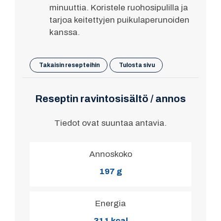
minuuttia. Koristele ruohosipulilla ja
tarjoa keitettyjen puikulaperunoiden
kanssa.
Takaisin resepteihin
Tulosta sivu
Reseptin ravintosisältö / annos
Tiedot ovat suuntaa antavia.
Annoskoko
197 g
Energia
311 kcal