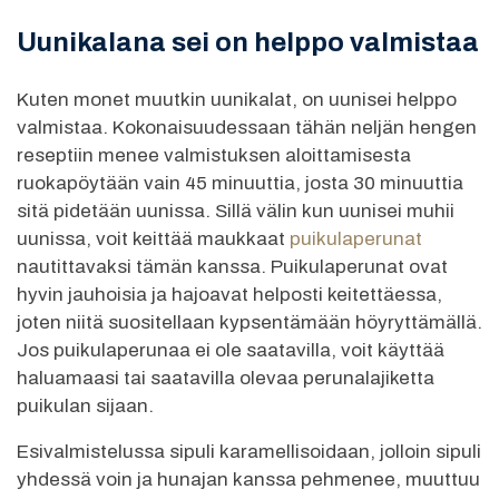
Uunikalana sei on helppo valmistaa
Kuten monet muutkin uunikalat, on uunisei helppo
valmistaa. Kokonaisuudessaan tähän neljän hengen
reseptiin menee valmistuksen aloittamisesta
ruokapöytään vain 45 minuuttia, josta 30 minuuttia
sitä pidetään uunissa. Sillä välin kun uunisei muhii
uunissa, voit keittää maukkaat
puikulaperunat
nautittavaksi tämän kanssa. Puikulaperunat ovat
hyvin jauhoisia ja hajoavat helposti keitettäessa,
joten niitä suositellaan kypsentämään höyryttämällä.
Jos puikulaperunaa ei ole saatavilla, voit käyttää
haluamaasi tai saatavilla olevaa perunalajiketta
puikulan sijaan.
Esivalmistelussa sipuli karamellisoidaan, jolloin sipuli
yhdessä voin ja hunajan kanssa pehmenee, muuttuu