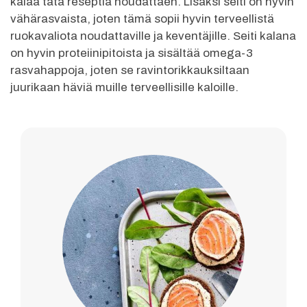
kalaa tätä reseptiä noudattaen. Lisäksi seiti on hyvin
vähärasvaista, joten tämä sopii hyvin terveellistä
ruokavaliota noudattaville ja keventäjille. Seiti kalana
on hyvin proteiinipitoista ja sisältää omega-3
rasvahappoja, joten se ravintorikkauksiltaan
juurikaan häviä muille terveellisille kaloille.