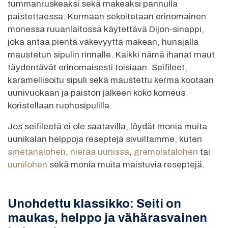
tummanruskeaksi sekä makeaksi pannulla
paistettaessa. Kermaan sekoitetaan erinomainen
monessa ruuanlaitossa käytettävä Dijon-sinappi,
joka antaa pientä väkevyyttä makean, hunajalla
maustetun sipulin rinnalle. Kaikki nämä ihanat maut
täydentävät erinomaisesti toisiaan. Seifileet,
karamellisoitu sipuli sekä maustettu kerma kootaan
uunivuokaan ja paiston jälkeen koko komeus
koristellaan ruohosipulilla.
Jos seifileetä ei ole saatavilla, löydät monia muita
uunikalan helppoja reseptejä sivuiltamme, kuten
smetanalohen
,
nierää uunissa
,
gremolatalohen
tai
uunilohen
sekä monia muita maistuvia reseptejä.
Unohdettu klassikko: Seiti on
maukas, helppo ja vähärasvainen