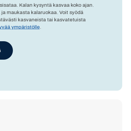
uosisataa. Kalan kysyntä kasvaa koko ajan.
a ja maukasta kalaruokaa. Voit syödä
tävästi kasvaneista tai kasvatetuista
yvää ympäristölle
.
ä