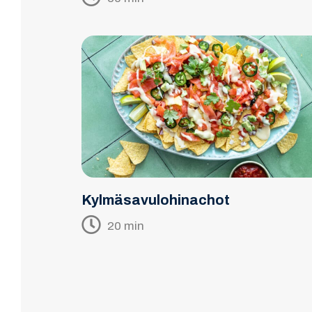
Kylmäsavulohinachot
20 min