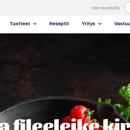
Hae sivustolta
Tuotteet
Reseptit
Yritys
Vastuu
 fileeleike ki