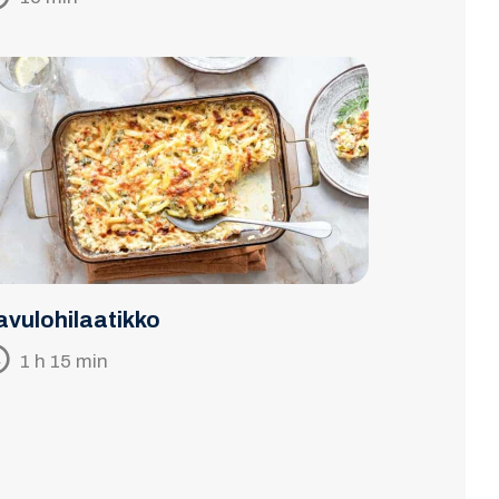
avulohilaatikko
1 h 15 min