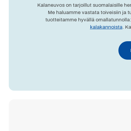
Kalaneuvos on tarjoillut suomalaisille he
Me haluamme vastata toiveisiin ja t
tuotteitamme hyvällä omallatunnolla:
kalakannoista
. K