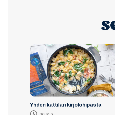
s
Yhden kattilan kirjolohipasta
30 min