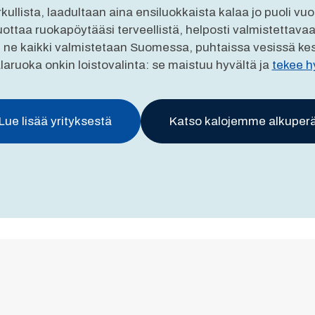
rkullista, laadultaan aina ensiluokkaista kalaa jo puoli v
uottaa ruokapöytääsi terveellistä, helposti valmistettava
 ne kaikki valmistetaan Suomessa, puhtaissa vesissä kes
alaruoka onkin loistovalinta: se maistuu hyvältä ja
tekee h
Lue lisää yrityksestä
Katso kalojemme alkuper