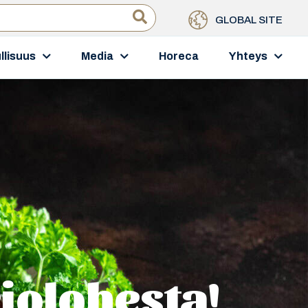
GLOBAL SITE
llisuus
Media
Horeca
Yhteys
rjolohesta!