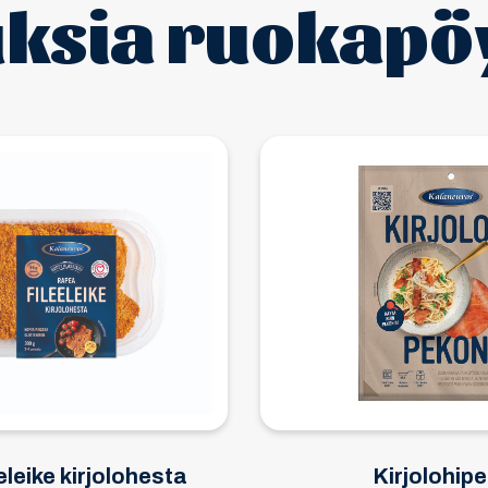
ksia ruokapö
eleike kirjolohesta
Kirjolohipe