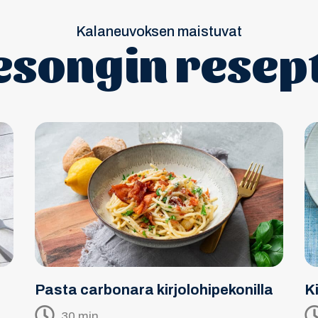
Kalaneuvoksen maistuvat
esongin resept
Pasta carbonara kirjolohipekonilla
Ki
30 min