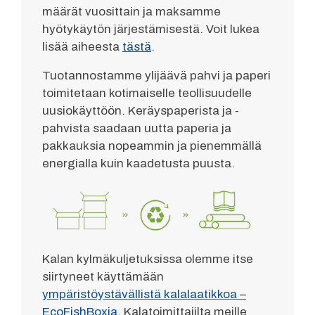
määrät vuosittain ja maksamme
hyötykäytön järjestämisestä. Voit lukea
lisää aiheesta
tästä
.
Tuotannostamme ylijäävä pahvi ja paperi
toimitetaan kotimaiselle teollisuudelle
uusiokäyttöön. Keräyspaperista ja -
pahvista saadaan uutta paperia ja
pakkauksia nopeammin ja pienemmällä
energialla kuin kaadetusta puusta.
Kalan kylmäkuljetuksissa olemme itse
siirtyneet käyttämään
ympäristöystävällistä kalalaatikkoa –
EcoFishBoxia
. Kalatoimittajilta meille