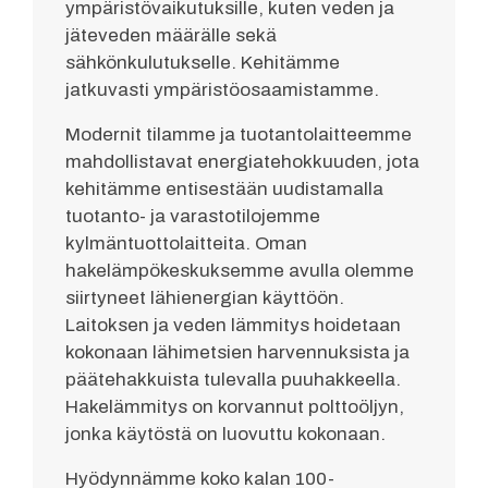
ympäristövaikutuksille, kuten veden ja
jäteveden määrälle sekä
sähkönkulutukselle. Kehitämme
jatkuvasti ympäristöosaamistamme.
Modernit tilamme ja tuotantolaitteemme
mahdollistavat energiatehokkuuden, jota
kehitämme entisestään uudistamalla
tuotanto- ja varastotilojemme
kylmäntuottolaitteita. Oman
hakelämpökeskuksemme avulla olemme
siirtyneet lähienergian käyttöön.
Laitoksen ja veden lämmitys hoidetaan
kokonaan lähimetsien harvennuksista ja
päätehakkuista tulevalla puuhakkeella.
Hakelämmitys on korvannut polttoöljyn,
jonka käytöstä on luovuttu kokonaan.
Hyödynnämme koko kalan 100-