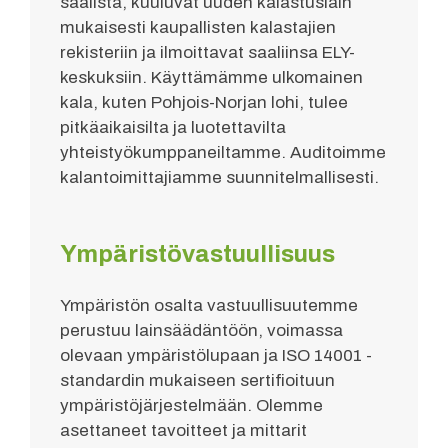
saalista, kuuluvat uuden kalastuslain
mukaisesti kaupallisten kalastajien
rekisteriin ja ilmoittavat saaliinsa ELY-
keskuksiin. Käyttämämme ulkomainen
kala, kuten Pohjois-Norjan lohi, tulee
pitkäaikaisilta ja luotettavilta
yhteistyökumppaneiltamme. Auditoimme
kalantoimittajiamme suunnitelmallisesti.
Ympäristövastuullisuus
Ympäristön osalta vastuullisuutemme
perustuu lainsäädäntöön, voimassa
olevaan ympäristölupaan ja ISO 14001 -
standardin mukaiseen sertifioituun
ympäristöjärjestelmään. Olemme
asettaneet tavoitteet ja mittarit