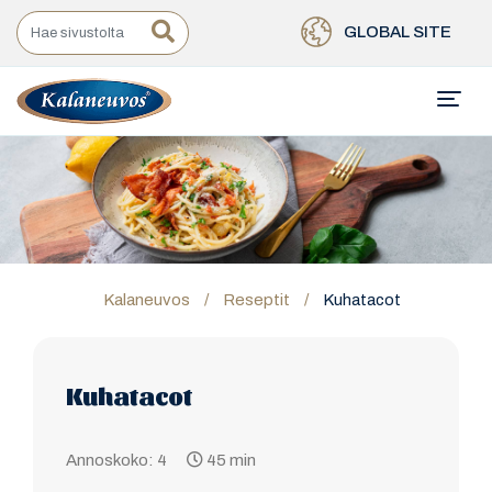
GLOBAL SITE
Kalaneuvos
/
Reseptit
/
Kuhatacot
Kuhatacot
Annoskoko: 4
45 min