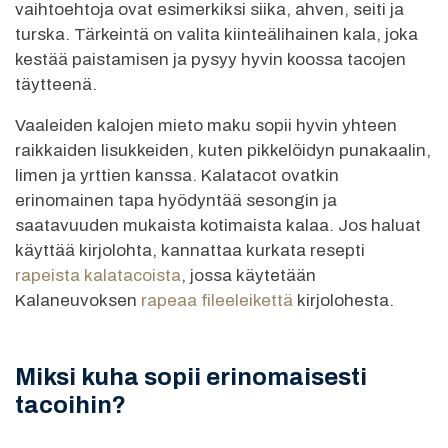
vaihtoehtoja ovat esimerkiksi siika, ahven, seiti ja
turska. Tärkeintä on valita kiinteälihainen kala, joka
kestää paistamisen ja pysyy hyvin koossa tacojen
täytteenä.
Vaaleiden kalojen mieto maku sopii hyvin yhteen
raikkaiden lisukkeiden, kuten pikkelöidyn punakaalin,
limen ja yrttien kanssa. Kalatacot ovatkin
erinomainen tapa hyödyntää sesongin ja
saatavuuden mukaista kotimaista kalaa. Jos haluat
käyttää kirjolohta, kannattaa kurkata resepti
rapeista kalatacoista
, jossa käytetään
Kalaneuvoksen
rapeaa fileeleikettä
kirjolohesta.
Miksi kuha sopii erinomaisesti
tacoihin?