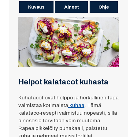
Kuvaus
Aineet
Ohje
Helpot kalatacot kuhasta
Kuhatacot ovat helppo ja herkullinen tapa
valmistaa kotimaista
kuhaa
. Tämä
kalataco-resepti valmistuu nopeasti, sillä
ainesosia tarvitaan vain muutama.
Rapea pikkelöity punakaali, paistettu
kuha ja pehmeät maissitortillat