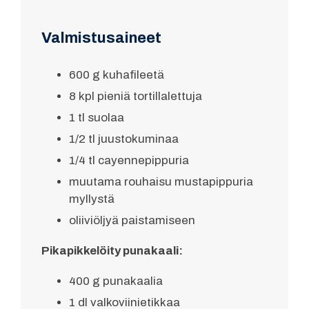
Valmistusaineet
600 g kuhafileetä
8 kpl pieniä tortillalettuja
1 tl suolaa
1/2 tl juustokuminaa
1/4 tl cayennepippuria
muutama rouhaisu mustapippuria
myllystä
oliiviöljyä paistamiseen
Pikapikkelöity punakaali:
400 g punakaalia
1 dl valkoviinietikkaa