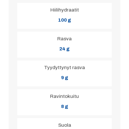
Hiilihydraatit
100 g
Rasva
24 g
Tyydyttynyt rasva
9 g
Ravintokuitu
8 g
Suola