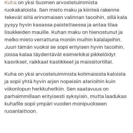
Kuha
on yksi Suomen arvostetuimmista
ruokakaloista. Sen mieto maku ja kiinteä rakenne
tekevät siitä erinomaisen valinnan tacoihin, sillä kala
pysyy hyvin kasassa paistettaessa ja antaa tilaa
lisukkeiden mauille. Kuhan maku on hienostunut ja
melko mieto verrattuna moniin muihin kalalajeihin.
Juuri tämän vuoksi se sopii erityisen hyvin tacoihin,
joissa kalaa täydentävät esimerkiksi pikkelöidyt
kasvikset, raikkaat kastikkeet ja maissitortillat.
Kuha on yksi arvostetuimmista kotimaisista kaloista
ja sopii yhtä hyvin arjen nopeisiin aterioihin kuin
viikonlopun herkkuhetkiin. Sen saatavuus on
parhaimmillaan erityisesti syksyisin, mutta laadukas
kuhafile sopii ympäri vuoden monipuoliseen
ruoanlaittoon.