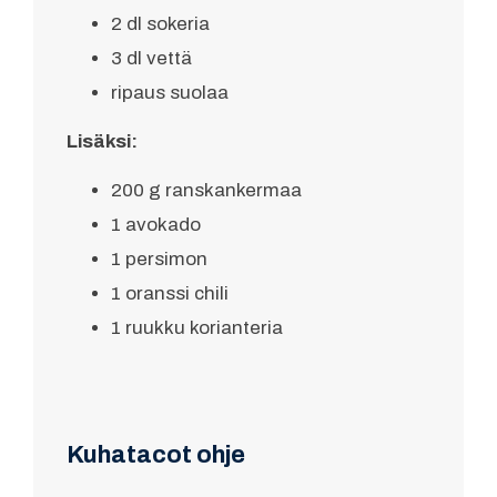
2 dl sokeria
3 dl vettä
ripaus suolaa
Lisäksi:
200 g ranskankermaa
1 avokado
1 persimon
1 oranssi chili
1 ruukku korianteria
Kuhatacot ohje