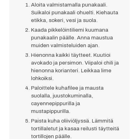
Aloita valmistamalla punakaali.
Suikaloi punakaali ohuelti. Kiehauta
etikka, sokeri, vesi ja suola.
Kaada pikkelöintiliemi kuumana
punakaalin päälle. Anna maustua
muiden valmisteluiden ajan.
Hienonna kaikki täytteet. Kuutioi
avokado ja persimon. Viipaloi chili ja
hienonna korianteri. Leikkaa lime
lohkoiksi.
Paloittele kuhafilee ja mausta
suolalla, juustokuminalla,
cayennepippurilla ja
mustapippurilla.
Paista kuha oliiviöljyssä. Lämmitä
tortillaletut ja kasaa reilusti täytteitä
tortillojen päälle.