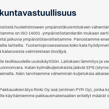
skuntavastuullisuus
stöstä huolehtimiseen ympäristökuormituksen vähentämi
tamme on ISO 14001 -ympäristöstandardin mukaan sertif
eitä jatkuvia ympäristötavoitteitamme. Panostamme en
lla laitteilla. Tuotantoprosesseissa koko kala hyödynnetä
 kalanosista valmistetaan bioöljyä.
elle teollisuudelle uusiokäyttöön. Laitoksen lämmitys ja
luonnonvara. Kalan kylmäkuljetuksista jäävät EPS (styrox)
aimella. Näin tarvitsemme vähemmän kuljetuksia aikaise
akkauskierrätys Rinki Oy:ssä (entinen PYR Oy), jonka 
lle käyttämiemme pakkausmateriaalien eritellyt määrät