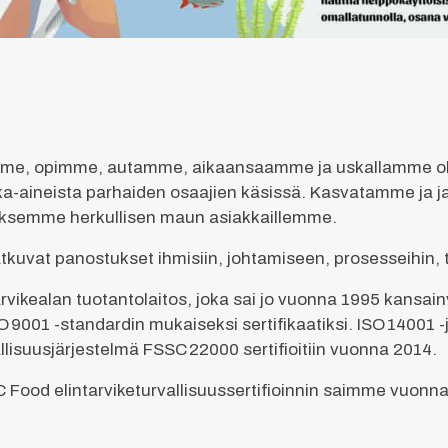
me, opimme, autamme, aikaansaamme ja uskallamme oll
a-aineista parhaiden osaajien käsissä. Kasvatamme ja 
taksemme herkullisen maun asiakkaillemme.
vat panostukset ihmisiin, johtamiseen, prosesseihin, tuot
ikealan tuotantolaitos, joka sai jo vuonna 1995 kansain
O 9001 -standardin mukaiseksi sertifikaatiksi. ISO 14001 
llisuusjärjestelmä FSSC 22000 sertifioitiin vuonna 2014.
 Food elintarviketurvallisuussertifioinnin saimme vuonna