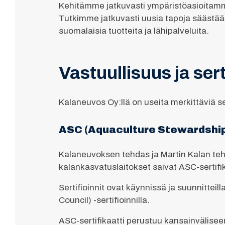
Kehitämme jatkuvasti ympäristöasioitamme
Tutkimme jatkuvasti uusia tapoja säästä
suomalaisia tuotteita ja lähipalveluita.
Vastuullisuus ja sert
Kalaneuvos Oy:llä on useita merkittäviä ser
ASC (Aquaculture Stewardship
Kalaneuvoksen tehdas ja Martin Kalan tehd
kalankasvatuslaitokset saivat ASC-sertif
Sertifioinnit ovat käynnissä ja suunnittei
Council) -sertifioinnilla.
ASC-sertifikaatti perustuu kansainvälise