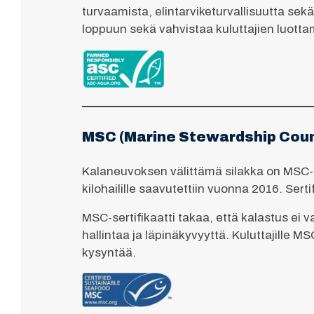
turvaamista, elintarviketurvallisuutta sekä
loppuun sekä vahvistaa kuluttajien luottam
MSC (Marine Stewardship Coun
Kalaneuvoksen välittämä silakka on MSC-se
kilohailille saavutettiin vuonna 2016. Sert
MSC-sertifikaatti takaa, että kalastus ei
hallintaa ja läpinäkyvyyttä. Kuluttajille M
kysyntää.