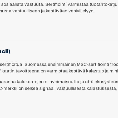
 sosiaalista vastuuta. Sertifiointi varmistaa tuotantoketj
usta vastuulliseen ja kestävään vesiviljelyyn.
cil)
rtifioitua. Suomessa ensimmäinen MSC-sertifiointi trooli-
ifikaatin tavoitteena on varmistaa kestävä kalastus ja min
 vaaranna kalakantojen elinvoimaisuutta ja että ekosystee
SC-merkki on selkeä signaali vastuullisesta kalastuksesta,