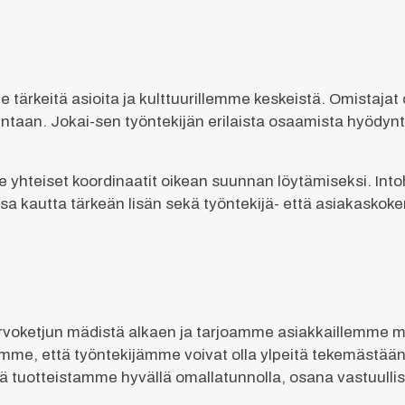
e tärkeitä asioita ja kulttuurillemme keskeistä. Omistajat
mintaan. Jokai-sen työntekijän erilaista osaamista hyö
yhteiset koordinaatit oikean suunnan löytämiseksi. Into
a kautta tärkeän lisän sekä työntekijä- että asiakaskok
tjun mädistä alkaen ja tarjoamme asiakkaillemme maistu
amme, että työntekijämme voivat olla ylpeitä tekemästää
tä tuotteistamme hyvällä omallatunnolla, osana vastuull