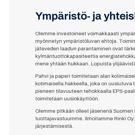
Ympäristö- ja yhtei
Olemme investoineet voimakkaasti ympäri
myönnetyn ympäristöluvan ehtoja. Toimin
jäteveden laadun parantaminen ovat tärk
kylmäntuottokapasiteettia energiatehokkai
mene yhtään hukkaan. Lopuista ylijäävistä
Pahvi ja paperi toimitetaan alan kotimais
kotimaisella hakkeella, joka on uusiutuva 
pieneen tilavuuteen tehokkaalla EPS-paal
toimitetaan uusiokäyttöön.
Olemme pitkään olleet jäsenenä Suomen P
tuottajavastuumme. Ilmoitamme Rinki Oy:
järjestämisestä.