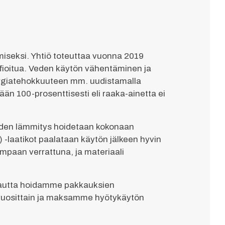
seksi. Yhtiö toteuttaa vuonna 2019
ioitua. Veden käytön vähentäminen ja
ergiatehokkuuteen mm. uudistamalla
än 100-prosenttisesti eli raaka-ainetta ei
 veden lämmitys hoidetaan kokonaan
 -laatikot paalataan käytön jälkeen hyvin
mpaan verrattuna, ja materiaali
kautta hoidamme pakkauksien
 vuosittain ja maksamme hyötykäytön