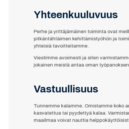
Yhteenkuuluvuus
Perhe ja yrittäjämäinen toiminta ovat meill
pitkäntähtäimen kehittämistyöhön ja toi
yhteisiä tavoitteitamme.
Viestimme avoimesti ja siten varmistamme 
jokainen meistä antaa oman työpanoksens
Vastuullisuus
Tunnemme kalamme. Omistamme koko arvoke
kasvatettua tai pyydettyä kalaa. Varmist
maailmaa voivat nauttia helppokäyttöisis