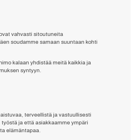
 ovat vahvasti sitoutuneita
dyntäen soudamme samaan suuntaan kohti
himo kalaan yhdistää meitä kaikkia ja
emuksen syntyyn.
vaa, terveellistä ja vastuullisesti
n työstä ja että asiakkaamme ympäri
ista elämäntapaa.