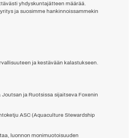
ttävästi yhdyskuntajätteen määrää.
n yritys ja suosimme hankinnoissammekin
turvallisuuteen ja kestävään kalastukseen.
 Joutsan ja Ruotsissa sijaitseva Foxenin
otantoketju ASC (Aquaculture Stewardship
lintaa, luonnon monimuotoisuuden