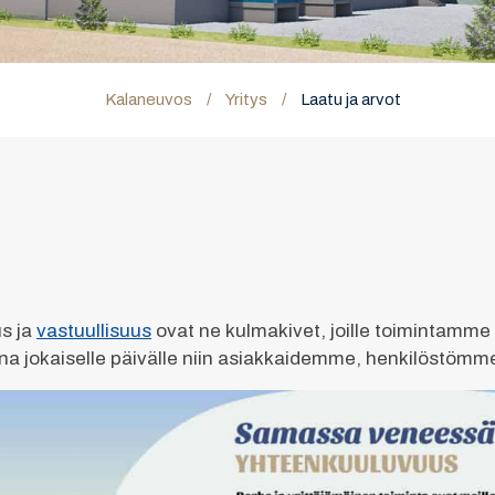
Kalaneuvos
/
Yritys
/
Laatu ja arvot
s ja
vastuullisuus
ovat ne kulmakivet, joille toimintamme 
na jokaiselle päivälle niin asiakkaidemme, henkilöstöm