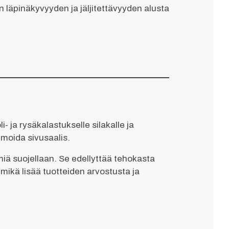
un läpinäkyvyyden ja jäljitettävyyden alusta
 ja rysäkalastukselle silakalle ja
imoida sivusaalis.
miä suojellaan. Se edellyttää tehokasta
 mikä lisää tuotteiden arvostusta ja