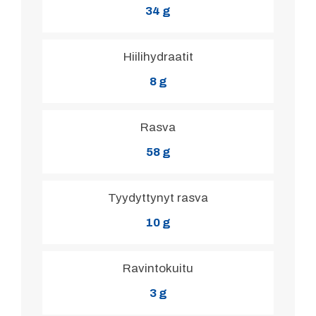
34 g
Hiilihydraatit
8 g
Rasva
58 g
Tyydyttynyt rasva
10 g
Ravintokuitu
3 g