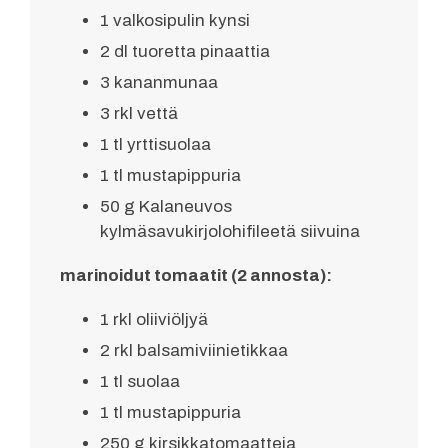
1 valkosipulin kynsi
2 dl tuoretta pinaattia
3 kananmunaa
3 rkl vettä
1 tl yrttisuolaa
1 tl mustapippuria
50 g Kalaneuvos
kylmäsavukirjolohifileetä siivuina
marinoidut tomaatit (2 annosta):
1 rkl oliiviöljyä
2 rkl balsamiviinietikkaa
1 tl suolaa
1 tl mustapippuria
250 g kirsikkatomaatteja