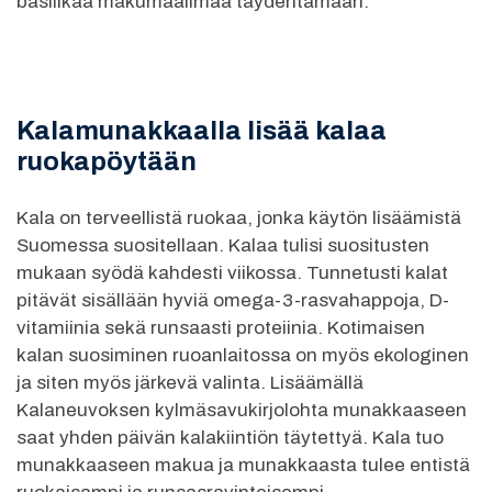
basilikaa makumaailmaa täydentämään.
Kalamunakkaalla lisää kalaa
ruokapöytään
Kala on terveellistä ruokaa, jonka käytön lisäämistä
Suomessa suositellaan. Kalaa tulisi suositusten
mukaan syödä kahdesti viikossa. Tunnetusti kalat
pitävät sisällään hyviä omega-3-rasvahappoja, D-
vitamiinia sekä runsaasti proteiinia. Kotimaisen
kalan suosiminen ruoanlaitossa on myös ekologinen
ja siten myös järkevä valinta. Lisäämällä
Kalaneuvoksen kylmäsavukirjolohta munakkaaseen
saat yhden päivän kalakiintiön täytettyä. Kala tuo
munakkaaseen makua ja munakkaasta tulee entistä