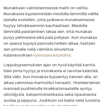
Munakkaan valmistamisessa maltti on valttia.
Munakasta kypsennetään miedolla lämmöllä välillä
lastalla nostellen, jotta juokseva munakasmassa
hyytyy tehokkaammin kauttaaltaan. Miedolla
lämmöllä paistaminen takaa sen, että munakas
pysyy pehmeänä eikä pala pohjaan. Kun munakas
on saanut kypsyä pannulla hetken aikaa, lisätään
sen pinnalle vielä valmiiksi siivutettua
Kalaneuvoksen
kylmäsavukirjolohta
.
Loppukypsennyksen ajan on hyvä käyttää kantta.
Näin pinta hyytyy ja munakasta ei tarvitse kääntää.
Sillä välin, kun munakas kypsentyy kannen alla, on
aikaa valmistaa marinoidut tomaatit. Yksinkertainen
marinadi puolitetuille kirsikkatomaateille syntyy
oliiviöljystä, balsamiviinietikasta sekä ripauksesta
suolaa ja pippuria. Joukkoon voi lisätä vielä tuoretta