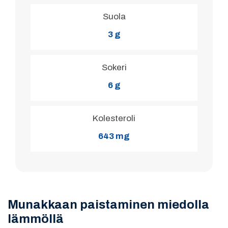
Suola
3 g
Sokeri
6 g
Kolesteroli
643 mg
Munakkaan paistaminen miedolla
lämmöllä