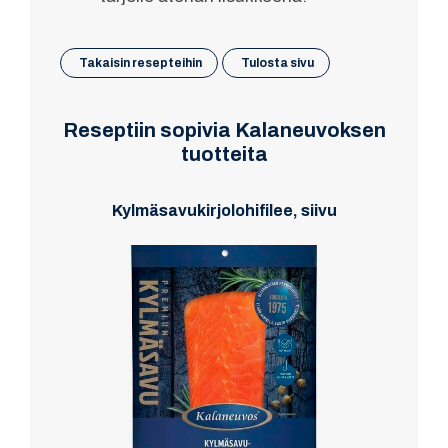
Takaisin resepteihin
Tulosta sivu
Reseptiin sopivia Kalaneuvoksen
tuotteita
Kylmäsavukirjolohifilee, siivu