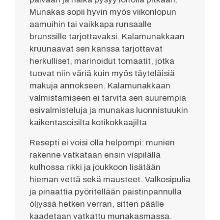
Munakas sopii hyvin myös viikonlopun
aamuihin tai vaikkapa runsaalle
brunssille tarjottavaksi. Kalamunakkaan
kruunaavat sen kanssa tarjottavat
herkulliset, marinoidut tomaatit, jotka
tuovat niin väriä kuin myös täyteläisiä
makuja annokseen. Kalamunakkaan
valmistamiseen ei tarvita sen suurempia
esivalmisteluja ja munakas luonnistuukin
kaikentasoisilta kotikokkaajilta.
Resepti ei voisi olla helpompi: munien
rakenne vatkataan ensin vispilällä
kulhossa rikki ja joukkoon lisätään
hieman vettä sekä mausteet. Valkosipulia
ja pinaattia pyöritellään paistinpannulla
öljyssä hetken verran, sitten päälle
kaadetaan vatkattu munakasmassa.