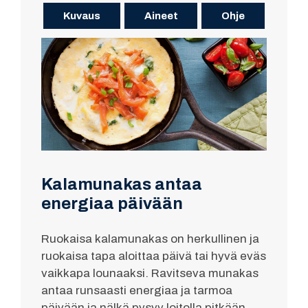
Kuvaus
Aineet
Ohje
Kalamunakas antaa
energiaa päivään
Ruokaisa kalamunakas on herkullinen ja
ruokaisa tapa aloittaa päivä tai hyvä eväs
vaikkapa lounaaksi. Ravitseva munakas
antaa runsaasti energiaa ja tarmoa
päivään ja nälkä pysyy loitolla pitkään.