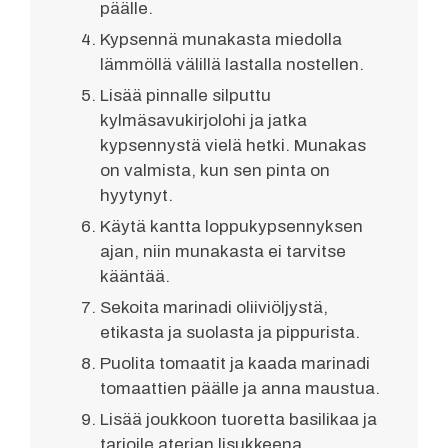
päälle.
Kypsennä munakasta miedolla
lämmöllä välillä lastalla nostellen.
Lisää pinnalle silputtu
kylmäsavukirjolohi ja jatka
kypsennystä vielä hetki. Munakas
on valmista, kun sen pinta on
hyytynyt.
Käytä kantta loppukypsennyksen
ajan, niin munakasta ei tarvitse
kääntää.
Sekoita marinadi oliiviöljystä,
etikasta ja suolasta ja pippurista.
Puolita tomaatit ja kaada marinadi
tomaattien päälle ja anna maustua.
Lisää joukkoon tuoretta basilikaa ja
tarjoile aterian lisukkeena.