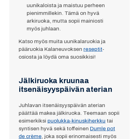
uunikaloista ja maistuu perheen
pienimmillekin. Tämä on hyvä
arkiruoka, mutta sopii mainiosti
myös juhlaan.
Katso myös muita uunikalaruokia ja
pääruokia Kalaneuvoksen
reseptit
-
osiosta ja löydä oma suosikkisi!
Jälkiruoka kruunaa
itsenäisyyspäivän aterian
Juhlavan itsenäisyyspäivän aterian
päättää makea jälkiruoka. Teemaan sopii
esimerkiksi
puolukka-kinuskiherkku
tai
syntisen hyvä sekä toffeinen
Dumle pot
de crème
, joka sopii erinomaisesti myös