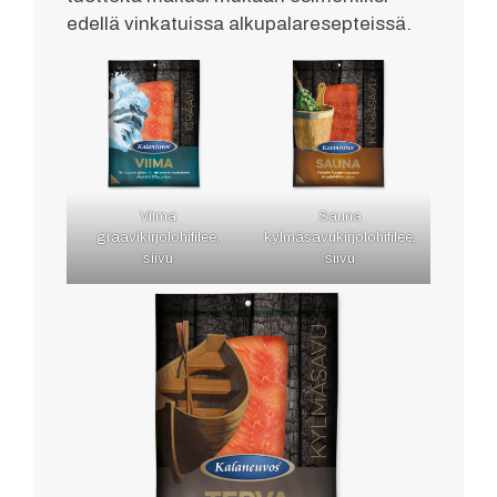
edellä vinkatuissa alkupalaresepteissä.
Viima
Sauna
graavikirjolohifilee,
kylmäsavukirjolohifilee,
siivu
siivu