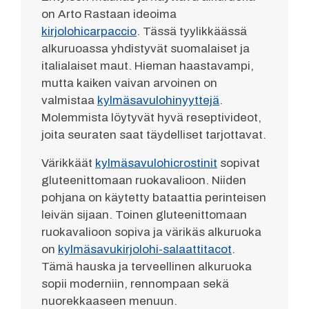
on Arto Rastaan ideoima
kirjolohicarpaccio
. Tässä tyylikkäässä
alkuruoassa yhdistyvät suomalaiset ja
italialaiset maut. Hieman haastavampi,
mutta kaiken vaivan arvoinen on
valmistaa
kylmäsavulohinyyttejä
.
Molemmista löytyvät hyvä reseptivideot,
joita seuraten saat täydelliset tarjottavat.
Värikkäät
kylmäsavulohicrostinit
sopivat
gluteenittomaan ruokavalioon. Niiden
pohjana on käytetty bataattia perinteisen
leivän sijaan. Toinen gluteenittomaan
ruokavalioon sopiva ja värikäs alkuruoka
on
kylmäsavukirjolohi-salaattitacot
.
Tämä hauska ja terveellinen alkuruoka
sopii moderniin, rennompaan sekä
nuorekkaaseen menuun.