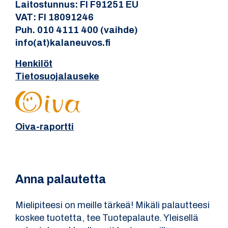
Laitostunnus: FI F91251 EU
VAT: FI 18091246
Puh. 010 4111 400 (vaihde)
info(at)kalaneuvos.fi
Henkilöt
Tietosuojalauseke
Oiva-raportti
Anna palautetta
Mielipiteesi on meille tärkeä! Mikäli palautteesi
koskee tuotetta, tee Tuotepalaute. Yleisellä