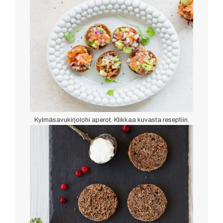
Kylmäsavukirjolohi aperot. Klikkaa kuvasta reseptiin.