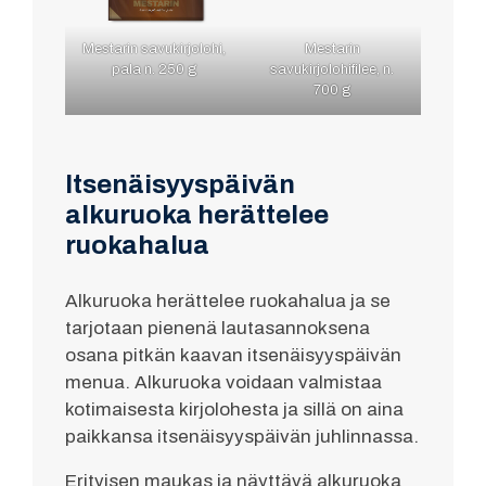
Mestarin savukirjolohi,
Mestarin
pala n. 250 g
savukirjolohifilee, n.
700 g
Itsenäisyyspäivän
alkuruoka herättelee
ruokahalua
Alkuruoka herättelee ruokahalua ja se
tarjotaan pienenä lautasannoksena
osana pitkän kaavan itsenäisyyspäivän
menua. Alkuruoka voidaan valmistaa
kotimaisesta kirjolohesta ja sillä on aina
paikkansa itsenäisyyspäivän juhlinnassa.
Erityisen maukas ja näyttävä alkuruoka