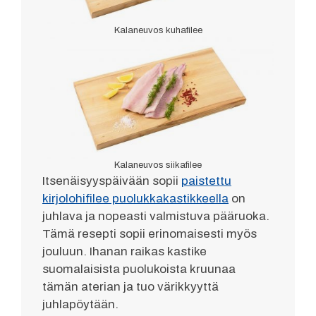
Kalaneuvos kuhafilee
Kalaneuvos siikafilee
Itsenäisyyspäivään sopii
paistettu
kirjolohifilee puolukkakastikkeella
on
juhlava ja nopeasti valmistuva pääruoka.
Tämä resepti sopii erinomaisesti myös
jouluun. Ihanan raikas kastike
suomalaisista puolukoista kruunaa
tämän aterian ja tuo värikkyyttä
juhlapöytään.