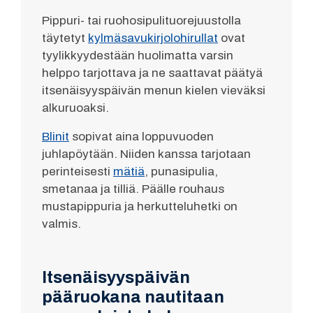
Pippuri- tai ruohosipulituorejuustolla
täytetyt
kylmäsavukirjolohirullat
ovat
tyylikkyydestään huolimatta varsin
helppo tarjottava ja ne saattavat päätyä
itsenäisyyspäivän menun kielen vieväksi
alkuruoaksi.
Blinit
sopivat aina loppuvuoden
juhlapöytään. Niiden kanssa tarjotaan
perinteisesti
mätiä
, punasipulia,
smetanaa ja tilliä. Päälle rouhaus
mustapippuria ja herkutteluhetki on
valmis.
Itsenäisyyspäivän
pääruokana nautitaan