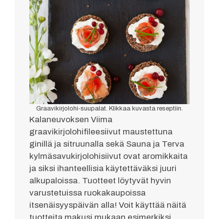
Graavikirjolohi-suupalat. Klikkaa kuvasta reseptiin.
Kalaneuvoksen Viima
graavikirjolohifileesiivut maustettuna
ginillä ja sitruunalla sekä Sauna ja Terva
kylmäsavukirjolohisiivut ovat aromikkaita
ja siksi ihanteellisia käytettäväksi juuri
alkupaloissa. Tuotteet löytyvät hyvin
varustetuissa ruokakaupoissa
itsenäisyyspäivän alla! Voit käyttää näitä
tuotteita makusi mukaan esimerkiksi