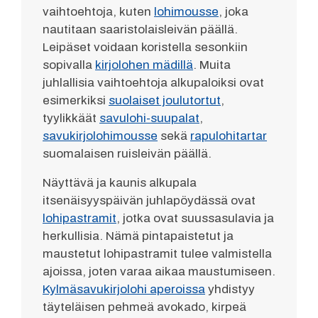
vaihtoehtoja, kuten
lohimousse
, joka
nautitaan saaristolaisleivän päällä.
Leipäset voidaan koristella sesonkiin
sopivalla
kirjolohen mädillä
. Muita
juhlallisia vaihtoehtoja alkupaloiksi ovat
esimerkiksi
suolaiset joulutortut
,
tyylikkäät
savulohi-suupalat
,
savukirjolohimousse
sekä
rapulohitartar
suomalaisen ruisleivän päällä.
Näyttävä ja kaunis alkupala
itsenäisyyspäivän juhlapöydässä ovat
lohipastramit
, jotka ovat suussasulavia ja
herkullisia. Nämä pintapaistetut ja
maustetut lohipastramit tulee valmistella
ajoissa, joten varaa aikaa maustumiseen.
Kylmäsavukirjolohi aperoissa
yhdistyy
täyteläisen pehmeä avokado, kirpeä