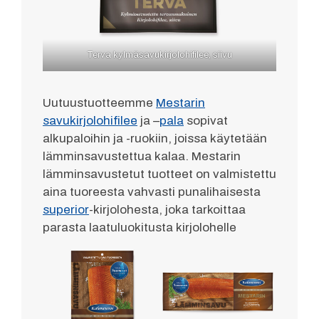
Terva kylmäsavukirjolohifilee, siivu
Uutuustuotteemme
Mestarin
savukirjolohifilee
ja –
pala
sopivat
alkupaloihin ja -ruokiin, joissa käytetään
lämminsavustettua kalaa. Mestarin
lämminsavustetut tuotteet on valmistettu
aina tuoreesta vahvasti punalihaisesta
superior
-kirjolohesta, joka tarkoittaa
parasta laatuluokitusta kirjolohelle