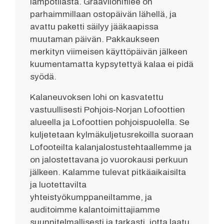
lämpötilasta. Graavilohifilee on
parhaimmillaan ostopäivän lähellä, ja
avattu paketti säilyy jääkaapissa
muutaman päivän. Pakkaukseen
merkityn viimeisen käyttöpäivän jälkeen
kuumentamatta kypsytettyä kalaa ei pidä
syödä.
Kalaneuvoksen lohi on kasvatettu
vastuullisesti Pohjois-Norjan Lofoottien
alueella ja Lofoottien pohjoispuolella. Se
kuljetetaan kylmäkuljetusrekoilla suoraan
Lofooteilta kalanjalostustehtaallemme ja
on jalostettavana jo vuorokausi perkuun
jälkeen. Kalamme tulevat pitkäaikaisilta
ja luotettavilta
yhteistyökumppaneiltamme, ja
auditoimme kalantoimittajiamme
suunnitelmallisesti ja tarkasti, jotta laatu,