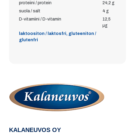
proteiini / protein
24,2 g
suola / salt
4 g
D-vitamiini / D-vitamin
12,5
µg
laktoositon / laktosfri, gluteeniton /
glutenfri
KALANEUVOS OY