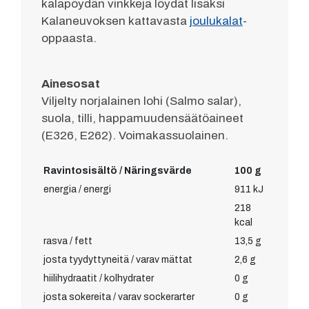
kalapöydän vinkkejä löydät lisäksi
Kalaneuvoksen kattavasta
joulukalat
-
oppaasta.
Ainesosat
Viljelty norjalainen lohi (Salmo salar),
suola, tilli, happamuudensäätöaineet
(E326, E262). Voimakassuolainen.
Ravintosisältö / Näringsvärde
100 g
energia / energi
911 kJ
218
kcal
rasva / fett
13,5 g
josta tyydyttyneitä / varav mättat
2,6 g
hiilihydraatit / kolhydrater
0 g
josta sokereita / varav sockerarter
0 g