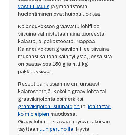
vastuullisuus
ja ympäristöstä
huolehtiminen ovat huippuluokkaa.
Kalaneuvoksen graavattu lohifilee
siivuina valmistetaan aina tuoreesta
kalasta, ei pakasteesta. Nappaa
Kalaneuvoksen graavilohifilee siivuina
mukaasi kaupan kalahyllystä, jossa sitä
on saatavissa 150 g ja n. 1 kg
pakkauksissa.
Reseptipankissamme on runsaasti
kalareseptejä. Kokeile graavilohta tai
graavikirjolohta esimerkiksi
graavikirjolohi-suupalojen
tai
lohitartar-
kolmioleipien
muodossa.
Graavilohifileestä saat myös makoisan
täytteen
uuniperunoille
. Hyviä