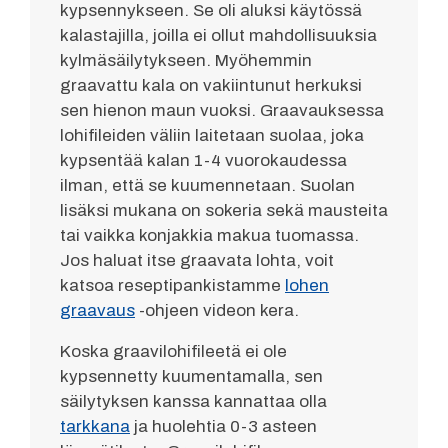
kypsennykseen. Se oli aluksi käytössä
kalastajilla, joilla ei ollut mahdollisuuksia
kylmäsäilytykseen. Myöhemmin
graavattu kala on vakiintunut herkuksi
sen hienon maun vuoksi. Graavauksessa
lohifileiden väliin laitetaan suolaa, joka
kypsentää kalan 1-4 vuorokaudessa
ilman, että se kuumennetaan. Suolan
lisäksi mukana on sokeria sekä mausteita
tai vaikka konjakkia makua tuomassa.
Jos haluat itse graavata lohta, voit
katsoa reseptipankistamme
lohen
graavaus
-ohjeen videon kera.
Koska graavilohifileetä ei ole
kypsennetty kuumentamalla, sen
säilytyksen kanssa kannattaa olla
tarkkana
ja huolehtia 0-3 asteen